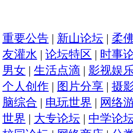
重要公告
|
新山论坛
|
柔
友灌水
|
论坛特区
|
时事
男女
|
生活点滴
|
影视娱
个人创作
|
图片分享
|
摄
脑综合
|
电玩世界
|
网络
世界
|
大专论坛
|
中学论