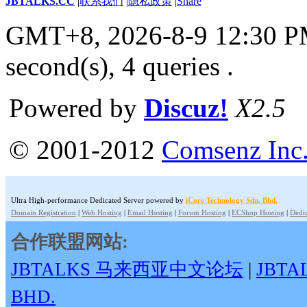
JBTALKS.CC
|
联系我们
|
隐私政策
|
Share
GMT+8, 2026-8-9 12:30 
second(s), 4 queries .
Powered by
Discuz!
X2.5
© 2001-2012
Comsenz Inc
Ultra High-performance Dedicated Server powered by
iCore Technology Sdn. Bhd.
Domain Registration
|
Web Hosting
|
Email Hosting
|
Forum Hosting
|
ECShop Hosting
|
Dedic
合作联盟网站:
JBTALKS 马来西亚中文论坛
|
JBT
BHD.