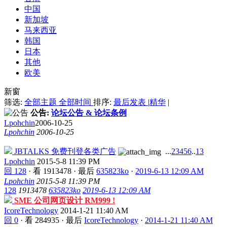
中国
新加坡
马来西亚
韩国
日本
其他
欧美
新窗
筛选:
全部主题
全部时间
排序:
最后发表
|
精华
|
公告:
论坛公告 & 论坛条例
Lpohchin
2006-10-25
Lpohchin
2006-10-25
JBTALKS 免费刊登各类广告
...
2
3
4
5
6
..
13
Lpohchin
2015-5-8 11:39 PM
回 128
·
看 1913478
·
最后
635823ko
·
2019-6-13 12:09 AM
Lpohchin
2015-5-8 11:39 PM
128
1913478
635823ko
2019-6-13 12:09 AM
SME 公司网页设计 RM999 !
IcoreTechnology
2014-1-21 11:40 AM
回 0
·
看 284935
·
最后
IcoreTechnology
·
2014-1-21 11:40 AM