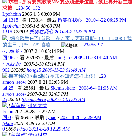
求档 - 所有要找歌或MV的必须进来这里，禁止再开新主题
求档
...
2
3
4
5
6
..
132
Lpohchin
2006-1-5 08:00 PM
回 1315
·
看 173814
·
最后
微笑在我心
·
2010-4-22 06:25 PM
Lpohchin
2006-1-5 08:00 PM
1315
173814
微笑在我心
2010-4-22 06:25 PM
[综合歌手]+了1首歌，在71页，更新日期~！9-11-2008！我
的生日，(*^__^*) 嘻嘻……
...
2
3
4
5
6
..
97
~九纹龙~
2007-2-10 05:14 PM
回 962
·
看 202085
·
最后
hong15
·
2009-11-23 01:40 AM
~九纹龙~
2007-2-10 05:14 PM
962
202085
hong15
2009-11-23 01:40 AM
拥有独家歌曲::想分享却不知道怎样上传!
...
2
3
simon_seow
2007-8-21 02:05 PM
回 25
·
看 28561
·
最后
Skemisphere
·
2008-6-4 01:05 AM
simon_seow
2007-8-21 02:05 PM
25
28561
Skemisphere
2008-6-4 01:05 AM
[
新加坡
]
孤独为荣
fyhao
2021-8-28 12:29 AM
回 0
·
看 9698
·
最后
fyhao
·
2021-8-28 12:29 AM
fyhao
2021-8-28 12:29 AM
0
9698
fyhao
2021-8-28 12:29 AM
[
新加坡
]
错位时空