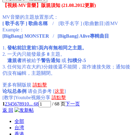
【視頻-MV音樂】版規須知 (21.08.2012更新)
MV音樂的主題放置形式
：
[ 歌手名字 ] 歌曲名稱
/ [歌手名字 ] (歌曲數目)首MV
Example：
[BigBang] MONSTER
/
[BigBang] Alive專輯曲目
1.
發帖前註意前5頁內有無相同之主題。
2. 一天內只能發最多
8
主題。
違規者
將被給予
警告通知
或
扣積分-5
3. 任何短片在大約3分鐘後還不能開，當作連接失敗；通知後
仍沒有編輯，主題關閉。
更多有關版規
請點擊
论坛总条例
请会员参考 [
这里
]
[教学]Youtube视频分享
請點擊
1
2
3
4
5
6
7
8
9
10
... 68
/ 68 页
下一页
返 回
全部
台湾
香港