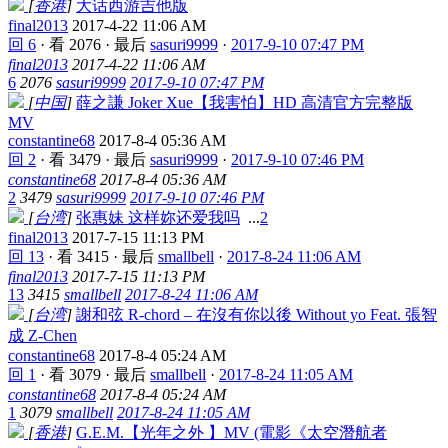
[
香港
]
大话西游吉他版
final2013
2017-4-22 11:06 AM
回 6
·
看 2076
·
最后
sasuri9999
·
2017-9-10 07:47 PM
final2013
2017-4-22 11:06 AM
6
2076
sasuri9999
2017-9-10 07:47 PM
[
中国
]
薛之謙 Joker Xue【我害怕】HD 高清官方完整版
MV
constantine68
2017-8-4 05:36 AM
回 2
·
看 3479
·
最后
sasuri9999
·
2017-9-10 07:46 PM
constantine68
2017-8-4 05:36 AM
2
3479
sasuri9999
2017-9-10 07:46 PM
[
台湾
]
张惠妹 这样妳还爱我吗
...
2
final2013
2017-7-15 11:13 PM
回 13
·
看 3415
·
最后
smallbell
·
2017-8-24 11:06 AM
final2013
2017-7-15 11:13 PM
13
3415
smallbell
2017-8-24 11:06 AM
[
台湾
]
謝和弦 R-chord – 在沒有你以後 Without yo Feat. 張智
成 Z-Chen
constantine68
2017-8-4 05:24 AM
回 1
·
看 3079
·
最后
smallbell
·
2017-8-24 11:05 AM
constantine68
2017-8-4 05:24 AM
1
3079
smallbell
2017-8-24 11:05 AM
[
香港
]
G.E.M.【光年之外 】MV (電影《太空潛航者