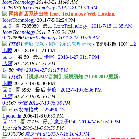
IcoreTechnology
2014-1-21 11:40 AM
0
284935
IcoreTechnology
2014-1-21 11:40 AM
网络商店系统出售 Icore Technology Web Hosting.
IcoreTechnology
2011-7-5 02:24 PM
回 9
·
看 7285980
·
最后
IcoreTechnology
·
2011-7-15 11:35 AM
IcoreTechnology
2011-7-5 02:24 PM
9
7285980
IcoreTechnology
2011-7-15 11:35 AM
[
其他
]
卡嚓 视频 - MV音乐の管理记录
- [阅读权限
100
]
...
2
卡嚓
2012-8-18 11:21 PM
回 14
·
看 50
·
最后
卡嚓
·
2013-1-27 01:17 PM
卡嚓
2012-8-18 11:21 PM
14
50
卡嚓
2013-1-27 01:17 PM
[
其他
]
【視頻-MV音樂】版規須知 (21.08.2012更新)
卡嚓
2012-7-19 06:36 PM
回 0
·
看 5967
·
最后
卡嚓
·
2012-7-19 06:36 PM
卡嚓
2012-7-19 06:36 PM
0
5967
卡嚓
2012-7-19 06:36 PM
wmv发布格式
...
2
3
4
5
6
..
13
Lpohchin
2006-11-6 09:59 PM
回 129
·
看 70736
·
最后
魔之子Fai
·
2010-7-16 10:49 PM
Lpohchin
2006-11-6 09:59 PM
129
70736
魔之子Fai
2010-7-16 10:49 PM