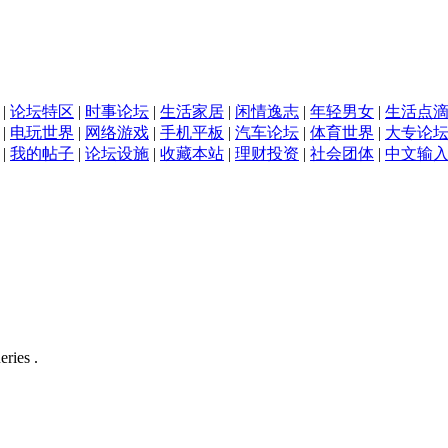
|
论坛特区
|
时事论坛
|
生活家居
|
闲情逸志
|
年轻男女
|
生活点
|
电玩世界
|
网络游戏
|
手机平板
|
汽车论坛
|
体育世界
|
大专论
|
我的帖子
|
论坛设施
|
收藏本站
|
理财投资
|
社会团体
|
中文输
eries .