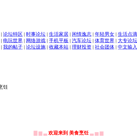
|
论坛特区
|
时事论坛
|
生活家居
|
闲情逸志
|
年轻男女
|
生活点
|
电玩世界
|
网络游戏
|
手机平板
|
汽车论坛
|
体育世界
|
大专论
|
我的帖子
|
论坛设施
|
收藏本站
|
理财投资
|
社会团体
|
中文输
烹饪
▇ ▆ ▃
欢迎来到 美食烹饪
▃ ▅ ▆