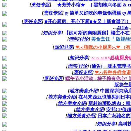
[
烹饪专区
]
__★芳芳小馆★__ [ 黑胡椒乌冬面 & curry c
[
烹饪专区
]
ღ 简单又好吃的电饭锅蛋糕 ღ 
[
烹饪专区
]
■开心厨房、开心下厨■★又上新食谱了!!《
...
2
3
4
5
6
..
[
知识分享
]
【妮可斯的爽闹厨房】楼主不在
[
询问/讨论
]
美食烹饪『 版规须知 
[
知识分享
]
❤.•:猫咪の小厨房:•.❤ 
[
知识分享
]
～～～××必读厨房
[
询问/讨论
]
[通告] = 版主管理书
[
烹饪专区
]
❤.•:各种各样食谱
[
烹饪专区
]
端午节小活动 - 粽子粽有你心* 
版块主
[
地方美食介绍
]
中国深圳炖汤
[
地方美食介绍
]
在马来西亚也能买到日本
[
地方美食介绍
]
新村站著吃烤肉：韓
[
地方美食介绍
]
安邦CP值
[
地方美食介绍
]
日本广岛驰名的
[
知识分享
]
高科