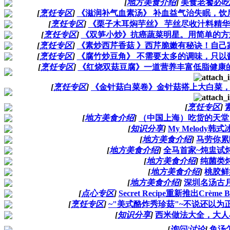
[
地方美食介绍
]
美食老饕必吃
[
烹饪专区
]
《滋润补气血素汤》 补血益气治失眠，饮后
[
烹饪专区
]
《栗子木耳焖芋丝》 芋丝尽收汁料精
[
烹饪专区
]
《双笋小炒》抗癌蔬菜明星。用简单的方
[
烹饪专区
]
《素炒西芹香菇 》西芹脆嫩有秘诀！自己家
[
烹饪专区
]
《腐竹炒豆角》 不需要太多的调味，只以酱
[
烹饪专区
]
《红烧双菇豆腐》一道营养丰富低脂健康的
[
烹饪专区
]
《金针菇白菜卷》金针菇搭上大白菜，
[
烹饪专区
]
[
地方美食介绍
]
（中国上海）吃货的天堂
[
知识分享
]
My Melody韩
[
地方美食介绍
]
马劳你累
[
地方美食介绍
]
全马首家~炖盅试
[
地方美食介绍
]
纯菌类
[
地方美食介绍
]
桃胶鲜
[
地方美食介绍
]
深圳名汤古
[
点心专区
]
Secret Recipe重新推出Crème 
[
烹饪专区
]
~"美式酪炸秀珍菇"~不说还以为
[
知识分享
]
西米做法大全，大人
[
询问/讨论
]
鱼汤