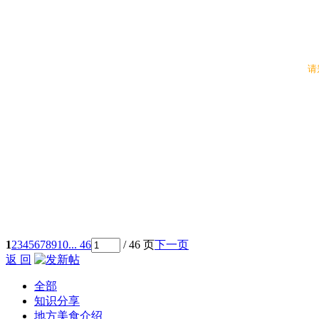
请
1
2
3
4
5
6
7
8
9
10
... 46
/ 46 页
下一页
返 回
全部
知识分享
地方美食介绍