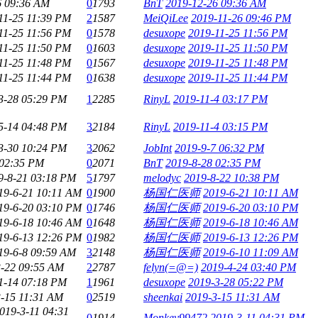
6 09:36 AM
0
1793
BnT
2019-12-26 09:36 AM
11-25 11:39 PM
2
1587
MeiQiLee
2019-11-26 09:46 PM
11-25 11:56 PM
0
1578
desuxope
2019-11-25 11:56 PM
11-25 11:50 PM
0
1603
desuxope
2019-11-25 11:50 PM
11-25 11:48 PM
0
1567
desuxope
2019-11-25 11:48 PM
11-25 11:44 PM
0
1638
desuxope
2019-11-25 11:44 PM
3-28 05:29 PM
1
2285
RinyL
2019-11-4 03:17 PM
5-14 04:48 PM
3
2184
RinyL
2019-11-4 03:15 PM
3-30 10:24 PM
3
2062
JobInt
2019-9-7 06:32 PM
 02:35 PM
0
2071
BnT
2019-8-28 02:35 PM
9-8-21 03:18 PM
5
1797
melodyc
2019-8-22 10:38 PM
19-6-21 10:11 AM
0
1900
杨国仁医师
2019-6-21 10:11 AM
19-6-20 03:10 PM
0
1746
杨国仁医师
2019-6-20 03:10 PM
19-6-18 10:46 AM
0
1648
杨国仁医师
2019-6-18 10:46 AM
19-6-13 12:26 PM
0
1982
杨国仁医师
2019-6-13 12:26 PM
19-6-8 09:59 AM
3
2148
杨国仁医师
2019-6-10 11:09 AM
3-22 09:55 AM
2
2787
felyn(=@=)
2019-4-24 03:40 PM
1-14 07:18 PM
1
1961
desuxope
2019-3-28 05:22 PM
3-15 11:31 AM
0
2519
sheenkai
2019-3-15 11:31 AM
019-3-11 04:31
0
1914
Monkey99472
2019-3-11 04:31 PM