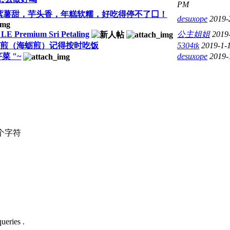
PM
紫薯甜，芋头香，年糕软糯，好吃得停不了囗！
desuxope
2019-
@ LE Premium Sri Petaling
公主姐姐
2019
仔煎（海蛎煎）记得按时吃饭
5304tk
2019-1-
菜 "~
desuxope
2019-
个字符
ueries .