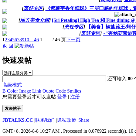
[
烹饪专区
]
《紫薯芋香年糕球》三层囗感的年糕球，
[
地方美食介绍
]
[Sri Petaling] High Tea 和 Fine dining 
[
烹饪专区
]
【美食】椒盐蹄王/蚵
[
烹饪专区
]
~"杏鲍菇素炒芹
1
2
3
4
5
6
7
8
9
10
... 46
/ 46 页
下一页
返 回
快速发帖
还可输入
80
高级模式
B
Color
Image
Link
Quote
Code
Smilies
您需要登录后才可以发帖
登录
|
注册
发表帖子
JBTALKS.CC
|
联系我们
|
隐私政策
|
Share
GMT+8, 2026-8-8 10:27 AM
, Processed in 0.076922 second(s), 10 q