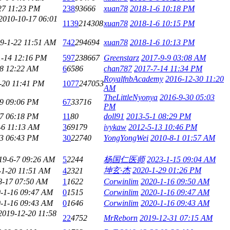
27 11:23 PM
238
93666
xuan78
2018-1-6 10:18 PM
2010-10-17 06:01
1139
214308
xuan78
2018-1-6 10:15 PM
9-1-22 11:51 AM
742
294694
xuan78
2018-1-6 10:13 PM
1-14 12:16 PM
597
238667
Greenstarz
2017-9-9 03:08 AM
28 12:22 AM
6
6586
chan787
2017-7-14 11:34 PM
RoyalfnbAcademy
2016-12-30 11:20
-20 11:41 PM
1077
247053
AM
TheLittleNyonya
2016-9-30 05:03
29 09:06 PM
67
33716
PM
27 06:18 PM
11
80
doll91
2013-5-1 08:29 PM
-6 11:13 AM
3
69179
ivykaw
2012-5-13 10:46 PM
23 06:43 PM
30
22740
YongYongWei
2010-8-1 01:57 AM
19-6-7 09:26 AM
5
2244
杨国仁医师
2023-1-15 09:04 AM
坤玄·杰
2020-1-29 01:26 PM
-1-20 11:51 AM
4
2321
8-17 07:50 AM
1
1622
Corwinlim
2020-1-16 09:50 AM
-1-16 09:47 AM
0
1515
Corwinlim
2020-1-16 09:47 AM
-1-16 09:43 AM
0
1646
Corwinlim
2020-1-16 09:43 AM
2019-12-20 11:58
22
4752
MrReborn
2019-12-31 07:15 AM