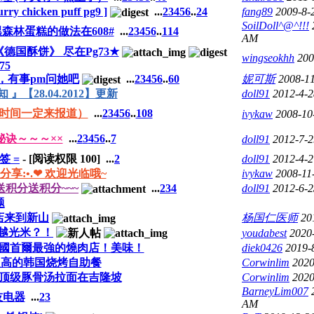
hicken puff pg9 ]
...
2
3
4
5
6
..
24
fang89
2009-8-
SoilDoll^@^!!!
黑森林蛋糕的做法在608#
...
2
3
4
5
6
..
114
AM
德国酥饼》 尽在Pg73★
wingseokhh
200
75
，有事pm问她吧
...
2
3
4
5
6
..
60
妮可斯
2008-1
』【28.04.2012】更新
doll91
2012-4-
（有时间一定来报道）
...
2
3
4
5
6
..
108
ivykaw
2008-10
秘诀～～～××
...
2
3
4
5
6
..
7
doll91
2012-7-
签 =
- [阅读权限
100
]
...
2
doll91
2012-4-
分享:•.❤ 欢迎光临哦~
ivykaw
2008-11
送积分送积分~~~
...
2
3
4
doll91
2012-6-
题
店来到新山
杨国仁医师
20
越光米？！
youdabest
2020
國首爾最強的燒肉店！美味！
diek0426
2019-
超高的韩国烧烤自助餐
Corwinlim
2020
顶级豚骨汤拉面在吉隆坡
Corwinlim
2020
BarneyLim007
技电器
...
2
3
AM