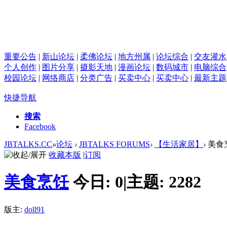
重要公告
|
新山论坛
|
柔佛论坛
|
地方州属
|
论坛综合
|
交友灌水
个人创作
|
图片分享
|
摄影天地
|
漫画论坛
|
数码城市
|
电脑综合
校园论坛
|
网络商店
|
分类广告
|
买卖中心
|
买卖中心
|
最新主题
快捷导航
搜索
Facebook
JBTALKS.CC
»
论坛
›
JBTALKS FORUMS
›
【生活家居】
›
美食
收藏本版
|
订阅
美食烹饪
今日:
0
|
主题:
2282
版主:
doll91