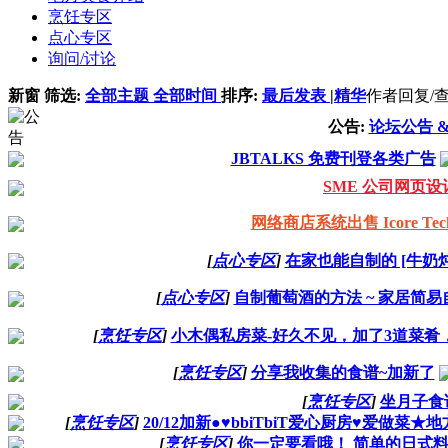
烹饪专区
点心专区
询问/讨论
新窗
筛选:
全部主题
全部时间
排序:
最后发表
|
精华
作者
回复/
公告:
论坛公告 
JBTALKS 免费刊登各类广告
SME 公司网页设计 
网络商店系统出售 Icore Techno
[
点心专区
]
在家也能自制的 [牛奶炖蛋
[
点心专区
]
自制葡萄酒的方法 ~ 家居简
[
烹饪专区
]
小木偶私房菜-好久不见，加了3道菜肴，快
[
烹饪专区
]
分享我收集的食谱~加新了
[
烹饪专区
]
坐月子食
[
烹饪专区
]
20/12加新●♥bbiTbiT爱心厨房♥爱做菜
[
烹饪专区
]
你一定要看哦！ 简单的日式料