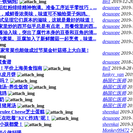
~铁锅炖!
BnT
2019-12-2
红粉绯绯精神饱满。准备工序近乎零技巧，...
desuxope
2019-
华，咸鲜香浓美味，味道可不输给栗子焖鸡。
desuxope
2019-
式呈现它们原本的滋味，这就是最好的味道！
desuxope
2019-
里炒的西芹似乎总是有点老，而餐馆里的西...
desuxope
2019-
油入味，突出了腐竹本身的豆香和豆角的清...
desuxope
2019-
素菜。豆腐加入了新鲜菌菇一起烹煮，味道...
desuxope
2019-
家常菜也能做成过节菜金针菇搭上大白菜 !
desuxope
2019-
素食谱
desuxope
2018-
！平价上海美食指南
BnT
2019-8-28
式冰皮月饼
funkyy_yan
201
吗？
杨国仁医师
20
炖汤~养生饭馆
杨国仁医师
20
炖鸡
杨国仁医师
20
奶
杨国仁医师
20
月猪尾汤
杨国仁医师
20
Brulee Cheese芝士蛋糕
sheenkai
2019-
正在吃着"KFC炸鸡"呢！
desuxope
2019-
小孩都愛！
sheenkai
2019-
Monkey99472
2
怎么做好喝