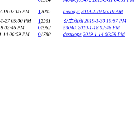
2-18 07:05 PM
1
2005
melodyc
2019-2-19 06:19 AM
-1-27 05:00 PM
公主姐姐
2019-1-30 10:57 PM
1
2301
18 02:46 PM
0
1962
5304tk
2019-1-18 02:46 PM
1-14 06:59 PM
0
1788
desuxope
2019-1-14 06:59 PM