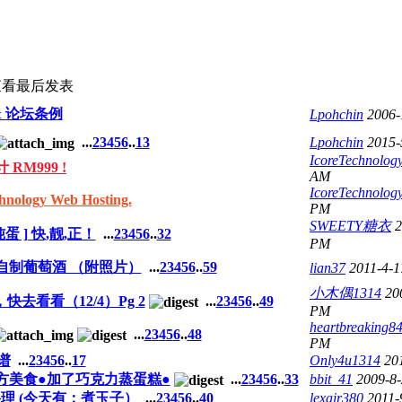
查看
最后发表
& 论坛条例
Lpohchin
2006-
...
2
3
4
5
6
..
13
Lpohchin
2015-
IcoreTechnolog
RM999 !
AM
IcoreTechnolog
logy Web Hosting.
PM
SWEETY糖衣
2
 ] 快,靓,正！
...
2
3
4
5
6
..
32
PM
易自制葡萄酒 （附照片）
...
2
3
4
5
6
..
59
lian37
2011-4-
小木偶1314
20
去看看（12/4）Pg 2
...
2
3
4
5
6
..
49
PM
heartbreaking8
...
2
3
4
5
6
..
48
PM
谱
...
2
3
4
5
6
..
17
Only4u1314
20
★地方美食●加了巧克力蒸蛋糕●
...
2
3
4
5
6
..
33
bbit_41
2009-8
理 (今天有：煮玉子）
...
2
3
4
5
6
..
40
lexair380
2011-