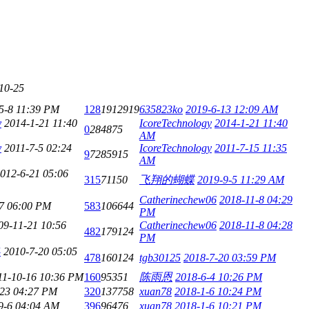
10-25
5-8 11:39 PM
128
1912919
635823ko
2019-6-13 12:09 AM
y
2014-1-21 11:40
IcoreTechnology
2014-1-21 11:40
0
284875
AM
y
2011-7-5 02:24
IcoreTechnology
2011-7-15 11:35
9
7285915
AM
012-6-21 05:06
315
71150
飞翔的蝴蝶
2019-9-5 11:29 AM
Catherinechew06
2018-11-8 04:29
17 06:00 PM
583
106644
PM
09-11-21 10:56
Catherinechew06
2018-11-8 04:28
482
179124
PM
4
2010-7-20 05:05
478
160124
tgb30125
2018-7-20 03:59 PM
11-10-16 10:36 PM
160
95351
陈雨恩
2018-6-4 10:26 PM
-23 04:27 PM
320
137758
xuan78
2018-1-6 10:24 PM
9-6 04:04 AM
396
96476
xuan78
2018-1-6 10:21 PM