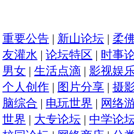
重要公告
|
新山论坛
|
柔
友灌水
|
论坛特区
|
时事
男女
|
生活点滴
|
影视娱
个人创作
|
图片分享
|
摄
脑综合
|
电玩世界
|
网络
世界
|
大专论坛
|
中学论