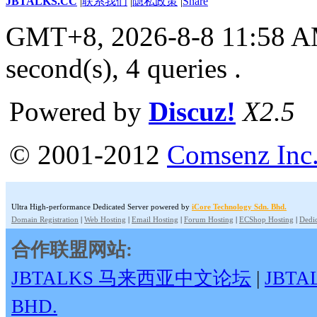
JBTALKS.CC
|
联系我们
|
隐私政策
|
Share
GMT+8, 2026-8-8 11:58 
second(s), 4 queries .
Powered by
Discuz!
X2.5
© 2001-2012
Comsenz Inc
Ultra High-performance Dedicated Server powered by
iCore Technology Sdn. Bhd.
Domain Registration
|
Web Hosting
|
Email Hosting
|
Forum Hosting
|
ECShop Hosting
|
Dedic
合作联盟网站:
JBTALKS 马来西亚中文论坛
|
JBT
BHD.