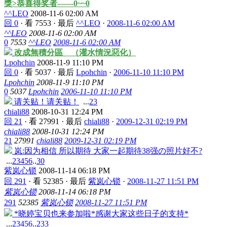
獎>恭喜得奖者——0~~0
^^LEO
2008-11-6 02:00 AM
回 0
·
看 7553
·
最后
^^LEO
·
2008-11-6 02:00 AM
^^LEO
2008-11-6 02:00 AM
0
7553
^^LEO
2008-11-6 02:00 AM
改成無積分區 （灌水情況惡化）
Lpohchin
2008-11-9 11:10 PM
回 0
·
看 5037
·
最后
Lpohchin
·
2006-11-10 11:10 PM
Lpohchin
2008-11-9 11:10 PM
0
5037
Lpohchin
2006-11-10 11:10 PM
请关贴！请关贴！
...
2
3
chiali88
2008-10-31 12:24 PM
回 21
·
看 27991
·
最后
chiali88
·
2009-12-31 02:19 PM
chiali88
2008-10-31 12:24 PM
21
27991
chiali88
2009-12-31 02:19 PM
岚:因为相信 所以期待 大家一起期待38强の照片好不?
...
2
3
4
5
6
..
30
紫岚心锁
2008-11-14 06:18 PM
回 291
·
看 52385
·
最后
紫岚心锁
·
2008-11-27 11:51 PM
紫岚心锁
2008-11-14 06:18 PM
291
52385
紫岚心锁
2008-11-27 11:51 PM
*晓婷宝贝也来参加啦*感谢大家这些日子的支持*
...
2
3
4
5
6
..
233