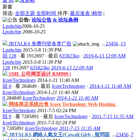
返 回
新窗
筛选:
全部主题
全部时间
排序:
最后发表
|
精华
|
公告:
论坛公告 & 论坛条例
Lpohchin
2006-10-25
Lpohchin
2006-10-25
JBTALKS 免费刊登各类广告
...
2
3
4
5
6
..
13
Lpohchin
2015-5-8 11:39 PM
回 128
·
看 1912697
·
最后
635823ko
·
2019-6-13 12:09 AM
Lpohchin
2015-5-8 11:39 PM
128
1912697
635823ko
2019-6-13 12:09 AM
SME 公司网页设计 RM999 !
IcoreTechnology
2014-1-21 11:40 AM
回 0
·
看 284849
·
最后
IcoreTechnology
·
2014-1-21 11:40 AM
IcoreTechnology
2014-1-21 11:40 AM
0
284849
IcoreTechnology
2014-1-21 11:40 AM
网络商店系统出售 Icore Technology Web Hosting.
IcoreTechnology
2011-7-5 02:24 PM
回 9
·
看 7285891
·
最后
IcoreTechnology
·
2011-7-15 11:35 AM
IcoreTechnology
2011-7-5 02:24 PM
9
7285891
IcoreTechnology
2011-7-15 11:35 AM
JBTALKS 網絡人氣女王(Cawaii Girl) - 疑問區
...
2
3
4
5
6
..
7