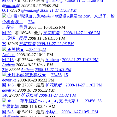
回 661
·
看 72510
·
最后
@maiko@
·
2008-11-27 11:08 PM
@maiko@
2008-10-27 06:09 PM
661
72510
@maiko@
2008-11-27 11:08 PM
Ѽ 泰+馬混血儿兎×娃娃× ღ涵涵๑超爱melody。来迟了。给
个机会呗。
...
2
3
4
。尕涵—貝貝
2008-11-16 01:55 PM
回 39
·
看 18946
·
最后
护花航者
·
2008-11-27 11:06 PM
。尕涵—貝貝
2008-11-16 01:55 PM
39
18946
护花航者
2008-11-27 11:06 PM
★关帖★
...
2
3
4
5
6
..
22
Anthem
2008-10-27 10:11 PM
回 216
·
看 35344
·
最后
Anthem
·
2008-11-27 11:03 PM
Anthem
2008-10-27 10:11 PM
216
35344
Anthem
2008-11-27 11:03 PM
★对不起 我想弃权★
...
2
3
4
5
6
..
15
devilrika
2008-10-28 05:32 PM
回 146
·
看 27307
·
最后
护花航者
·
2008-11-27 11:02 PM
devilrika
2008-10-28 05:32 PM
146
27307
护花航者
2008-11-27 11:02 PM
♚____ 苹果妮妮 =-╮｡◕‿◕｡支持大家！
...
2
3
4
5
6
..
55
苹果妮妮
2008-11-6 02:48 AM
回 545
·
看 54912
·
最后
小蜗牛
·
2008-11-27 10:51 PM