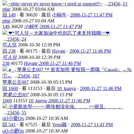
~phie~never try never know~i need ur support!!~
...
2
3
4
5
6
..
15
phie
2008-10-27 03:04 AM
回 149
·
看 36620
·
最后
小蜗牛
·
2008-11-27 11:47 PM
phie
2008-10-27 03:04 AM
149
36620
小蜗牛
2008-11-27 11:47 PM
❤*可人兒～大家加油中也别忘了来支持我哦^^❤
...
2
3
4
5
6
..
24
可人兒
2008-10-30 12:39 PM
回 238
·
看 40175
·
最后
Hayate
·
2008-11-27 11:46 PM
可人兒
2008-10-30 12:39 PM
238
40175
Hayate
2008-11-27 11:46 PM
◕‿- 苹果公主007 ™ 首页加照 要投我一票哦『Caωaii』→№
①←
...
2
3
4
5
6
..
167
苹果公主007
2008-10-30 05:15 PM
回 1669
·
看 113153
·
最后
10_kunyu
·
2008-11-27 11:46 PM
苹果公主007
2008-10-30 05:15 PM
1669
113153
10_kunyu
2008-11-27 11:46 PM
小爱新造型~~~~~两张都没化妆。。。==很丑。。。。
...
2
3
4
5
6
..
55
oO小愛Oo
2008-10-27 10:30 AM
回 541
·
看 67525
·
最后
Yeun颖
·
2008-11-27 11:41 PM
oO小愛Oo
2008-10-27 10:30 AM