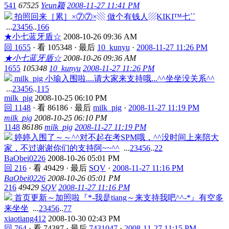
541
67525
Yeun颖
2008-11-27 11:41 PM
拍照回来［累］×⑦⑦×▧ 做个有钱人▨KIKI™七``
...
2
3
4
5
6
..
166
★小七蓝牙盾☆
2008-10-26 09:36 AM
回 1655
·
看 105348
·
最后
10_kunyu
·
2008-11-27 11:26 PM
★小七蓝牙盾☆
2008-10-26 09:36 AM
1655
105348
10_kunyu
2008-11-27 11:26 PM
milk_pig 小瑜入围啦....请大家来支持哦...^^坐坐没关系^^
...
2
3
4
5
6
..
115
milk_pig
2008-10-25 06:10 PM
回 1148
·
看 86186
·
最后
milk_pig
·
2008-11-27 11:19 PM
milk_pig
2008-10-25 06:10 PM
1148
86186
milk_pig
2008-11-27 11:19 PM
婷婷入围了～～^^对不起在考SPM哦，^^没时间上来陪大
家，不过谢谢你们的支持阿~~^^
...
2
3
4
5
6
..
22
BaObei0226
2008-10-26 05:01 PM
回 216
·
看 49429
·
最后
SQV
·
2008-11-27 11:16 PM
BaObei0226
2008-10-26 05:01 PM
216
49429
SQV
2008-11-27 11:16 PM
首页更新～加照啦『*-我是tiang～来支持我吧^^-*』有空多
来坐坐
...
2
3
4
5
6
..
77
xiaotiang412
2008-10-30 02:43 PM
回 764
·
看 74387
·
最后
7431047
·
2008-11-27 11:15 PM