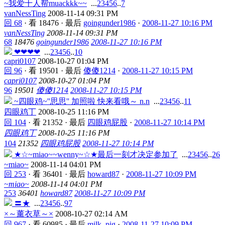
~我爱十人帮muackkk~~
...
2
3
4
5
6
..
7
vanNessTing
2008-11-14 09:31 PM
回 68
·
看 18476
·
最后
goingunder1986
·
2008-11-27 10:16 PM
vanNessTing
2008-11-14 09:31 PM
68
18476
goingunder1986
2008-11-27 10:16 PM
❤❤❤❤
...
2
3
4
5
6
..
10
capri0107
2008-10-27 01:04 PM
回 96
·
看 19501
·
最后
傻傻1214
·
2008-11-27 10:15 PM
capri0107
2008-10-27 01:04 PM
96
19501
傻傻1214
2008-11-27 10:15 PM
~四眼鸡~''思思'' 加照啦 快来看哦～ n.n
...
2
3
4
5
6
..
11
四眼鸡丁
2008-10-25 11:16 PM
回 104
·
看 21352
·
最后
四眼鸡屁股
·
2008-11-27 10:14 PM
四眼鸡丁
2008-10-25 11:16 PM
104
21352
四眼鸡屁股
2008-11-27 10:14 PM
★☆~miao~~wenny~☆★最后一刻才决定参加了
...
2
3
4
5
6
..
26
~miao~
2008-11-14 04:01 PM
回 253
·
看 36401
·
最后
howard87
·
2008-11-27 10:09 PM
~miao~
2008-11-14 04:01 PM
253
36401
howard87
2008-11-27 10:09 PM
〓★
...
2
3
4
5
6
..
97
×～薰衣草～×
2008-10-27 02:14 AM
回 967
·
看 60985
·
最后
milk_pig
·
2008-11-27 10:09 PM