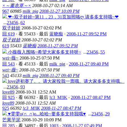
×～薰衣草～×
2008-10-27 02:14 AM
967
60985
milk_pig
2008-11-27 10:09 PM
❤~双子娃娃~第11，23，31页加照咯ღ 请多多支持哦~❤
...
2
3
4
5
6
..
62
双子娃娃
2008-10-27 02:02 PM
回 619
·
看 55433
·
最后
蓝晓痴
·
2008-11-27 09:52 PM
双子娃娃
2008-10-27 02:02 PM
619
55433
蓝晓痴
2008-11-27 09:52 PM
小薇薇入围咯~希望大家多多支持呀~
...
2
3
4
5
6
..
55
wei~薇~
2008-10-25 07:50 PM
回 543
·
看 45133
·
最后
milk_pig
·
2008-11-27 09:40 PM
wei~薇~
2008-10-25 07:50 PM
543
45133
milk_pig
2008-11-27 09:40 PM
love进初赛了。。请大家投我一票哦。请大家多多支持哦。
...
2
3
4
5
6
..
93
love89
2008-10-31 12:52 AM
回 925
·
看 66392
·
最后
!c3_M!lK
·
2008-11-27 08:47 PM
love89
2008-10-31 12:52 AM
925
66392
!c3_M!lK
2008-11-27 08:47 PM
♥雯雯o(∩_∩)o...哈哈~要多多支持我哦♥
...
2
3
4
5
6
..
29
芒果芋泥
2008-10-29 10:09 PM
回 285
·
看 34897
·
最后
1003
·
2008-11-27 07:49 PM