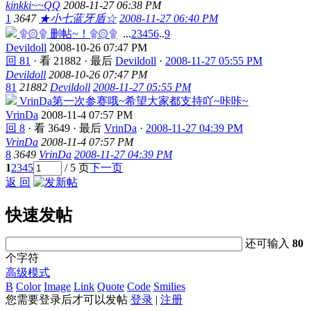
kinkki~~QQ
2008-11-27 06:38 PM
1
3647
★小七蓝牙盾☆
2008-11-27 06:40 PM
۩۞۩ 删帖~！۩۞۩
...
2
3
4
5
6
..
9
Devildoll
2008-10-26 07:47 PM
回 81
·
看 21882
·
最后
Devildoll
·
2008-11-27 05:55 PM
Devildoll
2008-10-26 07:47 PM
81
21882
Devildoll
2008-11-27 05:55 PM
VrinDa第一次参赛哦~希望大家都支持吖~咔咔~
VrinDa
2008-11-4 07:57 PM
回 8
·
看 3649
·
最后
VrinDa
·
2008-11-27 04:39 PM
VrinDa
2008-11-4 07:57 PM
8
3649
VrinDa
2008-11-27 04:39 PM
1
2
3
4
5
/ 5 页
下一页
返 回
快速发帖
还可输入
80
个字符
高级模式
B
Color
Image
Link
Quote
Code
Smilies
您需要登录后才可以发帖
登录
|
注册