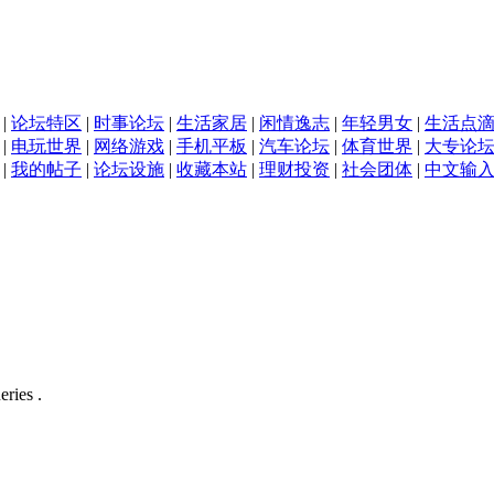
|
论坛特区
|
时事论坛
|
生活家居
|
闲情逸志
|
年轻男女
|
生活点
|
电玩世界
|
网络游戏
|
手机平板
|
汽车论坛
|
体育世界
|
大专论
|
我的帖子
|
论坛设施
|
收藏本站
|
理财投资
|
社会团体
|
中文输
eries .