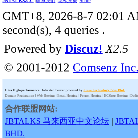
JBTALKS.CC
|
联系我们
|
隐私政策
|
Share
GMT+8, 2026-8-7 02:01 
second(s), 4 queries .
Powered by
Discuz!
X2.5
© 2001-2012
Comsenz Inc
Ultra High-performance Dedicated Server powered by
iCore Technology Sdn. Bhd.
Domain Registration
|
Web Hosting
|
Email Hosting
|
Forum Hosting
|
ECShop Hosting
|
Dedic
合作联盟网站:
JBTALKS 马来西亚中文论坛
|
JBT
BHD.