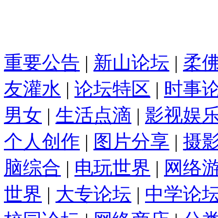
重要公告
|
新山论坛
|
柔
友灌水
|
论坛特区
|
时事
男女
|
生活点滴
|
影视娱
个人创作
|
图片分享
|
摄
脑综合
|
电玩世界
|
网络
世界
|
大专论坛
|
中学论