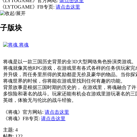
《LYTOGAME》官方网站:
请点击这里
《LYTOGAME》FB专页:
请点击这里
子版块
将魂
将魂是以一款三国历史背景的全3D大型网络角色扮演类游戏。
将魂就像其他RPG游戏，在游戏里有各式各样的任务供玩家完
并升级，而任务里所得的奖励都是无价及豪华的物品。当你探
将魂世界的时候，你将能在游戏里找到任何有趣的功能。
背景故事是根据三国时期的历史的， 在游戏里，将魂融合了许
多惊险和著名的战斗。玩家还能有机会在游戏里游玩著名的三
英雄，体验无与伦比的战斗经验。
《将魂》官方网站:
请点击这里
《将魂》FB专页:
请点击这里
主题: 4
帖数: 122