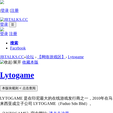
|
登录
|
注册
登录
☰
登录
注册
搜索
Facebook
JBTALKS.CC
»
论坛
›
【网络游戏区】
›
Lytogame
收藏本版
Lytogame
本版块规则
< 点击查阅
LYTOGAME 是在印尼最大的在线游戏发行商之一，2010年在马
来西亚成立子公司 LYTOGAME（Fuduo Sdn Bhd）。