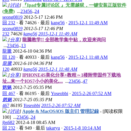
[
讨论
]
『Ipad专属讨论区 』无需越狱，一键安装正版软件
(免费)
...
2
3
4
5
6
..
24
seong0819
2012-5-17 12:46 PM
回 232
·
看 74626
·
最后
kang56
·
2015-12-1 11:49 AM
seong0819
2012-5-17 12:46 PM
232
74626
kang56
2015-12-1 11:49 AM
[
分享
]
龍騰教学!! 全部教学集中贴，欢迎来询问
...
2
3
4
5
6
..
13
龍騰
2012-6-10 04:36 PM
回 120
·
看 40933
·
最后
kang56
·
2015-12-1 11:48 AM
龍騰
2012-6-10 04:36 PM
120
40933
kang56
2015-12-1 11:48 AM
[
分享
]
IPHONE4S美化分享+教程～1楼附带固件下载地
址...来一个IOS7小小的美化....
...
2
3
4
5
6
..
47
魍魉
2012-7-25 05:35 PM
回 467
·
看 86195
·
最后
Yoseobbi
·
2015-2-26 07:52 AM
魍魉
2012-7-25 05:35 PM
467
86195
Yoseobbi
2015-2-26 07:52 AM
[
讨论
]
Apple & MacOS/iOS 版主们 管理記録
- [阅读权限
100
]
...
2
3
4
5
6
..
24
jbs682
2012-4-18 08:45 AM
回 232
·
看 949
·
最后
takaryu
·
2015-1-8 10:14 AM