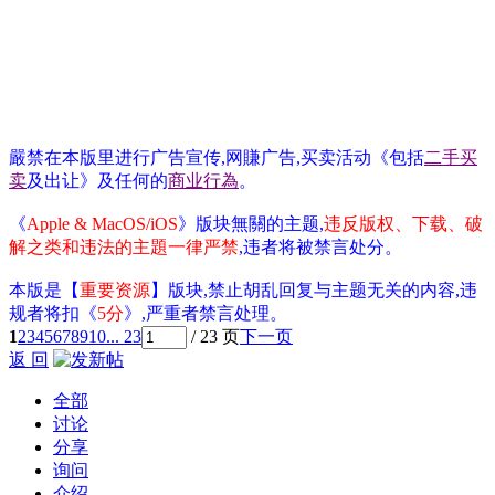
嚴禁在本版里进行广告宣传,网賺广告,买卖活动《包括
二手买
卖
及出让》及任何的
商业行為
。
《
Apple & MacOS/iOS
》版块無關的主题,
违反版权、下载、破
解之类和违法的主題一律严禁
,违者将被禁言处分。
本版是【
重要资源
】版块,禁止胡乱回复与主题无关的内容,违
规者将扣《
5分
》,严重者禁言处理。
1
2
3
4
5
6
7
8
9
10
... 23
/ 23 页
下一页
返 回
全部
讨论
分享
询问
介绍