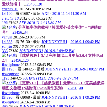
愛狀態欄 】
...
2
3
4
5
6
..
20
crixalis_10
2012-6-30 09:32 PM
回 196
·
看 61607
·
最后
AXP
·
2016-11-14 11:30 AM
crixalis_10
2012-6-30 09:32 PM
196
61607
AXP
2016-11-14 11:30 AM
[
分享
]
分享换字体的教程 *韩国爱心英文字体* + *翅膀信
号*
...
2
3
4
5
6
..
34
yanyin
2012-6-23 07:36 PM
回 333
·
看 76130
·
最后
JOHNNYYEH1
·
2016-9-1 09:42 PM
yanyin
2012-6-23 07:36 PM
333
76130
JOHNNYYEH1
2016-9-1 09:42 PM
[
分享
]
【越狱教程】5.1.1完美越狱工具更新2.0.4 支持iPad
2,4
...
2
3
4
5
6
..
120
iloveiphone
2012-5-25 08:43 PM
回 1193
·
看 140425
·
最后
JOHNNYYEH1
·
2016-9-1 09:27 PM
iloveiphone
2012-5-25 08:43 PM
1193
140425
JOHNNYYEH1
2016-9-1 09:27 PM
[
分享
]
【更新21/2】【越狱教程】最新iOS 6.1.2完美越狱详
细图文教程 (2楼附有Cydia插件系列)
...
2
3
4
5
6
..
40
iloveiphone
2013-2-4 10:08 PM
回 396
·
看 68068
·
最后
JOHNNYYEH1
·
2016-9-1 09:26 PM
iloveiphone
2013-2-4 10:08 PM
396
68068
JOHNNYYEH1
2016-9-1 09:26 PM