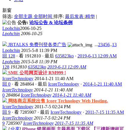
新窗
筛选:
全部主题
全部时间
排序:
最后发表
|
精华
|
公告:
论坛公告 & 论坛条例
Lpohchin
2006-10-25
Lpohchin
2006-10-25
JBTALKS 免费刊登各类广告
...
2
3
4
5
6
..
13
Lpohchin
2015-5-8 11:39 PM
回 128
·
看 1912810
·
最后
635823ko
·
2019-6-13 12:09 AM
Lpohchin
2015-5-8 11:39 PM
128
1912810
635823ko
2019-6-13 12:09 AM
SME 公司网页设计 RM999 !
IcoreTechnology
2014-1-21 11:40 AM
回 0
·
看 284864
·
最后
IcoreTechnology
·
2014-1-21 11:40 AM
IcoreTechnology
2014-1-21 11:40 AM
0
284864
IcoreTechnology
2014-1-21 11:40 AM
网络商店系统出售 Icore Technology Web Hosting.
IcoreTechnology
2011-7-5 02:24 PM
回 9
·
看 7285907
·
最后
IcoreTechnology
·
2011-7-15 11:35 AM
IcoreTechnology
2011-7-5 02:24 PM
9
7285907
IcoreTechnology
2011-7-15 11:35 AM
[
分享
]
iPhone 锁屏画面 主题界面 下载区 【三樓新增超可