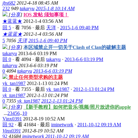
jbs682
2012-4-18 08:45 AM
232
949
takaryu
2015-1-8 10:14 AM
[
分享
]
IOS 发帖 须知事项！
★蓝蓝★
2012-1-4 03:56 AM
回 5
·
看 7056
·
最后
天洋
·
2015-1-6 09:40 PM
★蓝蓝★
2012-1-4 03:56 AM
5
7056
天洋
2015-1-6 09:40 PM
[
分享
]
本区域禁止开一切关于Clash of Clan的破解主题
takaryu
2013-6-6 03:19 PM
回 0
·
看 4094
·
最后
takaryu
·
2013-6-6 03:19 PM
takaryu
2013-6-6 03:19 PM
0
4094
takaryu
2013-6-6 03:19 PM
禁止任何类型求购的主题
yk_tan1987
2012-1-13 01:24 PM
回 0
·
看 7355
·
最后
yk_tan1987
·
2012-1-13 01:24 PM
yk_tan1987
2012-1-13 01:24 PM
0
7355
yk_tan1987
2012-1-13 01:24 PM
[
分享
]
【新手教程】如何把音乐/视频/照片放进你的apple
...
2
3
4
5
6
..
10
Vinx0391
2012-8-19 10:52 AM
回 92
·
看 41684
·
最后
iminetwork
·
2011-10-12 09:19 AM
Vinx0391
2012-8-19 10:52 AM
92
41684
iminetwork
2011-10-12 09:19 AM