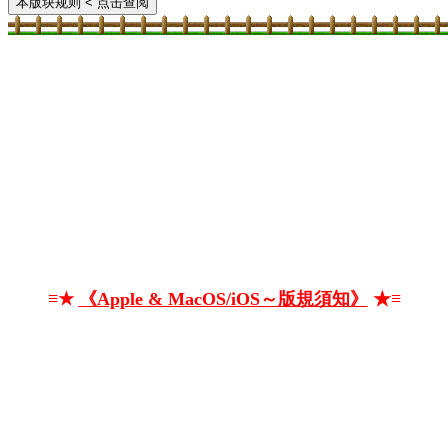
本版块规则
< 点击查阅
≡★
《Apple & MacOS/iOS～版規須知》
★≡