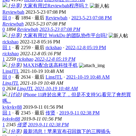
[
分享
]
大家有用过Reviewbah程序吗？
Reviewbah
2023-5-23 07:08 PM
回 0
·
看 1894
·
最后
Reviewbah
·
2023-5-23 07:08 PM
Reviewbah
2023-5-23 07:08 PM
0
1894
Reviewbah
2023-5-23 07:08 PM
[
分享
]
大家有用过 WorkDo 的团队协作平台吗?
rickshao
2022-12-8 05:16 PM
回 1
·
看 2259
·
最后
rickshao
·
2022-12-8 05:19 PM
rickshao
2022-12-8 05:16 PM
1
2259
rickshao
2022-12-8 05:19 PM
[
分享
]
MAXIS配合送高科技手机
LingJTL
2021-10-19 10:48 AM
回 0
·
看 2634
·
最后
LingJTL
·
2021-10-19 10:48 AM
LingJTL
2021-10-19 10:48 AM
0
2634
LingJTL
2021-10-19 10:48 AM
[
讨论
]
iPhone 11終於出來了，但是不支持5G看完了會想買
嗎...
kykyky88
2019-9-11 01:56 PM
回 1
·
看 2345
·
最后
传贤
·
2019-9-11 02:38 PM
kykyky88
2019-9-11 01:56 PM
1
2345
传贤
2019-9-11 02:38 PM
[
分享
]
最新消息！苹果宣布召回旗下的三脚插头