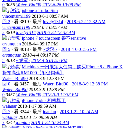
0
3056
Water_Bird90
2018-6-26 10:08 PM
[
讨论
]
iphone x Turbo Sim
vincentsim1199
2018-6-1 08:57 AM
回 2
·
看 3819
·
最后
lovely1314
·
2018-6-22 12:32 AM
vincentsim1199
2018-6-1 08:57 AM
2
3819
lovely1314
2018-6-22 12:32 AM
[
询问
]
Iphone 7 touchscreen 很不sensitive
ersunquan
2018-4-4 09:17 PM
回 5
·
看 4013
·
最后
~龙溟~
·
2018-4-6 01:55 PM
ersunquan
2018-4-4 09:17 PM
5
4013
~龙溟~
2018-4-6 01:55 PM
[
分享
]
Machines 一日限定大促销，购买iPhone 8 / iPhone X
折扣高达RM1000【附促销码】
Water_Bird90
2018-3-9 12:38 PM
回 0
·
看 3457
·
最后
Water_Bird90
·
2018-3-9 12:38 PM
Water_Bird90
2018-3-9 12:38 PM
0
3457
Water_Bird90
2018-3-9 12:38 PM
[
询问
]
iPhone 7 plus 相机坏了
walauar
2018-1-17 09:59 AM
回 7
·
看 3244
·
最后
joantan
·
2018-1-22 10:24 AM
walauar
2018-1-17 09:59 AM
7
3244
joantan
2018-1-22 10:24 AM