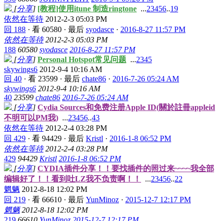
[
分享
]
[教程]使用itune 制造ringtone
...
2
3
4
5
6
..
19
依然在等待
2012-2-3 05:03 PM
回 188
·
看 60580
·
最后
syodasce
·
2016-8-27 11:57 PM
依然在等待
2012-2-3 05:03 PM
188
60580
syodasce
2016-8-27 11:57 PM
[
分享
]
Personal Hotspot常见问题
...
2
3
4
5
skywings6
2012-9-4 10:16 AM
回 40
·
看 23599
·
最后
chate86
·
2016-7-26 05:24 AM
skywings6
2012-9-4 10:16 AM
40
23599
chate86
2016-7-26 05:24 AM
[
分享
]
Cydia Sources和免费注册Apple ID(關於註冊appleid
不明可以PM我)
...
2
3
4
5
6
..
43
依然在等待
2012-2-4 03:28 PM
回 429
·
看 94429
·
最后
Kristl
·
2016-1-8 06:52 PM
依然在等待
2012-2-4 03:28 PM
429
94429
Kristl
2016-1-8 06:52 PM
[
分享
]
CYDIA插件分享！！要找插件的照过来~~~~我全部
编辑好了！！看到吐LZ我不负责啊！！
...
2
3
4
5
6
..
22
魍魉
2012-8-18 12:02 PM
回 219
·
看 66610
·
最后
YunMinoz
·
2015-12-7 12:17 PM
魍魉
2012-8-18 12:02 PM
219
66610
YunMinoz
2015-12-7 12:17 PM