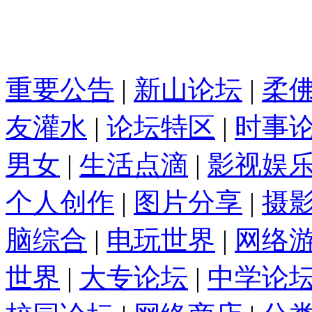
重要公告
|
新山论坛
|
柔
友灌水
|
论坛特区
|
时事
男女
|
生活点滴
|
影视娱
个人创作
|
图片分享
|
摄
脑综合
|
电玩世界
|
网络
世界
|
大专论坛
|
中学论