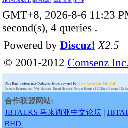
JBTALKS.CC
|
联系我们
|
隐私政策
|
Share
GMT+8, 2026-8-6 11:23 
second(s), 4 queries .
Powered by
Discuz!
X2.5
© 2001-2012
Comsenz Inc
Ultra High-performance Dedicated Server powered by
iCore Technology Sdn. Bhd.
Domain Registration
|
Web Hosting
|
Email Hosting
|
Forum Hosting
|
ECShop Hosting
|
Dedic
合作联盟网站:
JBTALKS 马来西亚中文论坛
|
JBT
BHD.