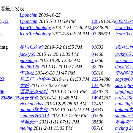
查看
最后发表
Lpohchin
2006-10-25
6
..
13
Lpohchin
2015-5-8 11:39 PM
128
1912455
635823k
IcoreTechnology
2014-1-21 11:40 AM
0
284828
IcoreTec
.
IcoreTechnology
2011-7-5 02:24 PM
9
7285871
IcoreTec
杨国仁医师
2019-6-2 01:55 PM
0
1633
杨国仁
jackly65
2015-11-26 12:35 PM
0
4460
jackly65
jmpeiling
2015-10-30 12:32 AM
1
3366
yasminec
daylily126
2014-11-20 11:57 PM
0
2205
daylily12
李祖唲
2014-9-28 11:47 PM
0
2818
李祖唲
2
23
兵工厂_小枪手
2010-1-1 01:53 PM
222
54680
sogsay00
大蛇
2011-6-7 02:27 AM
124
49849
smzrjqhr
5
6
通灵王麻仓叶
2010-1-4 10:21 PM
50
30723
wjnglggt
.
2
3
4
5
6
..
15
风云变色
2010-1-1 11:48 PM
149
41267
nvzfss25z
vicohoocdas
2013-12-29 08:51 AM
1
2451
bulletfig
autumn秋之欣
2013-10-6 02:22 PM
0
2935
autum
summer201314
2013-1-7 12:59 PM
0
3546
summer2
草莓恋^^
2011-1-11 07:11 PM
3
5500
草莓恋^
meling
2011-2-11 11:03 PM
0
5710
meling
2