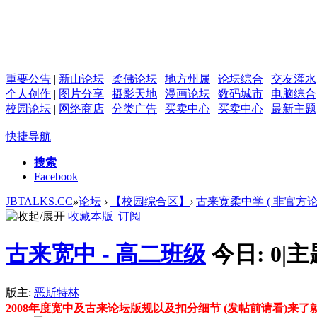
重要公告
|
新山论坛
|
柔佛论坛
|
地方州属
|
论坛综合
|
交友灌水
个人创作
|
图片分享
|
摄影天地
|
漫画论坛
|
数码城市
|
电脑综合
校园论坛
|
网络商店
|
分类广告
|
买卖中心
|
买卖中心
|
最新主题
快捷导航
搜索
Facebook
JBTALKS.CC
»
论坛
›
【校园综合区】
›
古来宽柔中学 ( 非官方论
收藏本版
|
订阅
古来宽中 - 高二班级
今日:
0
|
主
版主:
恶斯特林
2008年度宽中及古来论坛版规以及扣分细节 (发帖前请看)来