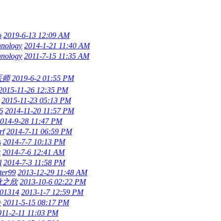
o
2019-6-13 12:09 AM
hnology
2014-1-21 11:40 AM
hnology
2011-7-15 11:35 AM
医师
2019-6-2 01:55 PM
2015-11-26 12:35 PM
2015-11-23 05:13 PM
6
2014-11-20 11:57 PM
014-9-28 11:47 PM
rf
2014-7-11 06:59 PM
s
2014-7-7 10:13 PM
z
2014-7-6 12:41 AM
l
2014-7-3 11:58 PM
hter99
2013-12-29 11:48 AM
n秋之欣
2013-10-6 02:22 PM
01314
2013-1-7 12:59 PM
^
2011-5-15 08:17 PM
011-2-11 11:03 PM