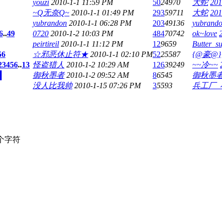
youzi
2010-1-1 11:59 PM
50
24970
大蛇
201
~Q无奈Q~
2010-1-1 01:49 PM
293
59711
大蛇
201
yubrandon
2010-1-1 06:28 PM
203
49136
yubrand
6
..
49
0720
2010-1-2 10:03 PM
484
70742
ok~love
peirtireil
2010-1-1 11:12 PM
12
9659
Butter_s
5
6
☆邪恶休止符★
2010-1-1 02:10 PM
52
25587
{@豪@}
2
3
4
5
6
..
13
怪盗猎人
2010-1-2 10:29 AM
126
39249
~~冷~~
█
御秋墨者
2010-1-2 09:52 AM
8
6545
御秋墨
没人比我帅
2010-1-15 07:26 PM
3
5593
兵工厂_
个字符