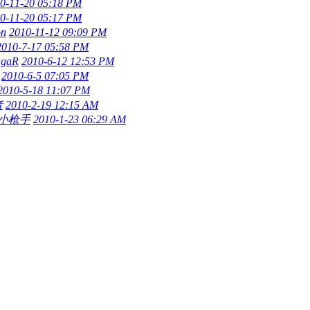
0-11-20 05:18 PM
0-11-20 05:17 PM
on
2010-11-12 09:09 PM
2010-7-17 05:58 PM
ugaR
2010-6-12 12:53 PM
2010-6-5 07:05 PM
2010-5-18 11:07 PM
者
2010-2-19 12:15 AM
小枪手
2010-1-23 06:29 AM