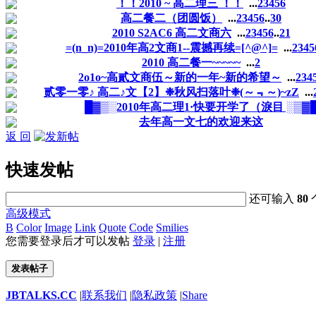
！！2010 ~ 高二理三 ！！
...
2
3
4
5
6
高二餐二（团圆饭）
...
2
3
4
5
6
..
30
2010 S2AC6 高二文商六
...
2
3
4
5
6
..
21
=(n_n)=2010年高2文商1--震撼再续=[^@^]=
...
2
3
4
5
2010 高二餐一~~~~~
...
2
2o1o~高貳文商伍～新的一年~新的希望～
...
2
3
4
贰零一零♪ 高二♪文【2】❉秋风扫落叶❉(～﹃～)~zZ
...
█▓▒░2010年高二理1·快要开学了（淚目 ░▒▓
去年高一文七的欢迎来这
返 回
快速发帖
还可输入
80
高级模式
B
Color
Image
Link
Quote
Code
Smilies
您需要登录后才可以发帖
登录
|
注册
发表帖子
JBTALKS.CC
|
联系我们
|
隐私政策
|
Share