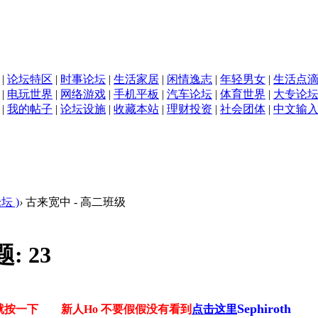
|
论坛特区
|
时事论坛
|
生活家居
|
闲情逸志
|
年轻男女
|
生活点
|
电玩世界
|
网络游戏
|
手机平板
|
汽车论坛
|
体育世界
|
大专论
|
我的帖子
|
论坛设施
|
收藏本站
|
理财投资
|
社会团体
|
中文输
坛 )
›
古来宽中 - 高二班级
题:
23
Sephiroth
了就按一下 新人Ho 不要假假没有看到
点击这里