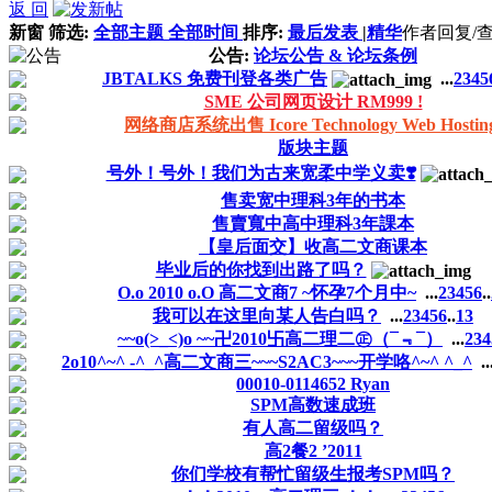
返 回
新窗
筛选:
全部主题
全部时间
排序:
最后发表
|
精华
作者
回复/
公告:
论坛公告 & 论坛条例
JBTALKS 免费刊登各类广告
...
2
3
4
5
SME 公司网页设计 RM999 !
网络商店系统出售 Icore Technology Web Hosting
版块主题
号外！号外！我们为古来宽柔中学义卖❣️
售卖宽中理科3年的书本
售賣寬中高中理科3年課本
【皇后面交】收高二文商课本
毕业后的你找到出路了吗？
O.o 2010 o.O 高二文商7 ~怀孕7个月中~
...
2
3
4
5
6
..
我可以在这里向某人告白吗？
...
2
3
4
5
6
..
13
~~o(>_<)o ~~卍2010卐高二理二㊣（¯﹃¯）
...
2
3
4
2o10^~^ -^_^高二文商三~~~S2AC3~~~开学咯^~^ ^_^
..
00010-0114652 Ryan
SPM高数速成班
有人高二留级吗？
高2餐2 ’2011
你们学校有帮忙留级生报考SPM吗？