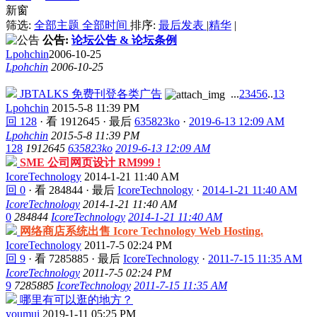
新窗
筛选:
全部主题
全部时间
排序:
最后发表
|
精华
|
公告:
论坛公告 & 论坛条例
Lpohchin
2006-10-25
Lpohchin
2006-10-25
JBTALKS 免费刊登各类广告
...
2
3
4
5
6
..
13
Lpohchin
2015-5-8 11:39 PM
回 128
·
看 1912645
·
最后
635823ko
·
2019-6-13 12:09 AM
Lpohchin
2015-5-8 11:39 PM
128
1912645
635823ko
2019-6-13 12:09 AM
SME 公司网页设计 RM999 !
IcoreTechnology
2014-1-21 11:40 AM
回 0
·
看 284844
·
最后
IcoreTechnology
·
2014-1-21 11:40 AM
IcoreTechnology
2014-1-21 11:40 AM
0
284844
IcoreTechnology
2014-1-21 11:40 AM
网络商店系统出售 Icore Technology Web Hosting.
IcoreTechnology
2011-7-5 02:24 PM
回 9
·
看 7285885
·
最后
IcoreTechnology
·
2011-7-15 11:35 AM
IcoreTechnology
2011-7-5 02:24 PM
9
7285885
IcoreTechnology
2011-7-15 11:35 AM
哪里有可以逛的地方？
youmui
2019-1-11 05:25 PM