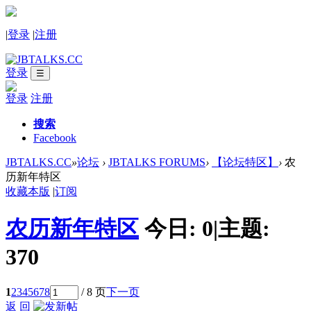
|
登录
|
注册
登录
☰
登录
注册
搜索
Facebook
JBTALKS.CC
»
论坛
›
JBTALKS FORUMS
›
【论坛特区】
›
农
历新年特区
收藏本版
|
订阅
农历新年特区
今日:
0
|
主题:
370
1
2
3
4
5
6
7
8
/ 8 页
下一页
返 回