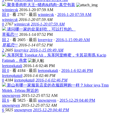
聚美香肉乾大王~猪肉&鸡肉~真空包装
winniecsk
2016-1-20 07:59 AM
回 0
·
看 2767
·
最后
winniecsk
·
2016-1-20 07:59 AM
winniecsk
2016-1-20 07:59 AM
0
2767
winniecsk
2016-1-20 07:59 AM
请问哪一家的盆菜好吃，可以打包的。
草莓恋^^
2016-1-14 07:52 PM
回 2
·
看 2605
·
最后
loveryice
·
2016-1-15 09:49 AM
草莓恋^^
2016-1-14 07:52 PM
2
2605
loveryice
2016-1-15 09:49 AM
东革阿里 Tongkat Ali，东革阿里蜂蜜，卡其花蒂瑪 Kacip
Fatimah，燕窝
leetongkatali
2016-1-6 02:46 PM
回 0
·
看 4184
·
最后
leetongkatali
·
2016-1-6 02:46 PM
leetongkatali
2016-1-6 02:46 PM
0
4184
leetongkatali
2016-1-6 02:46 PM
新山有哪一家服装店卖的衣服跟网购一样？Johor jaya,Tmn
Molek ,Tebrau 附近的
snownpyen
2015-12-25 07:52 AM
回 6
·
看 5825
·
最后
snownpyen
·
2015-12-29 04:40 PM
snownpyen
2015-12-25 07:52 AM
6
5825
snownpyen
2015-12-29 04:40 PM