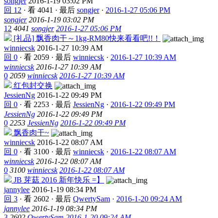
songjer
2016-1-19 03:02 PM
回 12
·
看 4041
·
最后
songjer
·
2016-1-27 05:06 PM
songjer
2016-1-19 03:02 PM
12
4041
songjer
2016-1-27 05:06 PM
[礼品] 飘香肉干～1kg-RM80快来看看吧!!！
winniecsk
2016-1-27 10:39 AM
回 0
·
看 2059
·
最后
winniecsk
·
2016-1-27 10:39 AM
winniecsk
2016-1-27 10:39 AM
0
2059
winniecsk
2016-1-27 10:39 AM
红包封交换
JessienNg
2016-1-22 09:49 PM
回 0
·
看 2253
·
最后
JessienNg
·
2016-1-22 09:49 PM
JessienNg
2016-1-22 09:49 PM
0
2253
JessienNg
2016-1-22 09:49 PM
飘香肉干~
winniecsk
2016-1-22 08:07 AM
回 0
·
看 3100
·
最后
winniecsk
·
2016-1-22 08:07 AM
winniecsk
2016-1-22 08:07 AM
0
3100
winniecsk
2016-1-22 08:07 AM
JB 芽菇 2016 新年快乐 =】
jannylee
2016-1-19 08:34 PM
回 3
·
看 2602
·
最后
QwertySam
·
2016-1-20 09:24 AM
jannylee
2016-1-19 08:34 PM
3
2602
QwertySam
2016-1-20 09:24 AM