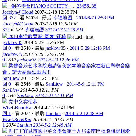
≡鋼琴學會PIANO SOCIETY≡
...
2
3
4
5
6
..
38
Jocelyn@Cloud
2007-12-18 12:58 PM
回 372
·
看 64034
·
最后
幸福地图
·
2014-6-7 02:58 PM
Jocelyn@Cloud
2007-12-18 12:58 PM
372
64034
幸福地图
2014-6-7 02:58 PM
2014南洋教育展“圆梦”征稿
jacklow35
2014-5-29 12:46 PM
回 0
·
看 2540
·
最后
jacklow35
·
2014-5-29 12:46 PM
jacklow35
2014-5-29 12:46 PM
0
2540
jacklow35
2014-5-29 12:46 PM
柔佛音乐艺术学院邀請留美的本地音樂家在新山舉辦音樂
會，請大家熱烈出席!!!
SanLiew
2014-5-9 12:11 PM
回 0
·
看 2546
·
最后
SanLiew
·
2014-5-9 12:11 PM
SanLiew
2014-5-9 12:11 PM
0
2546
SanLiew
2014-5-9 12:11 PM
宽中义卖招募
WiseLBoonKai
2014-4-15 10:41 PM
回 1
·
看 2074
·
最后
Lun.lun
·
2014-5-2 12:48 AM
WiseLBoonKai
2014-4-15 10:41 PM
1
2074
Lun.lun
2014-5-2 12:48 AM
哥打丁宜城市國中華文學會第十九屆柔南區校際相親相愛