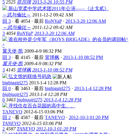
5
2525
菲尔琦
2013-3-26 10:55 PM
新山宽柔中学武术团2011年公演——《止戈贰》
～武与倫比～
2011-12-2 09:42 AM
回 3
·
看 4054
·
最后
RoNYaP
·
2013-3-20 12:06 AM
～武与倫比～
2011-12-2 09:42 AM
3
4054
RoNYaP
2013-3-20 12:06 AM
谁在校外是少年军（BOYS BRIGADE）的会员的请回帖^
^
翼天使·凯
2009-4-9 08:32 PM
回 3
·
看 4145
·
最后
篮球枫
·
2013-1-10 08:52 PM
翼天使·凯
2009-4-9 08:32 PM
3
4145
篮球枫
2013-1-10 08:52 PM
弘文馆的联络号码急
bigbiggirl275
2013-1-4 12:28 PM
回 0
·
看 3463
·
最后
bigbiggirl275
·
2013-1-4 12:28 PM
bigbiggirl275
2013-1-4 12:28 PM
0
3463
bigbiggirl275
2013-1-4 12:28 PM
寻找住在百合花园的高中生。。
TANEVO
2012-6-15 03:06 PM
回 2
·
看 4587
·
最后
TANEVO
·
2012-10-3 01:20 PM
TANEVO
2012-6-15 03:06 PM
2
4587
TANEVO
2012-10-3 01:20 PM