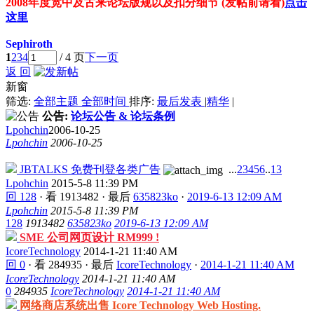
2008年度宽中及古来论坛版规以及扣分细节 (发帖前请看)
点击
这里
Sephiroth
1
2
3
4
/ 4 页
下一页
返 回
新窗
筛选:
全部主题
全部时间
排序:
最后发表
|
精华
|
公告:
论坛公告 & 论坛条例
Lpohchin
2006-10-25
Lpohchin
2006-10-25
JBTALKS 免费刊登各类广告
...
2
3
4
5
6
..
13
Lpohchin
2015-5-8 11:39 PM
回 128
·
看 1913482
·
最后
635823ko
·
2019-6-13 12:09 AM
Lpohchin
2015-5-8 11:39 PM
128
1913482
635823ko
2019-6-13 12:09 AM
SME 公司网页设计 RM999 !
IcoreTechnology
2014-1-21 11:40 AM
回 0
·
看 284935
·
最后
IcoreTechnology
·
2014-1-21 11:40 AM
IcoreTechnology
2014-1-21 11:40 AM
0
284935
IcoreTechnology
2014-1-21 11:40 AM
网络商店系统出售 Icore Technology Web Hosting.