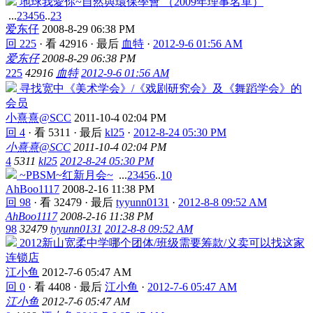
地球我愛你~自然與環保學會 （2009年理事名單）
...
2
3
4
5
6
..
23
爱东仔
2008-8-29 06:38 PM
回 225
·
看 42916
·
最后
血特
·
2012-9-6 01:56 AM
爱东仔
2008-8-29 06:38 PM
225
42916
血特
2012-9-6 01:56 AM
寻找宽中《美术学会》/《戏剧研究会》及《舞蹈学会》的
会员
小熹熹@SCC
2011-10-4 02:04 PM
回 4
·
看 5311
·
最后
kl25
·
2012-8-24 05:30 PM
小熹熹@SCC
2011-10-4 02:04 PM
4
5311
kl25
2012-8-24 05:30 PM
~PBSM~红新月会~
...
2
3
4
5
6
..
10
AhBoo1117
2008-2-16 11:38 PM
回 98
·
看 32479
·
最后
tyyunn0131
·
2012-8-8 09:52 AM
AhBoo1117
2008-2-16 11:38 PM
98
32479
tyyunn0131
2012-8-8 09:52 AM
2012新山宽柔中学哪个团体/班级需要筹款/义卖可以找这家
连锁店
江小鱼
2012-7-6 05:47 AM
回 0
·
看 4408
·
最后
江小鱼
·
2012-7-6 05:47 AM
江小鱼
2012-7-6 05:47 AM