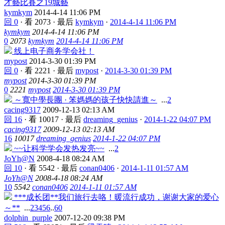
才藝比賽之19城藝
kymkym
2014-4-14 11:06 PM
回 0
·
看 2073
·
最后
kymkym
·
2014-4-14 11:06 PM
kymkym
2014-4-14 11:06 PM
0
2073
kymkym
2014-4-14 11:06 PM
线上电子商务学会社！
mypost
2014-3-30 01:39 PM
回 0
·
看 2221
·
最后
mypost
·
2014-3-30 01:39 PM
mypost
2014-3-30 01:39 PM
0
2221
mypost
2014-3-30 01:39 PM
～寬中學長團 · 笨媽媽的孩子快快請進～
...
2
cacing9317
2009-12-13 02:13 AM
回 16
·
看 10017
·
最后
dreaming_genius
·
2014-1-22 04:07 PM
cacing9317
2009-12-13 02:13 AM
16
10017
dreaming_genius
2014-1-22 04:07 PM
~~让科学学会发热发亮~~
...
2
JoYh@N
2008-4-18 08:24 AM
回 10
·
看 5542
·
最后
conan0406
·
2014-1-11 01:57 AM
JoYh@N
2008-4-18 08:24 AM
10
5542
conan0406
2014-1-11 01:57 AM
***成长团**我们旅行去咯！暖流行成功，谢谢大家的爱心
～**
...
2
3
4
5
6
..
60
dolphin_purple
2007-12-20 09:38 PM