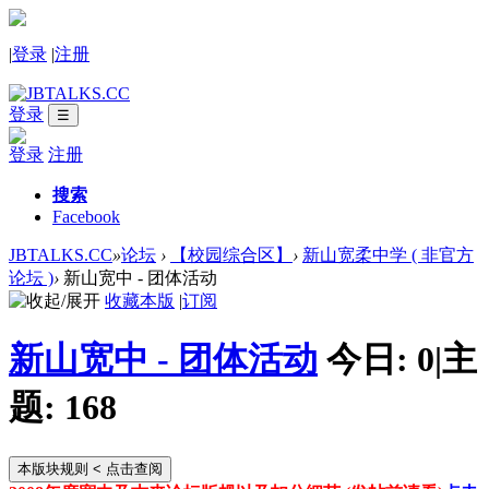
|
登录
|
注册
登录
☰
登录
注册
搜索
Facebook
JBTALKS.CC
»
论坛
›
【校园综合区】
›
新山宽柔中学 ( 非官方
论坛 )
›
新山宽中 - 团体活动
收藏本版
|
订阅
新山宽中 - 团体活动
今日:
0
|
主
题:
168
本版块规则
< 点击查阅