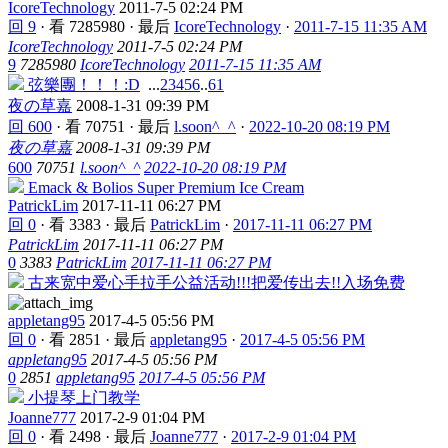
IcoreTechnology
2011-7-5 02:24 PM
回 9
·
看 7285980
·
最后
IcoreTechnology
·
2011-7-15 11:35 AM
IcoreTechnology
2011-7-5 02:24 PM
9
7285980
IcoreTechnology
2011-7-15 11:35 AM
弦樂團！！！:D
...
2
3
4
5
6
..
61
夜の草嘉
2008-1-31 09:39 PM
回 600
·
看 70751
·
最后
l.soon^_^
·
2022-10-20 08:19 PM
夜の草嘉
2008-1-31 09:39 PM
600
70751
l.soon^_^
2022-10-20 08:19 PM
Emack & Bolios Super Premium Ice Cream
PatrickLim
2017-11-11 06:27 PM
回 0
·
看 3383
·
最后
PatrickLim
·
2017-11-11 06:27 PM
PatrickLim
2017-11-11 06:27 PM
0
3383
PatrickLim
2017-11-11 06:27 PM
古来宽中爱心手拉手公益活动!!!把爱传出去!!入场免费
appletang95
2017-4-5 05:56 PM
回 0
·
看 2851
·
最后
appletang95
·
2017-4-5 05:56 PM
appletang95
2017-4-5 05:56 PM
0
2851
appletang95
2017-4-5 05:56 PM
小提琴上门教学
Joanne777
2017-2-9 01:04 PM
回 0
·
看 2498
·
最后
Joanne777
·
2017-2-9 01:04 PM