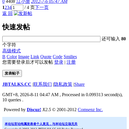
0
4408
江小鱼
2012-7-6 05:47 AM
1
2
3
4
/ 4 页
下一页
返 回
快速发帖
还可输入
80
个字符
高级模式
B
Color
Image
Link
Quote
Code
Smilies
您需要登录后才可以发帖
登录
|
注册
发表帖子
JBTALKS.CC
|
联系我们
|
隐私政策
|
Share
GMT+8, 2026-8-11 04:47 AM
, Processed in 0.099313 second(s),
10 queries .
Powered by
Discuz!
X2.5
© 2001-2012
Comsenz Inc.
本论坛言论纯属发表者个人意见，与本论坛立场无关
Copyright © 2003-2012 JBTALKS.CC All Rights Reserved