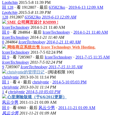
Lpohchin
2015-5-8 11:39 PM
回 128
·
看 1912807
·
最后
635823ko
·
2019-6-13 12:09 AM
Lpohchin
2015-5-8 11:39 PM
128
1912807
635823ko
2019-6-13 12:09 AM
SME 公司网页设计 RM999 !
IcoreTechnology
2014-1-21 11:40 AM
回 0
·
看 284864
·
最后
IcoreTechnology
·
2014-1-21 11:40 AM
IcoreTechnology
2014-1-21 11:40 AM
0
284864
IcoreTechnology
2014-1-21 11:40 AM
网络商店系统出售 Icore Technology Web Hosting.
IcoreTechnology
2011-7-5 02:24 PM
回 9
·
看 7285907
·
最后
IcoreTechnology
·
2011-7-15 11:35 AM
IcoreTechnology
2011-7-5 02:24 PM
9
7285907
IcoreTechnology
2011-7-15 11:35 AM
chrislyntie的管理日记
- [阅读权限
100
]
chrislyntie
2013-10-31 11:14 PM
回 1
·
看 4
·
最后
chrislyntie
·
2014-5-10 05:03 PM
chrislyntie
2013-10-31 11:14 PM
1
4
chrislyntie
2014-5-10 05:03 PM
心里测验版规（于6/6/2012更新）
风云少男
2011-11-21 01:09 AM
回 0
·
看 6960
·
最后
风云少男
·
2011-11-21 01:09 AM
风云少男
2011-11-21 01:09 AM