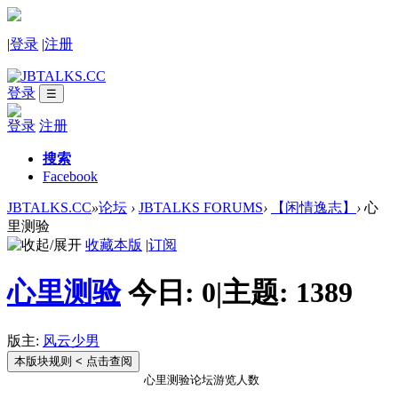
|
登录
|
注册
登录
☰
登录
注册
搜索
Facebook
JBTALKS.CC
»
论坛
›
JBTALKS FORUMS
›
【闲情逸志】
›
心
里测验
收藏本版
|
订阅
心里测验
今日:
0
|
主题:
1389
版主:
风云少男
本版块规则
< 点击查阅
心里测验论坛游览人数