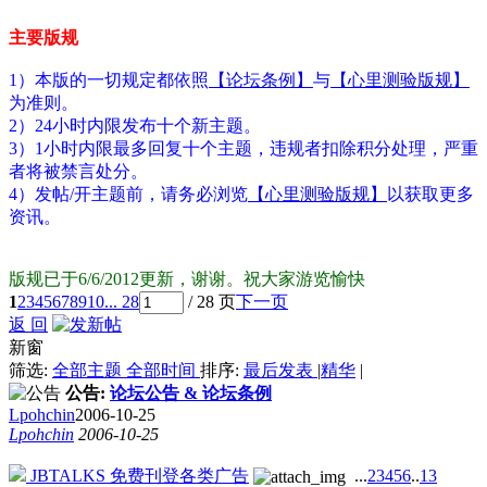
主要版规
1）本版的一切规定都依照
【论坛条例】
与
【心里测验版规】
为准则。
2）24小时内限发布十个新主题。
3）1小时内限最多回复十个主题，违规者扣除积分处理，严重
者将被禁言处分。
4）发帖/开主题前，请务必浏览
【心里测验版规】
以获取更多
资讯。
版规已于6/6/2012更新，谢谢。祝大家游览愉快
1
2
3
4
5
6
7
8
9
10
... 28
/ 28 页
下一页
返 回
新窗
筛选:
全部主题
全部时间
排序:
最后发表
|
精华
|
公告:
论坛公告 & 论坛条例
Lpohchin
2006-10-25
Lpohchin
2006-10-25
JBTALKS 免费刊登各类广告
...
2
3
4
5
6
..
13