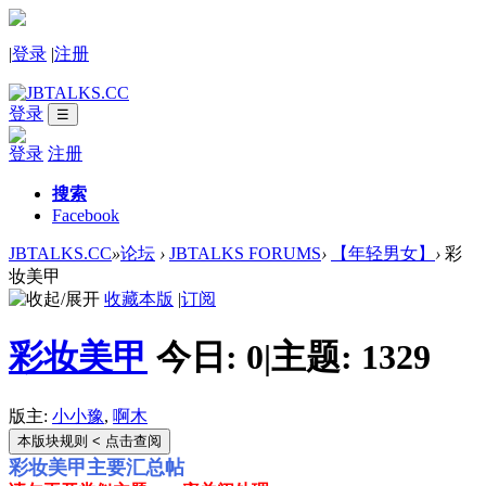
|
登录
|
注册
登录
☰
登录
注册
搜索
Facebook
JBTALKS.CC
»
论坛
›
JBTALKS FORUMS
›
【年轻男女】
›
彩
妆美甲
收藏本版
|
订阅
彩妆美甲
今日:
0
|
主题:
1329
版主:
小小豫
,
啊木
本版块规则
< 点击查阅
彩妆美甲主要汇总帖