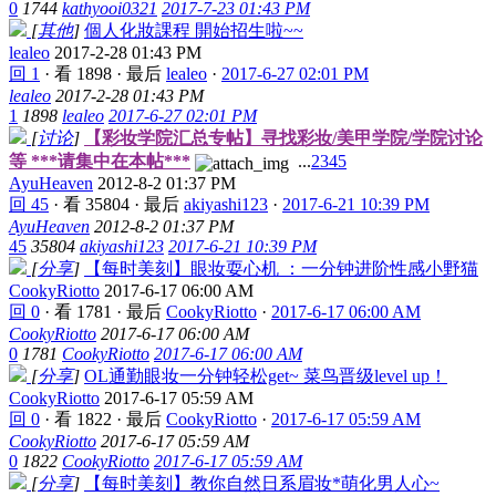
0
1744
kathyooi0321
2017-7-23 01:43 PM
[
其他
]
個人化妝課程 開始招生啦~~
lealeo
2017-2-28 01:43 PM
回 1
·
看 1898
·
最后
lealeo
·
2017-6-27 02:01 PM
lealeo
2017-2-28 01:43 PM
1
1898
lealeo
2017-6-27 02:01 PM
[
讨论
]
【彩妆学院汇总专帖】寻找彩妆/美甲学院/学院讨论
等 ***请集中在本帖***
...
2
3
4
5
AyuHeaven
2012-8-2 01:37 PM
回 45
·
看 35804
·
最后
akiyashi123
·
2017-6-21 10:39 PM
AyuHeaven
2012-8-2 01:37 PM
45
35804
akiyashi123
2017-6-21 10:39 PM
[
分享
]
【每时美刻】眼妆耍心机 ：一分钟进阶性感小野猫
CookyRiotto
2017-6-17 06:00 AM
回 0
·
看 1781
·
最后
CookyRiotto
·
2017-6-17 06:00 AM
CookyRiotto
2017-6-17 06:00 AM
0
1781
CookyRiotto
2017-6-17 06:00 AM
[
分享
]
OL通勤眼妆一分钟轻松get~ 菜鸟晋级level up！
CookyRiotto
2017-6-17 05:59 AM
回 0
·
看 1822
·
最后
CookyRiotto
·
2017-6-17 05:59 AM
CookyRiotto
2017-6-17 05:59 AM
0
1822
CookyRiotto
2017-6-17 05:59 AM
[
分享
]
【每时美刻】教你自然日系眉妆*萌化男人心~