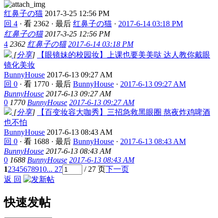
红鼻子の猫
2017-3-25 12:56 PM
回 4
·
看 2362
·
最后
红鼻子の猫
·
2017-6-14 03:18 PM
红鼻子の猫
2017-3-25 12:56 PM
4
2362
红鼻子の猫
2017-6-14 03:18 PM
[
分享
]
【眼镜妹的校园妆】上课也要美美哒 达人教你戴眼
镜化美妆
BunnyHouse
2017-6-13 09:27 AM
回 0
·
看 1770
·
最后
BunnyHouse
·
2017-6-13 09:27 AM
BunnyHouse
2017-6-13 09:27 AM
0
1770
BunnyHouse
2017-6-13 09:27 AM
[
分享
]
【百变妆容大咖秀】三招急救黑眼圈 熬夜炸鸡啤酒
也不怕
BunnyHouse
2017-6-13 08:43 AM
回 0
·
看 1688
·
最后
BunnyHouse
·
2017-6-13 08:43 AM
BunnyHouse
2017-6-13 08:43 AM
0
1688
BunnyHouse
2017-6-13 08:43 AM
1
2
3
4
5
6
7
8
9
10
... 27
/ 27 页
下一页
返 回
快速发帖