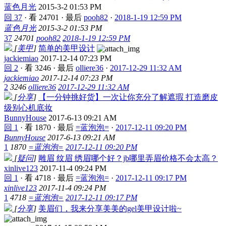
蓝色月光
2015-3-2 01:53 PM
回 37
·
看 24701
·
最后
pooh82
·
2018-1-19 12:59 PM
蓝色月光
2015-3-2 01:53 PM
37
24701
pooh82
2018-1-19 12:59 PM
[
美甲
]
简单的美甲设计
jackiemiao
2017-12-14 07:23 PM
回 2
·
看 3246
·
最后
olliere36
·
2017-12-29 11:32 AM
jackiemiao
2017-12-14 07:23 PM
2
3246
olliere36
2017-12-29 11:32 AM
[
分享
]
【一分钟挑好货】一次让你充分了解遮瑕 打造磨皮
级别心机底妆
BunnyHouse
2017-6-13 09:21 AM
回 1
·
看 1870
·
最后
=蓝泡泡=
·
2017-12-11 09:20 PM
BunnyHouse
2017-6-13 09:21 AM
1
1870
=蓝泡泡=
2017-12-11 09:20 PM
[
疑问
]
雕眉 纹眉 绣眉哪个好？jb哪里弄眉价格不会太高？
xinlive123
2017-11-4 09:24 PM
回 1
·
看 4718
·
最后
=蓝泡泡=
·
2017-12-11 09:17 PM
xinlive123
2017-11-4 09:24 PM
1
4718
=蓝泡泡=
2017-12-11 09:17 PM
[
分享
]
美眉们，我来分享美美的gel美甲设计啦~