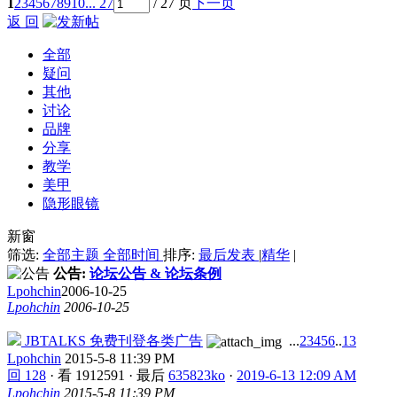
1
2
3
4
5
6
7
8
9
10
... 27
/ 27 页
下一页
返 回
全部
疑问
其他
讨论
品牌
分享
教学
美甲
隐形眼镜
新窗
筛选:
全部主题
全部时间
排序:
最后发表
|
精华
|
公告:
论坛公告 & 论坛条例
Lpohchin
2006-10-25
Lpohchin
2006-10-25
JBTALKS 免费刊登各类广告
...
2
3
4
5
6
..
13
Lpohchin
2015-5-8 11:39 PM
回 128
·
看 1912591
·
最后
635823ko
·
2019-6-13 12:09 AM
Lpohchin
2015-5-8 11:39 PM