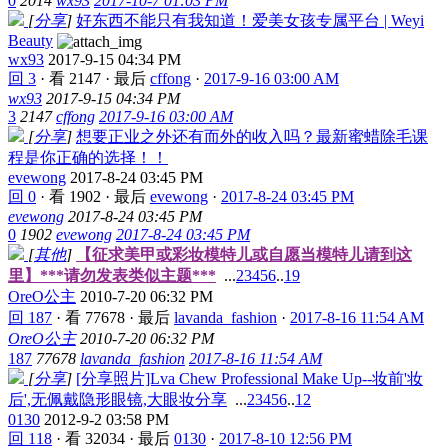
0
2014
wx93
2017-10-7 01:03 PM
[
分享
]
好东西不能只有我知道！爱美女孩专属平台 | Weyi
Beauty
wx93
2017-9-15 04:34 PM
回 3
·
看 2147
·
最后
cffong
·
2017-9-16 03:00 AM
wx93
2017-9-15 04:34 PM
3
2147
cffong
2017-9-16 03:00 AM
[
分享
]
想要正业之外还有而外的收入吗？最新蜜蜡除毛课
程是你正确的选择！！
evewong
2017-8-24 03:45 PM
回 0
·
看 1902
·
最后
evewong
·
2017-8-24 03:45 PM
evewong
2017-8-24 03:45 PM
0
1902
evewong
2017-8-24 03:45 PM
[
其他
]
【征求美甲或彩妆模特儿或自愿当模特儿请到这
里】***请勿发表类似主题***
...
2
3
4
5
6
..
19
OreO公主
2010-7-20 06:32 PM
回 187
·
看 77678
·
最后
lavanda_fashion
·
2017-8-16 11:54 AM
OreO公主
2010-7-20 06:32 PM
187
77678
lavanda_fashion
2017-8-16 11:54 AM
[
分享
]
[分享照片]Lva Chew Professional Make Up--妆前'妆
后',无佩戴隐形眼镜,大眼妆分享
...
2
3
4
5
6
..
12
0130
2012-9-2 03:58 PM
回 118
·
看 32034
·
最后
0130
·
2017-8-10 12:56 PM