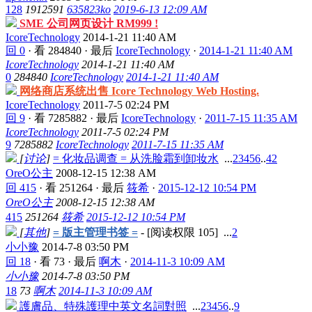
128
1912591
635823ko
2019-6-13 12:09 AM
SME 公司网页设计 RM999 !
IcoreTechnology
2014-1-21 11:40 AM
回 0
·
看 284840
·
最后
IcoreTechnology
·
2014-1-21 11:40 AM
IcoreTechnology
2014-1-21 11:40 AM
0
284840
IcoreTechnology
2014-1-21 11:40 AM
网络商店系统出售 Icore Technology Web Hosting.
IcoreTechnology
2011-7-5 02:24 PM
回 9
·
看 7285882
·
最后
IcoreTechnology
·
2011-7-15 11:35 AM
IcoreTechnology
2011-7-5 02:24 PM
9
7285882
IcoreTechnology
2011-7-15 11:35 AM
[
讨论
]
= 化妆品调查 = 从洗脸霜到卸妆水
...
2
3
4
5
6
..
42
OreO公主
2008-12-15 12:38 AM
回 415
·
看 251264
·
最后
筱希
·
2015-12-12 10:54 PM
OreO公主
2008-12-15 12:38 AM
415
251264
筱希
2015-12-12 10:54 PM
[
其他
]
= 版主管理书签 =
- [阅读权限
105
]
...
2
小小豫
2014-7-8 03:50 PM
回 18
·
看 73
·
最后
啊木
·
2014-11-3 10:09 AM
小小豫
2014-7-8 03:50 PM
18
73
啊木
2014-11-3 10:09 AM
護膚品、特殊護理中英文名詞對照
...
2
3
4
5
6
..
9