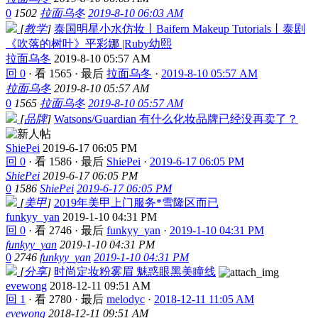
0
1502
拉面乌冬
2019-8-10 06:03 AM
[
教学
]
泰国明星小水仿妆丨Baifern Makeup Tutorials丨泰剧
《吹落的树叶》平彩娜 |Ruby幼熙
拉面乌冬
2019-8-10 05:57 AM
回 0
·
看 1565
·
最后
拉面乌冬
·
2019-8-10 05:57 AM
拉面乌冬
2019-8-10 05:57 AM
0
1565
拉面乌冬
2019-8-10 05:57 AM
[
品牌
]
Watsons/Guardian 有什么化妆品牌已经没再卖了？
ShiePei
2019-6-17 06:05 PM
回 0
·
看 1586
·
最后
ShiePei
·
2019-6-17 06:05 PM
ShiePei
2019-6-17 06:05 PM
0
1586
ShiePei
2019-6-17 06:05 PM
[
美甲
]
2019年美甲上门服务*雪隆区而已
funkyy_yan
2019-1-10 04:31 PM
回 0
·
看 2746
·
最后
funkyy_yan
·
2019-1-10 04:31 PM
funkyy_yan
2019-1-10 04:31 PM
0
2746
funkyy_yan
2019-1-10 04:31 PM
[
分享
]
时尚定妆粉雾眉 魅惑眼黑美瞳线
evewong
2018-12-11 09:51 AM
回 1
·
看 2780
·
最后
melodyc
·
2018-12-11 11:05 AM
evewong
2018-12-11 09:51 AM