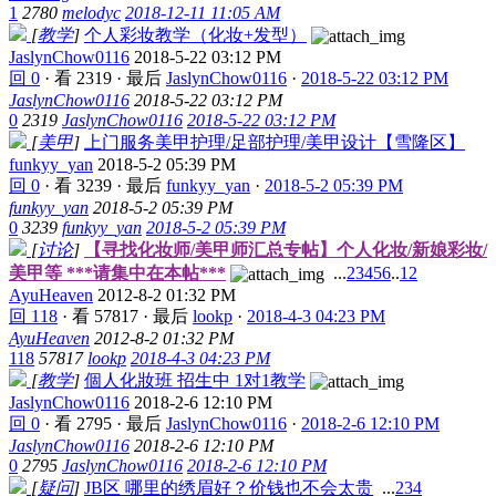
1
2780
melodyc
2018-12-11 11:05 AM
[
教学
]
个人彩妆教学（化妆+发型）
JaslynChow0116
2018-5-22 03:12 PM
回 0
·
看 2319
·
最后
JaslynChow0116
·
2018-5-22 03:12 PM
JaslynChow0116
2018-5-22 03:12 PM
0
2319
JaslynChow0116
2018-5-22 03:12 PM
[
美甲
]
上门服务美甲护理/足部护理/美甲设计【雪隆区】
funkyy_yan
2018-5-2 05:39 PM
回 0
·
看 3239
·
最后
funkyy_yan
·
2018-5-2 05:39 PM
funkyy_yan
2018-5-2 05:39 PM
0
3239
funkyy_yan
2018-5-2 05:39 PM
[
讨论
]
【寻找化妆师/美甲师汇总专帖】个人化妆/新娘彩妆/
美甲等 ***请集中在本帖***
...
2
3
4
5
6
..
12
AyuHeaven
2012-8-2 01:32 PM
回 118
·
看 57817
·
最后
lookp
·
2018-4-3 04:23 PM
AyuHeaven
2012-8-2 01:32 PM
118
57817
lookp
2018-4-3 04:23 PM
[
教学
]
個人化妝班 招生中 1对1教学
JaslynChow0116
2018-2-6 12:10 PM
回 0
·
看 2795
·
最后
JaslynChow0116
·
2018-2-6 12:10 PM
JaslynChow0116
2018-2-6 12:10 PM
0
2795
JaslynChow0116
2018-2-6 12:10 PM
[
疑问
]
JB区 哪里的绣眉好？价钱也不会太贵
...
2
3
4