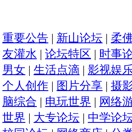
重要公告
|
新山论坛
|
柔
友灌水
|
论坛特区
|
时事
男女
|
生活点滴
|
影视娱
个人创作
|
图片分享
|
摄
脑综合
|
电玩世界
|
网络
世界
|
大专论坛
|
中学论