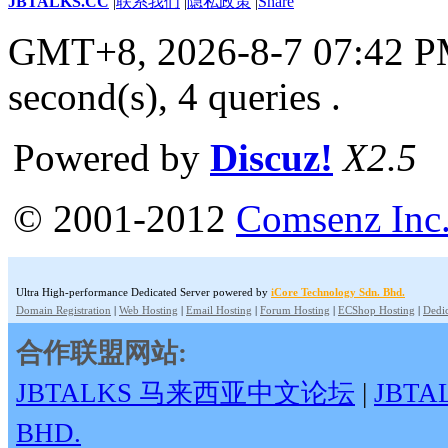
JBTALKS.CC
|
联系我们
|
隐私政策
|
Share
GMT+8, 2026-8-7 07:42 
second(s), 4 queries .
Powered by
Discuz!
X2.5
© 2001-2012
Comsenz Inc
Ultra High-performance Dedicated Server powered by
iCore Technology Sdn. Bhd.
Domain Registration
|
Web Hosting
|
Email Hosting
|
Forum Hosting
|
ECShop Hosting
|
Dedic
合作联盟网站:
JBTALKS 马来西亚中文论坛
|
JBT
BHD.