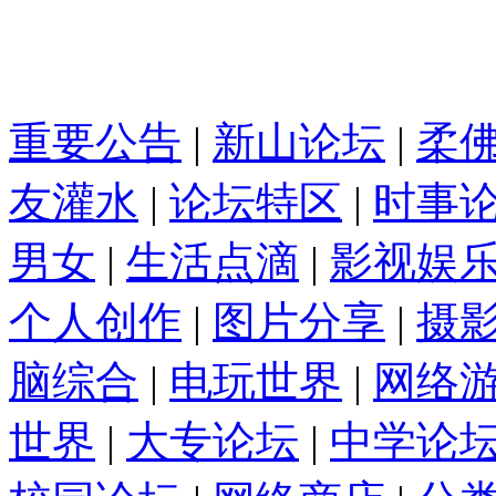
重要公告
|
新山论坛
|
柔
友灌水
|
论坛特区
|
时事
男女
|
生活点滴
|
影视娱
个人创作
|
图片分享
|
摄
脑综合
|
电玩世界
|
网络
世界
|
大专论坛
|
中学论