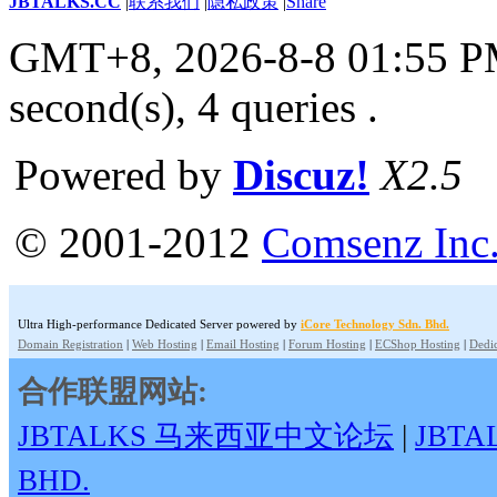
JBTALKS.CC
|
联系我们
|
隐私政策
|
Share
GMT+8, 2026-8-8 01:55 
second(s), 4 queries .
Powered by
Discuz!
X2.5
© 2001-2012
Comsenz Inc
Ultra High-performance Dedicated Server powered by
iCore Technology Sdn. Bhd.
Domain Registration
|
Web Hosting
|
Email Hosting
|
Forum Hosting
|
ECShop Hosting
|
Dedic
合作联盟网站:
JBTALKS 马来西亚中文论坛
|
JBT
BHD.