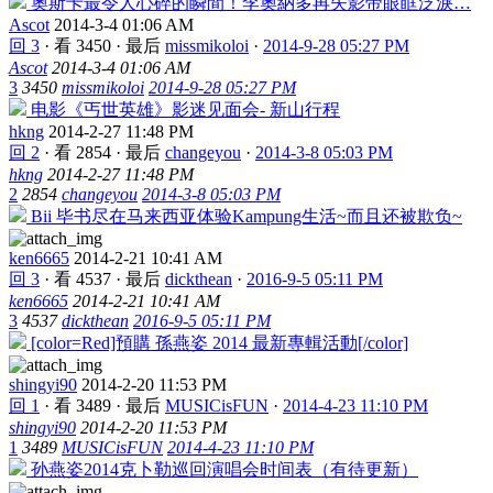
奧斯卡最令人心碎的瞬間！李奧納多再失影帝眼眶泛淚…
Ascot
2014-3-4 01:06 AM
回 3
·
看 3450
·
最后
missmikoloi
·
2014-9-28 05:27 PM
Ascot
2014-3-4 01:06 AM
3
3450
missmikoloi
2014-9-28 05:27 PM
电影《丐世英雄》影迷见面会- 新山行程
hkng
2014-2-27 11:48 PM
回 2
·
看 2854
·
最后
changeyou
·
2014-3-8 05:03 PM
hkng
2014-2-27 11:48 PM
2
2854
changeyou
2014-3-8 05:03 PM
Bii 毕书尽在马来西亚体验Kampung生活~而且还被欺负~
ken6665
2014-2-21 10:41 AM
回 3
·
看 4537
·
最后
dickthean
·
2016-9-5 05:11 PM
ken6665
2014-2-21 10:41 AM
3
4537
dickthean
2016-9-5 05:11 PM
[color=Red]預購 孫燕姿 2014 最新專輯活動[/color]
shingyi90
2014-2-20 11:53 PM
回 1
·
看 3489
·
最后
MUSICisFUN
·
2014-4-23 11:10 PM
shingyi90
2014-2-20 11:53 PM
1
3489
MUSICisFUN
2014-4-23 11:10 PM
孙燕姿2014克卜勒巡回演唱会时间表（有待更新）