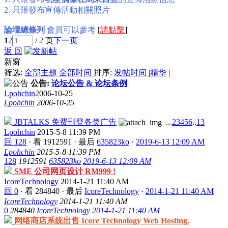
2. 只限發布宣傳活動相關照片
論壇總條列
會員可以參考
[
請點擊
]
1
2
/ 2 页
下一页
返 回
新窗
筛选:
全部主题
全部时间
排序:
发帖时间
|
精华
|
公告:
论坛公告 & 论坛条例
Lpohchin
2006-10-25
Lpohchin
2006-10-25
JBTALKS 免费刊登各类广告
...
2
3
4
5
6
..
13
Lpohchin
2015-5-8 11:39 PM
回 128
·
看 1912591
·
最后
635823ko
·
2019-6-13 12:09 AM
Lpohchin
2015-5-8 11:39 PM
128
1912591
635823ko
2019-6-13 12:09 AM
SME 公司网页设计 RM999 !
IcoreTechnology
2014-1-21 11:40 AM
回 0
·
看 284840
·
最后
IcoreTechnology
·
2014-1-21 11:40 AM
IcoreTechnology
2014-1-21 11:40 AM
0
284840
IcoreTechnology
2014-1-21 11:40 AM
网络商店系统出售 Icore Technology Web Hosting.