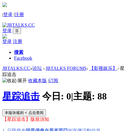
|
登录
|
注册
登录
☰
登录
注册
搜索
Facebook
JBTALKS.CC
»
论坛
›
JBTALKS FORUMS
›
【影视娱乐】
›
星
踪追击
收藏本版
|
订阅
星踪追击
今日:
0
|
主题:
88
本版块规则
< 点击查阅
【星踪追击】版規須知
1. 只限發布
明星偶像在馬來西亞
的宣傳活動信息