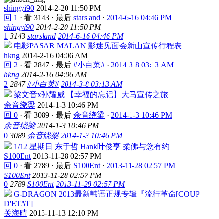
shingyi90
2014-2-20 11:50 PM
回 1
·
看 3143
·
最后
starsland
·
2014-6-16 04:46 PM
shingyi90
2014-2-20 11:50 PM
1
3143
starsland
2014-6-16 04:46 PM
电影PASAR MALAN 影迷见面会新山宣传行程表
hkng
2014-2-16 04:06 AM
回 2
·
看 2847
·
最后
#小白菜#
·
2014-3-8 03:13 AM
hkng
2014-2-16 04:06 AM
2
2847
#小白菜#
2014-3-8 03:13 AM
梁文音x孙耀威 【幸福的忘记】大马宣传之旅
余音绕梁
2014-1-3 10:46 PM
回 0
·
看 3089
·
最后
余音绕梁
·
2014-1-3 10:46 PM
余音绕梁
2014-1-3 10:46 PM
0
3089
余音绕梁
2014-1-3 10:46 PM
1/12 星期日 东于哲 Hank叶俊亨 柔佛与您有约
S100Ent
2013-11-28 02:57 PM
回 0
·
看 2789
·
最后
S100Ent
·
2013-11-28 02:57 PM
S100Ent
2013-11-28 02:57 PM
0
2789
S100Ent
2013-11-28 02:57 PM
G-DRAGON 2013最新韩语正规专辑『流行革命[COUP
D'ETAT]
关海晴
2013-11-13 12:10 PM