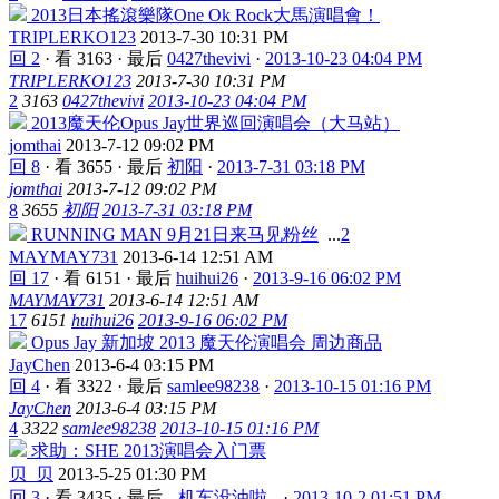
2013日本搖滾樂隊One Ok Rock大馬演唱會！
TRIPLERKO123
2013-7-30 10:31 PM
回 2
·
看 3163
·
最后
0427thevivi
·
2013-10-23 04:04 PM
TRIPLERKO123
2013-7-30 10:31 PM
2
3163
0427thevivi
2013-10-23 04:04 PM
2013魔天伦Opus Jay世界巡回演唱会（大马站）
jomthai
2013-7-12 09:02 PM
回 8
·
看 3655
·
最后
初阳
·
2013-7-31 03:18 PM
jomthai
2013-7-12 09:02 PM
8
3655
初阳
2013-7-31 03:18 PM
RUNNING MAN 9月21日来马见粉丝
...
2
MAYMAY731
2013-6-14 12:51 AM
回 17
·
看 6151
·
最后
huihui26
·
2013-9-16 06:02 PM
MAYMAY731
2013-6-14 12:51 AM
17
6151
huihui26
2013-9-16 06:02 PM
Opus Jay 新加坡 2013 魔天伦演唱会 周边商品
JayChen
2013-6-4 03:15 PM
回 4
·
看 3322
·
最后
samlee98238
·
2013-10-15 01:16 PM
JayChen
2013-6-4 03:15 PM
4
3322
samlee98238
2013-10-15 01:16 PM
求助：SHE 2013演唱会入门票
贝_贝
2013-5-25 01:30 PM
回 3
·
看 3435
·
最后
--机车没油啦--
·
2013-10-2 01:51 PM