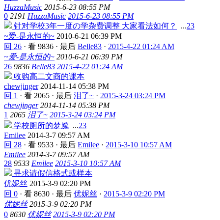
HuzzaMusic
2015-6-23 08:55 PM
0
2191
HuzzaMusic
2015-6-23 08:55 PM
针对学校3年一度の学杂费调整 大家看法如何？
...
2
3
~爱-是永恒的~
2010-6-21 06:39 PM
回 26
·
看 9836
·
最后
Belle83
·
2015-4-22 01:24 AM
~爱-是永恒的~
2010-6-21 06:39 PM
26
9836
Belle83
2015-4-22 01:24 AM
收购高二文商的课本
chewjinger
2014-11-14 05:38 PM
回 1
·
看 2065
·
最后
泪了~
·
2015-3-24 03:24 PM
chewjinger
2014-11-14 05:38 PM
1
2065
泪了~
2015-3-24 03:24 PM
学校厕所的梦魇
...
2
3
Emilee
2014-3-7 09:57 AM
回 28
·
看 9533
·
最后
Emilee
·
2015-3-10 10:57 AM
Emilee
2014-3-7 09:57 AM
28
9533
Emilee
2015-3-10 10:57 AM
寻求请假信格式或样本
优妮丝
2015-3-9 02:20 PM
回 0
·
看 8630
·
最后
优妮丝
·
2015-3-9 02:20 PM
优妮丝
2015-3-9 02:20 PM
0
8630
优妮丝
2015-3-9 02:20 PM