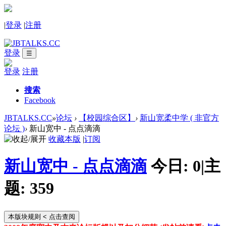
|
登录
|
注册
登录
☰
登录
注册
搜索
Facebook
JBTALKS.CC
»
论坛
›
【校园综合区】
›
新山宽柔中学 ( 非官方
论坛 )
›
新山宽中 - 点点滴滴
收藏本版
|
订阅
新山宽中 - 点点滴滴
今日:
0
|
主
题:
359
本版块规则
< 点击查阅