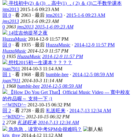
寻找初中(2) ＆(3) ，高中(1) ，( 2) ＆ (3)二手数学课本
jms2013
2015-1-6 09:23 AM
回 0
·
看 2063
·
最后
jms2013
·
2015-1-6 09:23 AM
jms2013
2015-1-6 09:23 AM
0
2063
jms2013
2015-1-6 09:23 AM
14弦吉他提琴之夜
HuzzaMusic
2014-12-9 11:57 PM
回 0
·
看 1935
·
最后
HuzzaMusic
·
2014-12-9 11:57 PM
HuzzaMusic
2014-12-9 11:57 PM
0
1935
HuzzaMusic
2014-12-9 11:57 PM
想找2015初一生课本？？？？
joan7911
2014-10-3 11:14 AM
回 1
·
看 1968
·
最后
bumble-bee
·
2014-12-5 08:59 AM
joan7911
2014-10-3 11:14 AM
1
1968
bumble-bee
2014-12-5 08:59 AM
【How Do You Get That】Official Music Video --- 寬中校友
的作品喔～ 支持一下 ;}
~^WIND^~
2012-10-15 06:32 PM
回 2
·
看 2728
·
最后
礼送旺来
·
2014-7-13 12:34 AM
~^WIND^~
2012-10-15 06:32 PM
2
2728
礼送旺来
2014-7-13 12:34 AM
急急急，读宽中考SPM会很难吗？
kris_thye
2014-4-12 11:12 AM