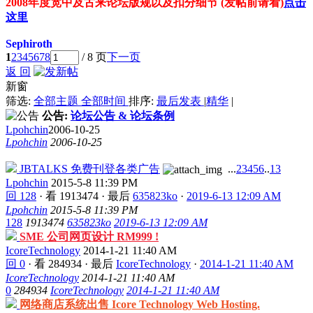
2008年度宽中及古来论坛版规以及扣分细节 (发帖前请看)
点击
这里
Sephiroth
1
2
3
4
5
6
7
8
/ 8 页
下一页
返 回
新窗
筛选:
全部主题
全部时间
排序:
最后发表
|
精华
|
公告:
论坛公告 & 论坛条例
Lpohchin
2006-10-25
Lpohchin
2006-10-25
JBTALKS 免费刊登各类广告
...
2
3
4
5
6
..
13
Lpohchin
2015-5-8 11:39 PM
回 128
·
看 1913474
·
最后
635823ko
·
2019-6-13 12:09 AM
Lpohchin
2015-5-8 11:39 PM
128
1913474
635823ko
2019-6-13 12:09 AM
SME 公司网页设计 RM999 !
IcoreTechnology
2014-1-21 11:40 AM
回 0
·
看 284934
·
最后
IcoreTechnology
·
2014-1-21 11:40 AM
IcoreTechnology
2014-1-21 11:40 AM
0
284934
IcoreTechnology
2014-1-21 11:40 AM
网络商店系统出售 Icore Technology Web Hosting.