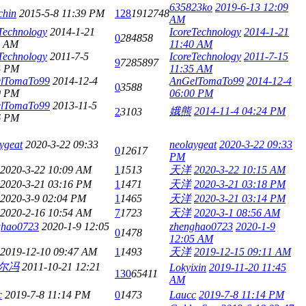
635823ko
2019-6-13 12:09
chin
2015-5-8 11:39 PM
128
1912748
AM
Technology
2014-1-21
IcoreTechnology
2014-1-21
0
284858
0 AM
11:40 AM
Technology
2011-7-5
IcoreTechnology
2011-7-15
9
7285897
4 PM
11:35 AM
lTomaTo99
2014-12-4
AnGelTomaTo99
2014-12-4
0
3588
0 PM
06:00 PM
lTomaTo99
2013-11-5
娥熊
2014-11-4 04:24 PM
2
3103
6 PM
ygeat
2020-3-22 09:33
neolaygeat
2020-3-22 09:33
0
12617
PM
2020-3-22 10:09 AM
1
1513
天洋
2020-3-22 10:15 AM
2020-3-21 03:16 PM
1
1471
天洋
2020-3-21 03:18 PM
2020-3-9 02:04 PM
1
1465
天洋
2020-3-21 03:14 PM
2020-2-16 10:54 AM
7
1723
天洋
2020-3-1 08:56 AM
ghao0723
2020-1-9 12:05
zhenghao0723
2020-1-9
0
1478
12:05 AM
2019-12-10 09:47 AM
1
1493
天洋
2019-12-15 09:11 AM
尔冯
2011-10-21 12:21
Lokyixin
2019-11-20 11:45
130
65411
AM
c
2019-7-8 11:14 PM
0
1473
Laucc
2019-7-8 11:14 PM