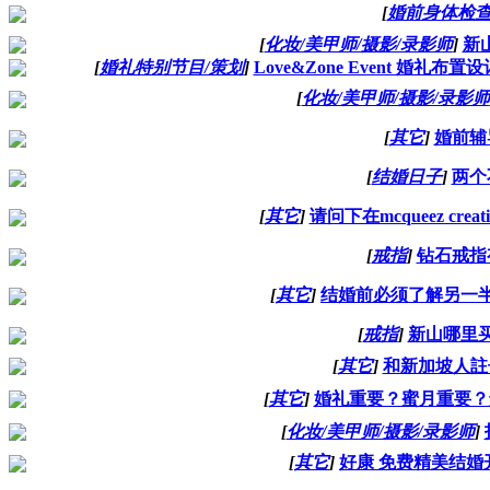
[
婚前身体检
[
化妆/美甲师/摄影/录影师
]
新山
[
婚礼特别节目/策划
]
Love&Zone Event 婚礼布置设
[
化妆/美甲师/摄影/录影师
[
其它
]
婚前辅
[
结婚日子
]
两个
[
其它
]
请问下在mcqueez cr
[
戒指
]
钻石戒指
[
其它
]
结婚前必须了解另一半
[
戒指
]
新山哪里
[
其它
]
和新加坡人註
[
其它
]
婚礼重要？蜜月重要？
[
化妆/美甲师/摄影/录影师
]
[
其它
]
好康 免费精美结婚开头 v