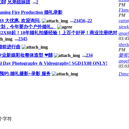
策划
]
兄弟姐妹团
...
2
PM
Flam
aming Fire Production 婚礼录影
PM
8 大优惠, 欢迎询问.
...
2
3
4
5
6
..
22
yuro
计划，今年要办个户外婚礼。
siewk
2X88起！10年婚礼拍摄经验！上百个好评！商业注册绝对
ange
03:4
...
2
3
4
5
sherl
婚前进行曲
PM
B:专业新娘彩妆整体造型 ❤囍
...
2
3
4
樂宥
ange
al Day Photography & Videography! SGD1X88 ONLY!
05:0
8 预约-婚礼摄影+录影 服务
Dime
个字符