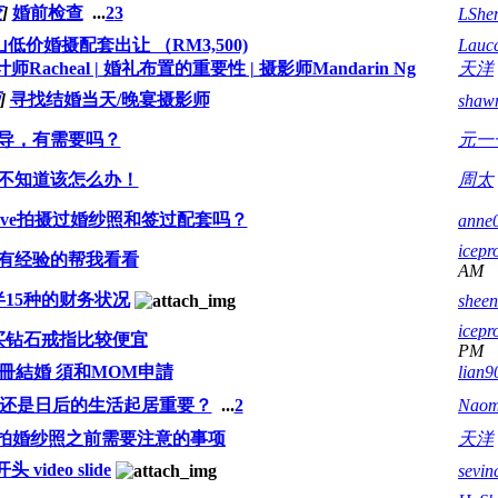
查
]
婚前检查
...
2
3
LShe
低价婚摄配套出让 （RM3,500)
Lauc
计师Racheal | 婚礼布置的重要性 | 摄影师Mandarin Ng
天洋
]
寻找结婚当天/晚宴摄影师
shaw
导，有需要吗？
元一
不知道该怎么办！
周太
eative拍摄过婚纱照和签过配套吗？
anne
icepr
有经验的帮我看看
AM
15种的财务状况
sheen
icepr
买钻石戒指比较便宜
PM
冊結婚 須和MOM申請
lian9
还是日后的生活起居重要？
...
2
Naom
拍婚纱照之前需要注意的事项
天洋
ideo slide
sevin