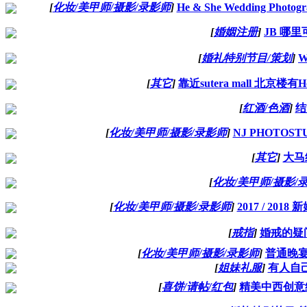
[
化妆/美甲师/摄影/录影师
]
He & She Wedding Pho
[
婚姻注册
]
JB 哪
[
婚礼特别节目/策划
]
W
[
其它
]
靠近sutera mall 北京楼
[
红酒/色酒
]
结
[
化妆/美甲师/摄影/录影师
]
NJ PHOTOS
[
其它
]
大马
[
化妆/美甲师/摄影/
[
化妆/美甲师/摄影/录影师
]
2017 / 201
[
戒指
]
婚戒的疑
[
化妆/美甲师/摄影/录影师
]
普通晚
[
姐妹礼服
]
有人自
[
喜饼/请帖/红包
]
精美中西创意