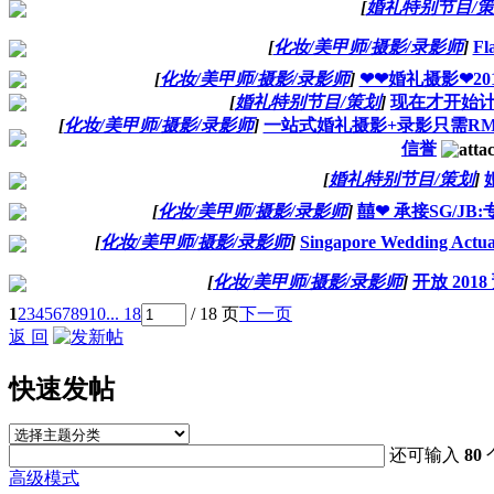
[
婚礼特别节目/
[
化妆/美甲师/摄影/录影师
]
Fl
[
化妆/美甲师/摄影/录影师
]
❤❤婚礼摄影❤201
[
婚礼特别节目/策划
]
现在才开始
[
化妆/美甲师/摄影/录影师
]
一站式婚礼摄影+录影只需RM
信誉
[
婚礼特别节目/策划
]
[
化妆/美甲师/摄影/录影师
]
囍❤ 承接SG/J
[
化妆/美甲师/摄影/录影师
]
Singapore Wedding Actu
[
化妆/美甲师/摄影/录影师
]
开放 201
1
2
3
4
5
6
7
8
9
10
... 18
/ 18 页
下一页
返 回
快速发帖
还可输入
80
高级模式