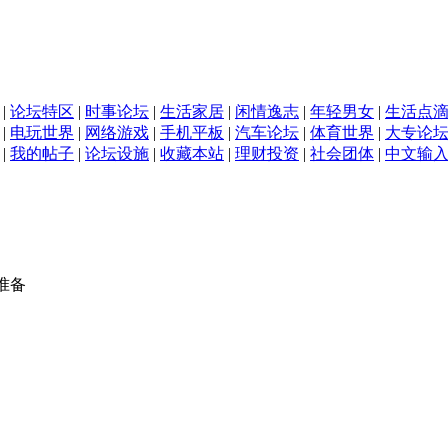
|
论坛特区
|
时事论坛
|
生活家居
|
闲情逸志
|
年轻男女
|
生活点
|
电玩世界
|
网络游戏
|
手机平板
|
汽车论坛
|
体育世界
|
大专论
|
我的帖子
|
论坛设施
|
收藏本站
|
理财投资
|
社会团体
|
中文输
准备