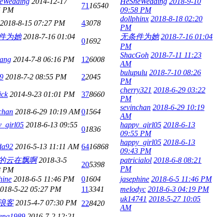
eWedding
2014-12-17
HeSheWedding
2018-9-10
71
16540
5 PM
09:58 PM
dollphinx
2018-8-18 02:20
2018-8-15 07:27 PM
4
3078
PM
件为她
2018-7-16 01:04
无条件为她
2018-7-16 01:04
0
1692
PM
ShacGoh
2018-7-11 11:23
ang
2014-7-8 06:16 PM
12
6008
AM
bulupulu
2018-7-10 08:26
9
2018-7-2 08:55 PM
2
2045
PM
cherry321
2018-6-29 03:22
ick
2014-9-23 01:01 PM
37
8660
PM
sevinchan
2018-6-29 10:19
chan
2018-6-29 10:19 AM
0
1564
AM
_girl05
2018-6-13 09:55
happy_girl05
2018-6-13
0
1836
09:55 PM
happy_girl05
2018-6-13
da92
2016-5-13 11:11 AM
64
16868
09:43 PM
的云在飘啊
2018-3-5
patricialol
2018-6-8 08:21
20
5398
PM
8 PM
hine
2018-6-5 11:46 PM
0
1604
jasephine
2018-6-5 11:46 PM
018-5-22 05:27 PM
11
3341
melodyc
2018-6-3 04:19 PM
uk14741
2018-5-27 10:05
浪客
2015-4-7 07:30 PM
22
8420
AM
heng1989
2016-7-2 12:21