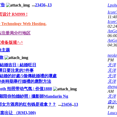
广告
...
2
3
4
5
6
..
13
Lpoh
Icore
设计 RM999 !
11:4
Icore
hnology Web Hosting.
02:2
AnGe
马注册局分行地区
06:0
AnGe
准备版规^-^
04:3
块主题
neola
旅
PM
年結婚吉日 | 結婚旺日
天洋
擇日要注意的7件事
天洋
結婚的好處/5個傳統婚禮的壞處
天洋
19肺炎時期舉行婚禮的應對方法
天洋
zhen
oth 拍照带动气氛 | 价值1888
AM
拍婚紗照 | 攝影師Mandarin Ng
天洋
森达
那女方酒席的红包钱是谁拿？？
...
2
3
4
5
6
..
13
PM
出让 （RM3,500)
Lauc