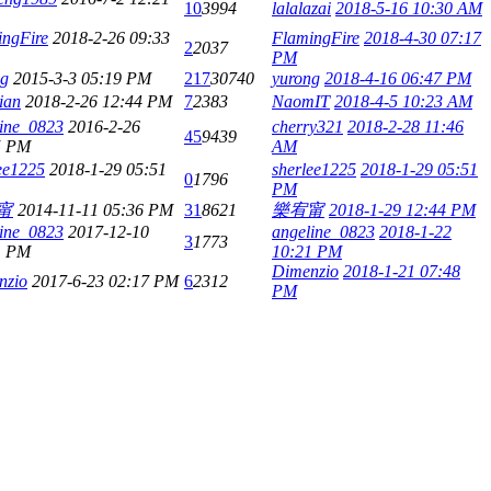
10
3994
lalalazai
2018-5-16 10:30 AM
ingFire
2018-2-26 09:33
FlamingFire
2018-4-30 07:17
2
2037
PM
ng
2015-3-3 05:19 PM
217
30740
yurong
2018-4-16 06:47 PM
ian
2018-2-26 12:44 PM
7
2383
NaomIT
2018-4-5 10:23 AM
line_0823
2016-2-26
cherry321
2018-2-28 11:46
45
9439
5 PM
AM
ee1225
2018-1-29 05:51
sherlee1225
2018-1-29 05:51
0
1796
PM
甯
2014-11-11 05:36 PM
31
8621
樂宥甯
2018-1-29 12:44 PM
line_0823
2017-12-10
angeline_0823
2018-1-22
3
1773
1 PM
10:21 PM
Dimenzio
2018-1-21 07:48
nzio
2017-6-23 02:17 PM
6
2312
PM