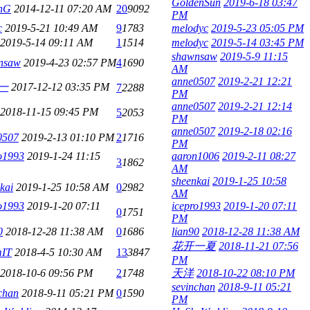
GoldenSun
2019-6-18 03:47
nG
2014-12-11 07:20 AM
20
9092
PM
c
2019-5-21 10:49 AM
9
1783
melodyc
2019-5-23 05:05 PM
2019-5-14 09:11 AM
1
1514
melodyc
2019-5-14 03:45 PM
shawnsaw
2019-5-9 11:15
nsaw
2019-4-23 02:57 PM
4
1690
AM
anne0507
2019-2-21 12:21
一
2017-12-12 03:35 PM
7
2288
PM
anne0507
2019-2-21 12:14
2018-11-15 09:45 PM
5
2053
PM
anne0507
2019-2-18 02:16
0507
2019-2-13 01:10 PM
2
1716
PM
o1993
2019-1-24 11:15
aaron1006
2019-2-11 08:27
3
1862
AM
sheenkai
2019-1-25 10:58
kai
2019-1-25 10:58 AM
0
2982
AM
o1993
2019-1-20 07:11
icepro1993
2019-1-20 07:11
0
1751
PM
0
2018-12-28 11:38 AM
0
1686
lian90
2018-12-28 11:38 AM
花开一夏
2018-11-21 07:56
IT
2018-4-5 10:30 AM
13
3847
PM
2018-10-6 09:56 PM
2
1748
天洋
2018-10-22 08:10 PM
sevinchan
2018-9-11 05:21
chan
2018-9-11 05:21 PM
0
1590
PM