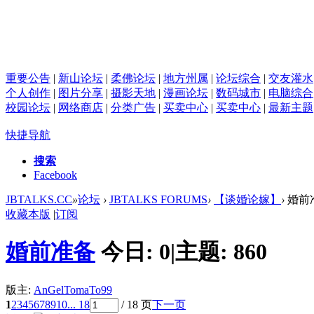
重要公告
|
新山论坛
|
柔佛论坛
|
地方州属
|
论坛综合
|
交友灌水
个人创作
|
图片分享
|
摄影天地
|
漫画论坛
|
数码城市
|
电脑综合
校园论坛
|
网络商店
|
分类广告
|
买卖中心
|
买卖中心
|
最新主题
快捷导航
搜索
Facebook
JBTALKS.CC
»
论坛
›
JBTALKS FORUMS
›
【谈婚论嫁】
›
婚前
收藏本版
|
订阅
婚前准备
今日:
0
|
主题:
860
版主:
AnGelTomaTo99
1
2
3
4
5
6
7
8
9
10
... 18
/ 18 页
下一页