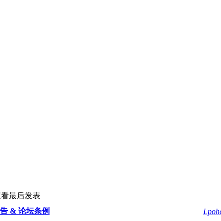
查看
最后发表
告 & 论坛条例
Lpoh