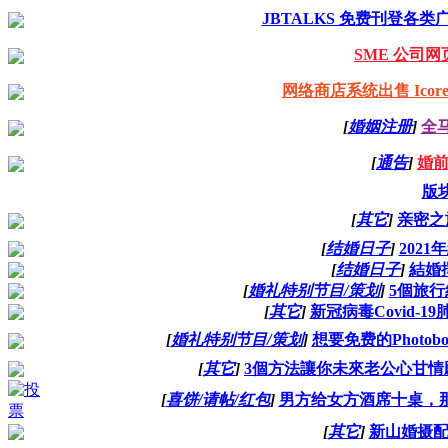
JBTALKS 免费刊登各类
SME 公司网页
网络商店系统出售 Icore Tec
[
婚姻注册
]
全
[
通告
]
婚前
版
[
其它
]
亲密之
[
结婚日子
]
2021
[
结婚日子
]
結婚
[
婚礼特别节目/策划
]
5個旅行
[
其它
]
新冠病毒Covid-
[
婚礼特别节目/策划
]
想要免费的Photobo
[
其它
]
3個方法讓你未來老公心甘情願陪你
[
喜饼/请帖/红包
]
男方给女方酒席十桌，
[
其它
]
新山婚摄配套