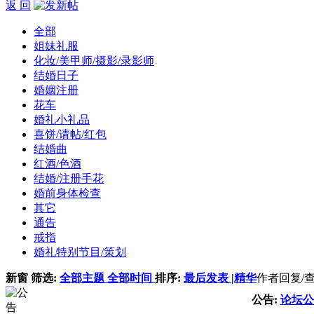
返 回
全部
姐妹礼服
化妆/美甲师/摄影/录影师
结婚日子
婚姻注册
花车
婚礼小礼品
喜饼/请帖/红包
结婚曲
红酒/色酒
结婚/注册手花
婚前身体检查
其它
通告
戒指
婚礼特别节目/策划
新窗
筛选:
全部主题
全部时间
排序:
最后发表
|
精华
作者
回复/
公告:
论坛公