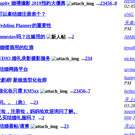
HeSh
tography 婚禮攝影 2019預約大優惠
...
2
3
4
5
6
..
8
02:4
里可以拿结婚注册表个？
x!nG
无条
edding Planner的重要性
PM
有Homestay吗？出嫁用的
...
2
AhMi
婚摆酒用的红酒
teng8
TUDIO 婚礼录影摄影服务
...
2
3
4
nickn
结婚网路平台
sevin
happy
录影师
]
新娘造型化妆师
PM
8 新娘化妆只需 RM5xx
...
2
3
4
5
6
..
7
belin
天上
问。。（急）
...
2
3
03:2
宴妆，注册妆，妈妈妆欢迎询问了解。
jasep
己买结婚礼服吗？
...
2
ljljlj
2
结婚喜帖/请柬
...
2
3
天山
teck