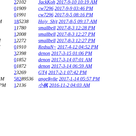
2
2102
JackKoh
2017-9-10 10:19 AM
0
1909
cw7296
2017-9-9 03:46 PM
0
1991
cw7296
2017-9-5 08:16 PM
M
18
5238
Ho|y_Sh|t
2017-8-5 09:17 AM
1
1780
smallbell
2017-8-3 12:28 PM
1
2008
smallbell
2017-8-3 12:27 PM
M
1
2272
smallbell
2017-8-3 12:27 PM
M
0
1910
RedsuN~
2017-4-12 04:52 PM
3
2398
denon
2017-3-15 01:06 PM
0
1852
denon
2017-3-14 07:01 AM
0
1872
denon
2017-3-14 06:59 AM
2
3269
GT4
2017-2-1 07:42 PM
PM
582
89536
angelkylie
2017-1-14 05:57 PM
 PM
1
2136
小枫
2016-11-2 04:03 AM