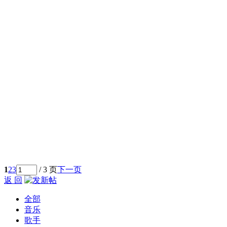
1
2
3
/ 3 页
下一页
返 回
全部
音乐
歌手