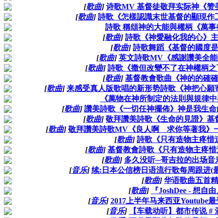
[
歌曲
]
诗歌MV 基督徒敬拜实际神《赞
[
歌曲
]
詩歌《怎樣認識末世基督的顯現作
詩歌 稱頌神的大能與權柄《萬事
[
歌曲
]
詩歌《神愛融化我的心》
[
歌曲
]
詩歌舞蹈《基督的國度
[
歌曲
]
英文詩歌MV《感謝讚美全
[
歌曲
]
詩歌《撒但改變不了在神權柄之
[
歌曲
]
基督教會歌曲《神的的確
[
歌曲
]
来感受真人版歌唱的新形势詩歌《神把心願
《萬物在神所制定的法則與規律中
[
歌曲
]
讚美詩歌《一切任神擺佈》神是我生命
[
歌曲
]
敬拜讚美詩歌《生命的見證》基
[
歌曲
]
敬拜讚美詩歌MV《良人啊 求你等著我》
[
歌曲
]
詩歌《只有造物主疼惜
[
歌曲
]
基督教會詩歌《只有造物主疼惜
[
歌曲
]
多久没听─哥吉拉的出场音乐
[
音乐
]
续:日本公信榜日语流行歌每周跟进(最
[
歌曲
]
华语歌曲五首
[
歌曲
]
『JoshDee - 想
[
音乐
]
2017上半年马来西亚Youtube
[
音乐
]
【车载动听】都市传说 #