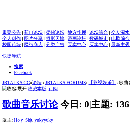
重要公告
|
新山论坛
|
柔佛论坛
|
地方州属
|
论坛综合
|
交友灌水
个人创作
|
图片分享
|
摄影天地
|
漫画论坛
|
数码城市
|
电脑综合
校园论坛
|
网络商店
|
分类广告
|
买卖中心
|
买卖中心
|
最新主题
快捷导航
搜索
Facebook
JBTALKS.CC
»
论坛
›
JBTALKS FORUMS
›
【影视娱乐】
›
歌曲
收藏本版
|
订阅
歌曲音乐讨论
今日:
0
|
主题:
136
版主:
Ho|y_Sh|t
,
yukyyuky