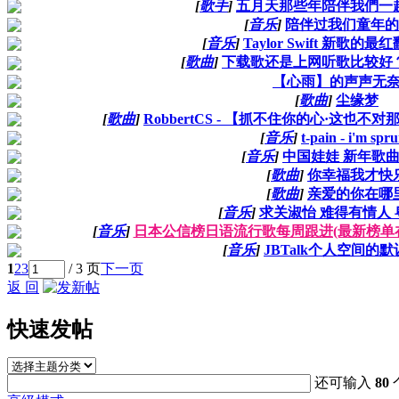
[
歌手
]
五月天那些年陪伴我們一
[
音乐
]
陪伴过我们童年的
[
音乐
]
Taylor Swift 新歌的最
[
歌曲
]
下载歌还是上网听歌比较好
【心雨】的声声无
[
歌曲
]
尘缘梦
[
歌曲
]
RobbertCS - 【抓不住你的心·这也
[
音乐
]
t-pain - i'm spr
[
音乐
]
中国娃娃 新年歌曲 
[
歌曲
]
你幸福我才快
[
歌曲
]
亲爱的你在哪
[
音乐
]
求关淑怡 难得有情人 粤
[
音乐
]
日本公信榜日语流行歌每周跟进(最新榜单在
[
音乐
]
JBTalk个人空间的
1
2
3
/ 3 页
下一页
返 回
快速发帖
还可输入
80