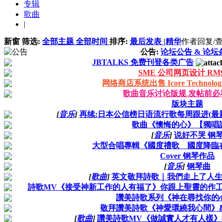
专辑
歌曲
|
新窗
筛选:
全部主题
全部时间
排序:
最后发表
|
精华
作者
回复/
公告:
论坛公告 & 论坛
JBTALKS 免费刊登各类广告
SME 公司网页设计 RM99
网络商店系统出售 Icore Technology 
歌曲音乐讨论版规 发帖前必
版块主题
[
音乐
]
再续:日本公信榜日语流行歌每周跟进(最新
歌曲《懊悔的心》【獨唱
[
音乐
]
说好不哭 钢
大型合唱專輯《國度禮歌 國度降臨
Cover 钢琴作品
[
音乐
]
钢琴曲
[
歌曲
]
英文敬拜詩歌｜我們走上了人
詩歌MV《接受神新工作的人有福了》你跟上聖靈的作
讚美詩歌系列《神在尋找你的
敬拜讚美詩歌《神愛環繞我心間》
[
歌曲
]
讚美詩歌MV《做誠實人才有人樣