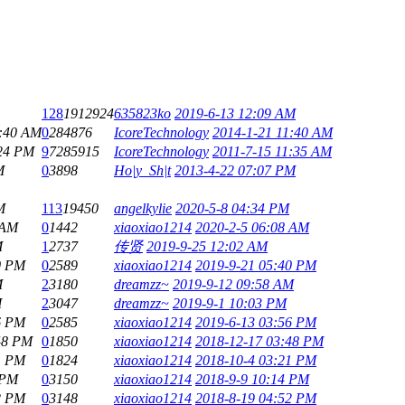
128
1912924
635823ko
2019-6-13 12:09 AM
1:40 AM
0
284876
IcoreTechnology
2014-1-21 11:40 AM
:24 PM
9
7285915
IcoreTechnology
2011-7-15 11:35 AM
M
0
3898
Ho|y_Sh|t
2013-4-22 07:07 PM
M
113
19450
angelkylie
2020-5-8 04:34 PM
 AM
0
1442
xiaoxiao1214
2020-2-5 06:08 AM
M
1
2737
传贤
2019-9-25 12:02 AM
0 PM
0
2589
xiaoxiao1214
2019-9-21 05:40 PM
M
2
3180
dreamzz~
2019-9-12 09:58 AM
M
2
3047
dreamzz~
2019-9-1 10:03 PM
6 PM
0
2585
xiaoxiao1214
2019-6-13 03:56 PM
48 PM
0
1850
xiaoxiao1214
2018-12-17 03:48 PM
1 PM
0
1824
xiaoxiao1214
2018-10-4 03:21 PM
 PM
0
3150
xiaoxiao1214
2018-9-9 10:14 PM
2 PM
0
3148
xiaoxiao1214
2018-8-19 04:52 PM