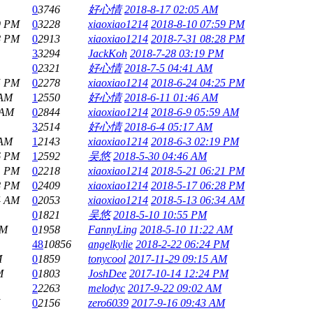
0
3746
好心情
2018-8-17 02:05 AM
9 PM
0
3228
xiaoxiao1214
2018-8-10 07:59 PM
8 PM
0
2913
xiaoxiao1214
2018-7-31 08:28 PM
3
3294
JackKoh
2018-7-28 03:19 PM
0
2321
好心情
2018-7-5 04:41 AM
5 PM
0
2278
xiaoxiao1214
2018-6-24 04:25 PM
 AM
1
2550
好心情
2018-6-11 01:46 AM
 AM
0
2844
xiaoxiao1214
2018-6-9 05:59 AM
3
2514
好心情
2018-6-4 05:17 AM
 AM
1
2143
xiaoxiao1214
2018-6-3 02:19 PM
6 PM
1
2592
吴悠
2018-5-30 04:46 AM
1 PM
0
2218
xiaoxiao1214
2018-5-21 06:21 PM
8 PM
0
2409
xiaoxiao1214
2018-5-17 06:28 PM
4 AM
0
2053
xiaoxiao1214
2018-5-13 06:34 AM
0
1821
吴悠
2018-5-10 10:55 PM
AM
0
1958
FannyLing
2018-5-10 11:22 AM
48
10856
angelkylie
2018-2-22 06:24 PM
M
0
1859
tonycool
2017-11-29 09:15 AM
M
0
1803
JoshDee
2017-10-14 12:24 PM
2
2263
melodyc
2017-9-22 09:02 AM
0
2156
zero6039
2017-9-16 09:43 AM