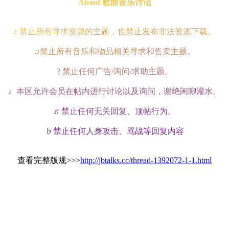
A
b
o
u
t
歌
曲
音
乐
讨
论
♪
禁
止
所
有
寻
求
资
源
的
主
题
，
也
禁
止
发
布
非
法
资
源
下
载
。
♫
禁
止
所
有
音
乐
和
物
品
相
关
寻
求
和
售
卖
主
题
。
?
禁
止
任
何
广
告
/
询
问
/
求
助
主
题
。
♩
本
区
允
许
会
员
在
帖
内
进
行
讨
论
以
及
询
问
，
谢
绝
闲
聊
灌
水
。
♬
禁
止
任
何
无
关
回
复
、
顶
帖
行
为
。
♭
禁
止
任
何
人
身
攻
击
、
骂
战
等
回
复
内
容
查看完整版规>>>
http://jbtalks.cc/thread-1392072-1-1.html