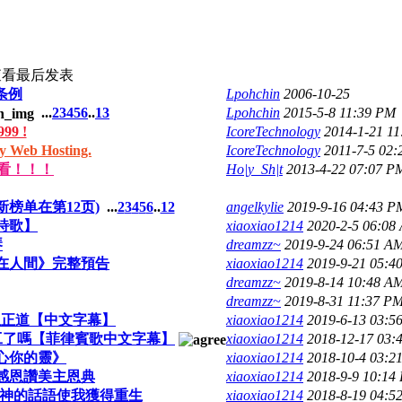
查看
最后发表
条例
Lpohchin
2006-10-25
...
2
3
4
5
6
..
13
Lpohchin
2015-5-8 11:39 PM
9 !
IcoreTechnology
2014-1-21 1
Web Hosting.
IcoreTechnology
2011-7-5 02
看！！！
Ho|y_Sh|t
2013-4-22 07:07 P
榜单在第12页)
...
2
3
4
5
6
..
12
angelkylie
2019-9-16 04:43 P
詩歌】
xiaoxiao1214
2020-2-5 06:08
琴
dreamzz~
2019-9-24 06:51 A
在人間》完整預告
xiaoxiao1214
2019-9-21 05:4
dreamzz~
2019-8-14 10:48 A
dreamzz~
2019-8-31 11:37 P
生正道【中文字幕】
xiaoxiao1214
2019-6-13 03:5
工了嗎【菲律賓歌中文字幕】
xiaoxiao1214
2018-12-17 03:
心你的靈》
xiaoxiao1214
2018-10-4 03:2
感恩讚美主恩典
xiaoxiao1214
2018-9-9 10:14
》神的話語使我獲得重生
xiaoxiao1214
2018-8-19 04:5