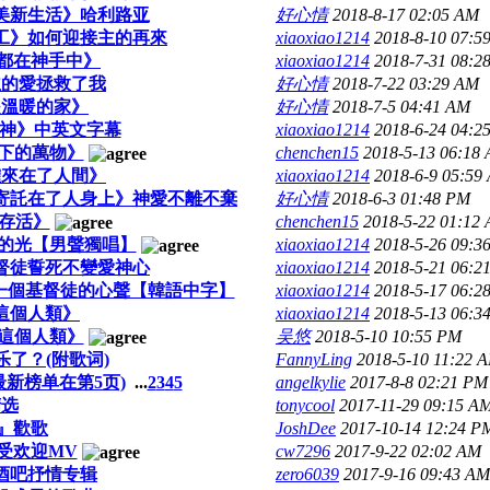
美新生活》哈利路亚
好心情
2018-8-17 02:05 AM
工》如何迎接主的再來
xiaoxiao1214
2018-8-10 07:5
都在神手中》
xiaoxiao1214
2018-7-31 08:2
主的愛拯救了我
好心情
2018-7-22 03:29 AM
是溫暖的家》
好心情
2018-7-5 04:41 AM
能神》中英文字幕
xiaoxiao1214
2018-6-24 04:2
下的萬物》
chenchen15
2018-5-13 06:18
確來在了人間》
xiaoxiao1214
2018-6-9 05:59
寄託在了人身上》神愛不離不棄
好心情
2018-6-3 01:48 PM
存活》
chenchen15
2018-5-22 01:12
的光【男聲獨唱】
xiaoxiao1214
2018-5-26 09:3
督徒誓死不變愛神心
xiaoxiao1214
2018-5-21 06:2
一個基督徒的心聲【韓語中字】
xiaoxiao1214
2018-5-17 06:2
這個人類》
xiaoxiao1214
2018-5-13 06:3
這個人類》
吴悠
2018-5-10 10:55 PM
了？(附歌词)
FannyLing
2018-5-10 11:22 
新榜单在第5页)
...
2
3
4
5
angelkylie
2017-8-8 02:21 PM
精选
tonycool
2017-11-29 09:15 A
自由』歡歌
JoshDee
2017-10-14 12:24 P
最受欢迎MV
cw7296
2017-9-22 02:02 AM
 酒吧抒情专辑
zero6039
2017-9-16 09:43 AM