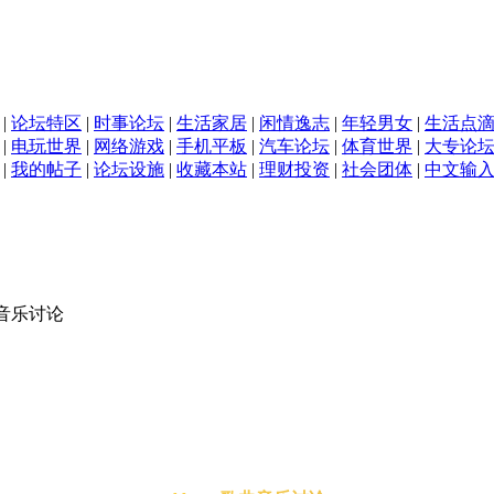
|
论坛特区
|
时事论坛
|
生活家居
|
闲情逸志
|
年轻男女
|
生活点
|
电玩世界
|
网络游戏
|
手机平板
|
汽车论坛
|
体育世界
|
大专论
|
我的帖子
|
论坛设施
|
收藏本站
|
理财投资
|
社会团体
|
中文输
音乐讨论