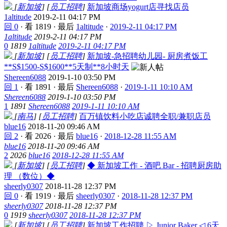
[
新加坡
]
[
员工招聘
]
新加坡商场yogurt店寻找店员
1altitude
2019-2-11 04:17 PM
回 0
·
看 1819
·
最后
1altitude
·
2019-2-11 04:17 PM
1altitude
2019-2-11 04:17 PM
0
1819
1altitude
2019-2-11 04:17 PM
[
新加坡
]
[
员工招聘
]
新加坡-急招聘幼儿园- 厨房煮饭工
**S$1500-S$1600**5天制**8小时天
Shereen6088
2019-1-10 03:50 PM
回 1
·
看 1891
·
最后
Shereen6088
·
2019-1-11 10:10 AM
Shereen6088
2019-1-10 03:50 PM
1
1891
Shereen6088
2019-1-11 10:10 AM
[
南马
]
[
员工招聘
]
百万镇饮料小吃店诚聘全职/兼职店员
blue16
2018-11-20 09:46 AM
回 2
·
看 2026
·
最后
blue16
·
2018-12-28 11:55 AM
blue16
2018-11-20 09:46 AM
2
2026
blue16
2018-12-28 11:55 AM
[
新加坡
]
[
员工招聘
]
◆ 新加坡工作 - 酒吧 Bar - 招聘厨房助
理 （数位）◆
sheerly0307
2018-11-28 12:37 PM
回 0
·
看 1919
·
最后
sheerly0307
·
2018-11-28 12:37 PM
sheerly0307
2018-11-28 12:37 PM
0
1919
sheerly0307
2018-11-28 12:37 PM
[
新加坡
]
[
员工招聘
]
新加坡工作招聘 ▷ Junior Baker ◁ 6天