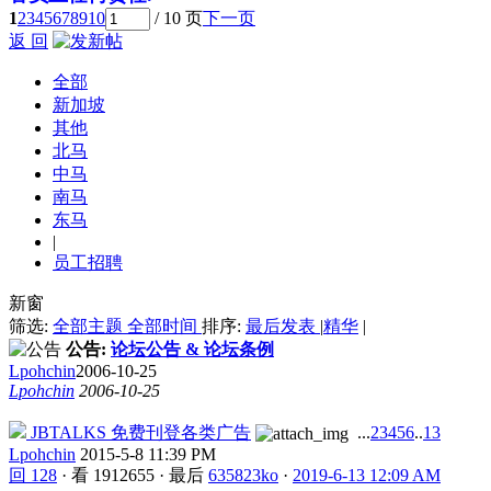
1
2
3
4
5
6
7
8
9
10
/ 10 页
下一页
返 回
全部
新加坡
其他
北马
中马
南马
东马
|
员工招聘
新窗
筛选:
全部主题
全部时间
排序:
最后发表
|
精华
|
公告:
论坛公告 & 论坛条例
Lpohchin
2006-10-25
Lpohchin
2006-10-25
JBTALKS 免费刊登各类广告
...
2
3
4
5
6
..
13
Lpohchin
2015-5-8 11:39 PM
回 128
·
看 1912655
·
最后
635823ko
·
2019-6-13 12:09 AM