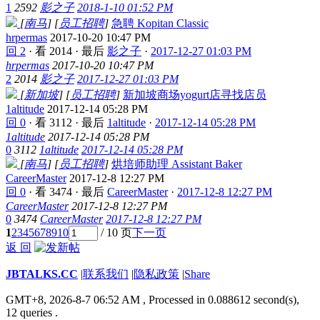
1
2592
影之子
2018-1-10 01:52 PM
[
南马
]
[
员工招聘
]
急聘 Kopitan Classic
hrpermas
2017-10-20 10:47 PM
回 2
·
看 2014
·
最后
影之子
·
2017-12-27 01:03 PM
hrpermas
2017-10-20 10:47 PM
2
2014
影之子
2017-12-27 01:03 PM
[
新加坡
]
[
员工招聘
]
新加坡商场yogurt店寻找店员
1altitude
2017-12-14 05:28 PM
回 0
·
看 3112
·
最后
1altitude
·
2017-12-14 05:28 PM
1altitude
2017-12-14 05:28 PM
0
3112
1altitude
2017-12-14 05:28 PM
[
南马
]
[
员工招聘
]
烘培师助理 Assistant Baker
CareerMaster
2017-12-8 12:27 PM
回 0
·
看 3474
·
最后
CareerMaster
·
2017-12-8 12:27 PM
CareerMaster
2017-12-8 12:27 PM
0
3474
CareerMaster
2017-12-8 12:27 PM
1
2
3
4
5
6
7
8
9
10
/ 10 页
下一页
返 回
JBTALKS.CC
|
联系我们
|
隐私政策
|
Share
GMT+8, 2026-8-7 06:52 AM
, Processed in 0.088612 second(s),
12 queries .