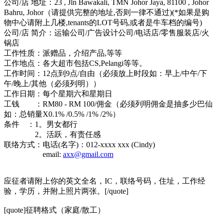
公司/店 地址：23 , Jln Bawakali, TMN Johor Jaya, 81100 , Johor
Bahru, Johor（请提供完整的地址,否则一律不通过)(*如果是购
物中心请附上几楼,tenants的LOT号码,或者是牛车档的编号)
公司/店 简介：运输公司/广告设计公司/电话店/零售服装店/火
锅店
工作性质：派赠品，介绍产品,等等
工作地点：各大超市包括CS,Pelangi等等。
工作时间：12点到9点/自由（必须放上时段如：早上/中午/下
午/晚上/其他（必须列明））
工作日期：每个星期六和星期日
工钱 ：RM80 - RM 100/佣金（必须列明佣金是抽多少巴仙
如：总销量X0.1% /0.5% /1% /2%）
条件 ：1。男女都行
2。活跃，有责任感
联络方式：电话(名字)：012-xxxx xxx (Cindy)
email:
axx@gmail.com
应征者请附上你的英文全名，IC，联络号码，住址，工作经
验，学历，并附上照片两张。[/quote]
[quote]征聘格式（家庭/散工）