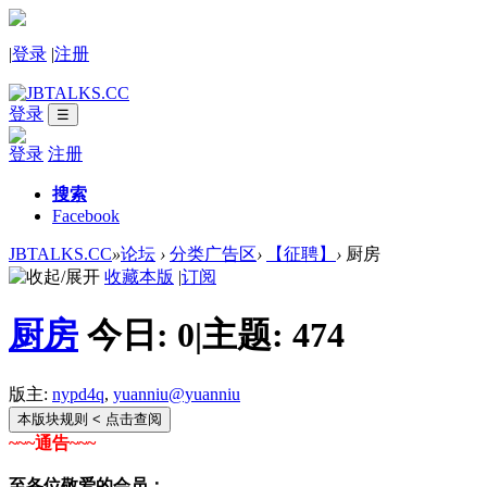
|
登录
|
注册
登录
☰
登录
注册
搜索
Facebook
JBTALKS.CC
»
论坛
›
分类广告区
›
【征聘】
›
厨房
收藏本版
|
订阅
厨房
今日:
0
|
主题:
474
版主:
nypd4q
,
yuanniu@yuanniu
本版块规则
< 点击查阅
~~~通告~~~
至各位敬爱的会员：