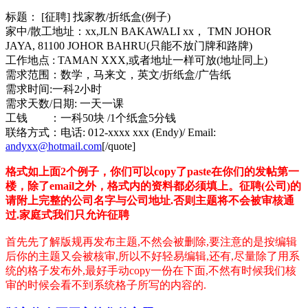
标题： [征聘] 找家教/折纸盒(例子)
家中/散工地址：xx,JLN BAKAWALI xx， TMN JOHOR
JAYA, 81100 JOHOR BAHRU(只能不放门牌和路牌)
工作地点 : TAMAN XXX,或者地址一样可放(地址同上)
需求范围：数学，马来文，英文/折纸盒/广告纸
需求时间:一科2小时
需求天数/日期: 一天一课
工钱 ：一科50块 /1个纸盒5分钱
联络方式：电话: 012-xxxx xxx (Endy)/ Email:
andyxx@hotmail.com
[/quote]
格式如上面2个例子，你们可以copy了paste在你们的发帖第一
楼，除了email之外，格式内的资料都必须填上。征聘(公司)的
请附上完整的公司名字与公司地址.否则主题将不会被审核通
过.家庭式我们只允许征聘
首先先了解版规再发布主题,不然会被删除,要注意的是按编辑
后你的主题又会被核审,所以不好轻易编辑,还有,尽量除了用系
统的格子发布外,最好手动copy一份在下面,不然有时候我们核
审的时候会看不到系统格子所写的内容的.