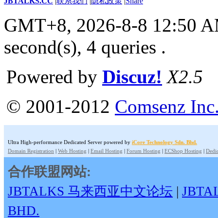
JBTALKS.CC
|
联系我们
|
隐私政策
|
Share
GMT+8, 2026-8-8 12:50 
second(s), 4 queries .
Powered by
Discuz!
X2.5
© 2001-2012
Comsenz Inc
Ultra High-performance Dedicated Server powered by
iCore Technology Sdn. Bhd.
Domain Registration
|
Web Hosting
|
Email Hosting
|
Forum Hosting
|
ECShop Hosting
|
Dedic
合作联盟网站:
JBTALKS 马来西亚中文论坛
|
JBT
BHD.