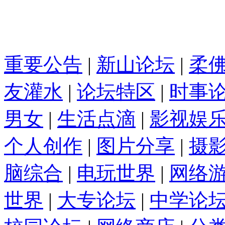
重要公告
|
新山论坛
|
柔
友灌水
|
论坛特区
|
时事
男女
|
生活点滴
|
影视娱
个人创作
|
图片分享
|
摄
脑综合
|
电玩世界
|
网络
世界
|
大专论坛
|
中学论