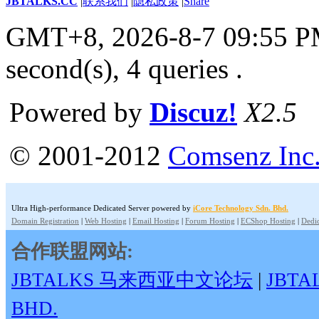
JBTALKS.CC
|
联系我们
|
隐私政策
|
Share
GMT+8, 2026-8-7 09:55 
second(s), 4 queries .
Powered by
Discuz!
X2.5
© 2001-2012
Comsenz Inc
Ultra High-performance Dedicated Server powered by
iCore Technology Sdn. Bhd.
Domain Registration
|
Web Hosting
|
Email Hosting
|
Forum Hosting
|
ECShop Hosting
|
Dedic
合作联盟网站:
JBTALKS 马来西亚中文论坛
|
JBT
BHD.