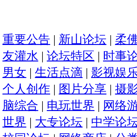
重要公告
|
新山论坛
|
柔
友灌水
|
论坛特区
|
时事
男女
|
生活点滴
|
影视娱
个人创作
|
图片分享
|
摄
脑综合
|
电玩世界
|
网络
世界
|
大专论坛
|
中学论