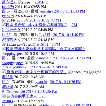
第六樓）
...
2
3
4
5
6
..
7
juneli79
2011-10-4 03:55 PM
回 67
·
看 25140
·
最后
yuanshi
·
2017-8-10 11:43 PM
juneli79
2011-10-4 03:55 PM
67
25140
yuanshi
2017-8-10 11:43 PM
會希望malaysia有藝術咖啡館嗎?
...
2
3
4
叫我敗金女
2012-8-22 04:48 PM
回 38
·
看 13528
·
最后
Lly315
·
2017-8-10 11:40 PM
叫我敗金女
2012-8-22 04:48 PM
38
13528
Lly315
2017-8-10 11:40 PM
请问大家会欣赏中国画吗 ? 会买来收藏吗 ?
shoppingspree
2015-5-9 10:46 PM
回 7
·
看 3198
·
最后
joanne007123
·
2017-8-10 11:40 PM
shoppingspree
2015-5-9 10:46 PM
7
3198
joanne007123
2017-8-10 11:40 PM
旗袍於我，永遠是一種無言的誘惑～
老頑童
2017-2-2 10:45 AM
回 9
·
看 4630
·
最后
yuanshi
·
2017-8-10 11:36 PM
老頑童
2017-2-2 10:45 AM
9
4630
yuanshi
2017-8-10 11:36 PM
超厉害的手工达人
...
2
3
Ju5tm3
2012-9-4 12:27 AM
回 24
·
看 9634
·
最后
lwkbthereforu
·
2017-6-7 08:37 PM