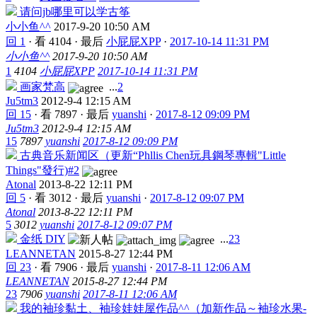
请问jb哪里可以学古筝
小小鱼^^
2017-9-20 10:50 AM
回 1
·
看 4104
·
最后
小屁屁XPP
·
2017-10-14 11:31 PM
小小鱼^^
2017-9-20 10:50 AM
1
4104
小屁屁XPP
2017-10-14 11:31 PM
画家梵高
...
2
Ju5tm3
2012-9-4 12:15 AM
回 15
·
看 7897
·
最后
yuanshi
·
2017-8-12 09:09 PM
Ju5tm3
2012-9-4 12:15 AM
15
7897
yuanshi
2017-8-12 09:09 PM
古典音乐新闻区（更新“Phllis Chen玩具鋼琴專輯"Little
Things"發行)#2
Atonal
2013-8-22 12:11 PM
回 5
·
看 3012
·
最后
yuanshi
·
2017-8-12 09:07 PM
Atonal
2013-8-22 12:11 PM
5
3012
yuanshi
2017-8-12 09:07 PM
金纸 DIY
...
2
3
LEANNETAN
2015-8-27 12:44 PM
回 23
·
看 7906
·
最后
yuanshi
·
2017-8-11 12:06 AM
LEANNETAN
2015-8-27 12:44 PM
23
7906
yuanshi
2017-8-11 12:06 AM
我的袖珍黏土、袖珍娃娃屋作品^^（加新作品～袖珍水果-