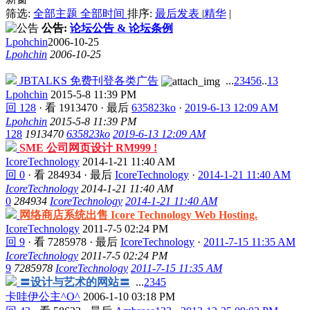
筛选:
全部主题
全部时间
排序:
最后发表
|
精华
|
公告:
论坛公告 & 论坛条例
Lpohchin
2006-10-25
Lpohchin
2006-10-25
JBTALKS 免费刊登各类广告
...
2
3
4
5
6
..
13
Lpohchin
2015-5-8 11:39 PM
回 128
·
看 1913470
·
最后
635823ko
·
2019-6-13 12:09 AM
Lpohchin
2015-5-8 11:39 PM
128
1913470
635823ko
2019-6-13 12:09 AM
SME 公司网页设计 RM999 !
IcoreTechnology
2014-1-21 11:40 AM
回 0
·
看 284934
·
最后
IcoreTechnology
·
2014-1-21 11:40 AM
IcoreTechnology
2014-1-21 11:40 AM
0
284934
IcoreTechnology
2014-1-21 11:40 AM
网络商店系统出售 Icore Technology Web Hosting.
IcoreTechnology
2011-7-5 02:24 PM
回 9
·
看 7285978
·
最后
IcoreTechnology
·
2011-7-15 11:35 AM
IcoreTechnology
2011-7-5 02:24 PM
9
7285978
IcoreTechnology
2011-7-15 11:35 AM
〓设计与艺术的网站〓
...
2
3
4
5
卡哇伊公主^O^
2006-1-10 03:18 PM