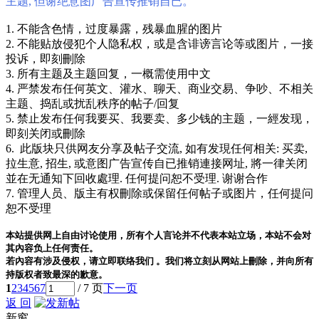
主题, 但谢绝意图广告宣传推销自已。
1. 不能含色情，过度暴露，残暴血腥的图片
2. 不能贴放侵犯个人隐私权，或是含诽谤言论等或图片，一接
投诉，即刻刪除
3. 所有主题及主题回复，一概需使用中文
4. 严禁发布任何英文、灌水、聊天、商业交易、争吵、不相关
主题、捣乱或扰乱秩序的帖子/回复
5. 禁止发布任何我要买、我要卖、多少钱的主题，一經发现，
即刻关闭或刪除
6. 此版块只供网友分享及帖子交流, 如有发現任何相关: 买卖,
拉生意, 招生, 或意图广告宣传自已推销連接网址, 將一律关闭
並在无通知下回收處理. 任何提问恕不受理. 谢谢合作
7. 管理人员、版主有权刪除或保留任何帖子或图片，任何提问
恕不受理
本站提供网上自由讨论使用，所有个人言论并不代表本站立场，本站不会对
其內容负上任何责任。
若內容有涉及侵权，请立即联络我们 。我们将立刻从网站上刪除，并向所有
持版权者致最深的歉意。
1
2
3
4
5
6
7
/ 7 页
下一页
返 回
新窗