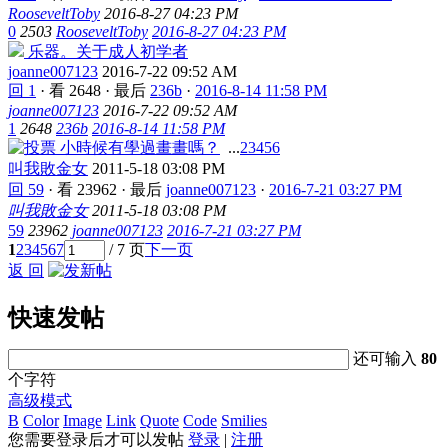
RooseveltToby
2016-8-27 04:23 PM
0
2503
RooseveltToby
2016-8-27 04:23 PM
乐器。关于成人初学者
joanne007123
2016-7-22 09:52 AM
回 1
·
看 2648
·
最后
236b
·
2016-8-14 11:58 PM
joanne007123
2016-7-22 09:52 AM
1
2648
236b
2016-8-14 11:58 PM
小時候有學過畫畫嗎？
...
2
3
4
5
6
叫我敗金女
2011-5-18 03:08 PM
回 59
·
看 23962
·
最后
joanne007123
·
2016-7-21 03:27 PM
叫我敗金女
2011-5-18 03:08 PM
59
23962
joanne007123
2016-7-21 03:27 PM
1
2
3
4
5
6
7
/ 7 页
下一页
返 回
快速发帖
还可输入
80
个字符
高级模式
B
Color
Image
Link
Quote
Code
Smilies
您需要登录后才可以发帖
登录
|
注册