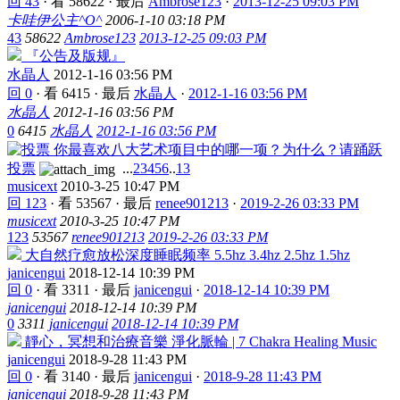
回 43
·
看 58622
·
最后
Ambrose123
·
2013-12-25 09:03 PM
卡哇伊公主^O^
2006-1-10 03:18 PM
43
58622
Ambrose123
2013-12-25 09:03 PM
『公告及版规』
水晶人
2012-1-16 03:56 PM
回 0
·
看 6415
·
最后
水晶人
·
2012-1-16 03:56 PM
水晶人
2012-1-16 03:56 PM
0
6415
水晶人
2012-1-16 03:56 PM
你最喜欢八大艺术项目中的哪一项？为什么？请踊跃
投票
...
2
3
4
5
6
..
13
musicext
2010-3-25 10:47 PM
回 123
·
看 53567
·
最后
renee901213
·
2019-2-26 03:33 PM
musicext
2010-3-25 10:47 PM
123
53567
renee901213
2019-2-26 03:33 PM
大自然疗愈放松深度睡眠频率 5.5hz 3.4hz 2.5hz 1.5hz
janicengui
2018-12-14 10:39 PM
回 0
·
看 3311
·
最后
janicengui
·
2018-12-14 10:39 PM
janicengui
2018-12-14 10:39 PM
0
3311
janicengui
2018-12-14 10:39 PM
靜心，冥想和治療音樂 淨化脈輪 | 7 Chakra Healing Music
janicengui
2018-9-28 11:43 PM
回 0
·
看 3140
·
最后
janicengui
·
2018-9-28 11:43 PM
janicengui
2018-9-28 11:43 PM