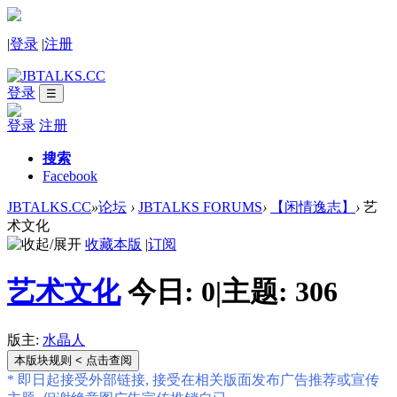
|
登录
|
注册
登录
☰
登录
注册
搜索
Facebook
JBTALKS.CC
»
论坛
›
JBTALKS FORUMS
›
【闲情逸志】
›
艺
术文化
收藏本版
|
订阅
艺术文化
今日:
0
|
主题:
306
版主:
水晶人
本版块规则
< 点击查阅
* 即日起接受外部链接, 接受在相关版面发布广告推荐或宣传