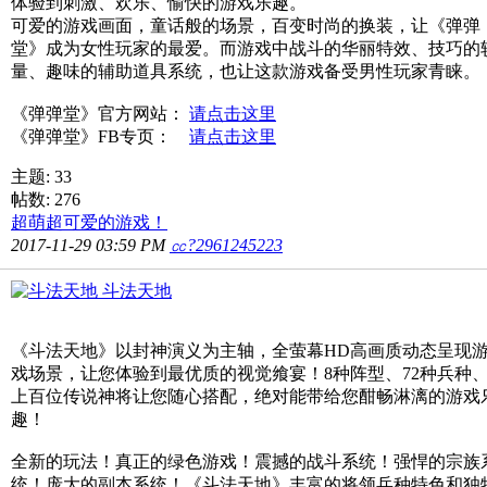
体验到刺激、欢乐、愉快的游戏乐趣。
可爱的游戏画面，童话般的场景，百变时尚的换装，让《弹弹
堂》成为女性玩家的最爱。而游戏中战斗的华丽特效、技巧的
量、趣味的辅助道具系统，也让这款游戏备受男性玩家青睐。
《弹弹堂》官方网站：
请点击这里
《弹弹堂》FB专页：
请点击这里
主题: 33
帖数: 276
超萌超可爱的游戏！
2017-11-29 03:59 PM
㏄?2961245223
斗法天地
《斗法天地》以封神演义为主轴，全萤幕HD高画质动态呈现
戏场景，让您体验到最优质的视觉飨宴！8种阵型、72种兵种
上百位传说神将让您随心搭配，绝对能带给您酣畅淋漓的游戏
趣！
全新的玩法！真正的绿色游戏！震撼的战斗系统！强悍的宗族
统！庞大的副本系统！《斗法天地》丰富的将领兵种特色和独