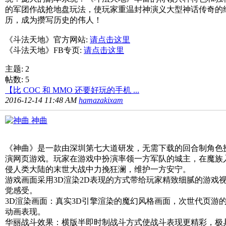
的军团作战抢地盘玩法，使玩家重温封神演义大型神话传奇的
历，成为攒写历史的伟人！
《斗法天地》官方网站:
请点击这里
《斗法天地》FB专页:
请点击这里
主题: 2
帖数: 5
【比 COC 和 MMO 还要好玩的手机 ...
2016-12-14 11:48 AM
hamazakixam
神曲
《神曲》是一款由深圳第七大道研发，无需下载的回合制角色
演网页游戏。玩家在游戏中扮演率领一方军队的城主，在魔族
侵人类大陆的末世大战中力挽狂澜，维护一方安宁。
游戏画面采用3D渲染2D表现的方式带给玩家精致细腻的游戏
觉感受。
3D渲染画面：真实3D引擎渲染的魔幻风格画面，次世代页游
动画表现。
华丽战斗效果：横版半即时制战斗方式使战斗表现更精彩，极