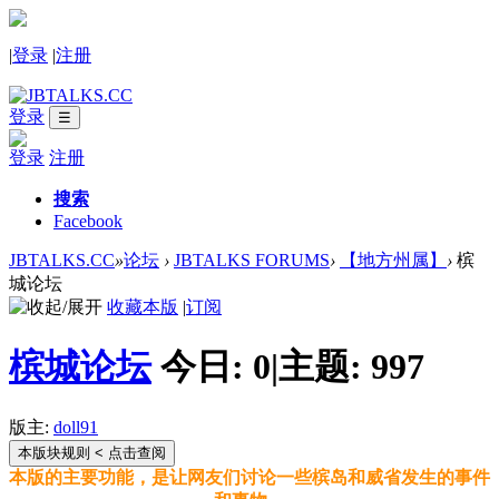
|
登录
|
注册
登录
☰
登录
注册
搜索
Facebook
JBTALKS.CC
»
论坛
›
JBTALKS FORUMS
›
【地方州属】
›
槟
城论坛
收藏本版
|
订阅
槟城论坛
今日:
0
|
主题:
997
版主:
doll91
本版块规则
< 点击查阅
本版的主要功能，是让网友们讨论一些槟岛和威省发生的事件