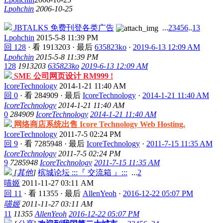
Lpohchin
2006-10-25
JBTALKS 免费刊登各类广告
...
2
3
4
5
6
..
13
Lpohchin
2015-5-8 11:39 PM
回 128
·
看 1913203
·
最后
635823ko
·
2019-6-13 12:09 AM
Lpohchin
2015-5-8 11:39 PM
128
1913203
635823ko
2019-6-13 12:09 AM
SME 公司网页设计 RM999 !
IcoreTechnology
2014-1-21 11:40 AM
回 0
·
看 284909
·
最后
IcoreTechnology
·
2014-1-21 11:40 AM
IcoreTechnology
2014-1-21 11:40 AM
0
284909
IcoreTechnology
2014-1-21 11:40 AM
网络商店系统出售 Icore Technology Web Hosting.
IcoreTechnology
2011-7-5 02:24 PM
回 9
·
看 7285948
·
最后
IcoreTechnology
·
2011-7-15 11:35 AM
IcoreTechnology
2011-7-5 02:24 PM
9
7285948
IcoreTechnology
2011-7-15 11:35 AM
[
其他
]
槟城论坛 :::『 交流箱 』:::
...
2
喵姬
2011-11-27 03:11 AM
回 11
·
看 11355
·
最后
AllenYeoh
·
2016-12-22 05:07 PM
喵姬
2011-11-27 03:11 AM
11
11355
AllenYeoh
2016-12-22 05:07 PM