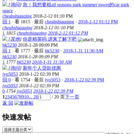
[
询问
]
急！我想要租all seasons park summer tower的car park
space
cheahshiauqing
2018-2-12 01:10 PM
回 1
·
看 1815
·
最后
cheahshiauqing
·
2018-2-12 01:12 PM
cheahshiauqing
2018-2-12 01:10 PM
1
1815
cheahshiauqing
2018-2-12 01:12 PM
[
其他
]
你是精英吗 进来了解下吧
bk5230
2018-1-28 09:09 PM
回 1
·
看 1777
·
最后
bk5230
·
2018-1-31 11:30 AM
bk5230
2018-1-28 09:09 PM
1
1777
bk5230
2018-1-31 11:30 AM
[
询问
]
新年个人贷款优惠
jyo5053
2018-1-22 02:39 PM
回 0
·
看 1754
·
最后
jyo5053
·
2018-1-22 02:39 PM
jyo5053
2018-1-22 02:39 PM
0
1754
jyo5053
2018-1-22 02:39 PM
1
2
3
4
5
6
7
8
9
10
... 20
/ 20 页
下一页
返 回
快速发帖