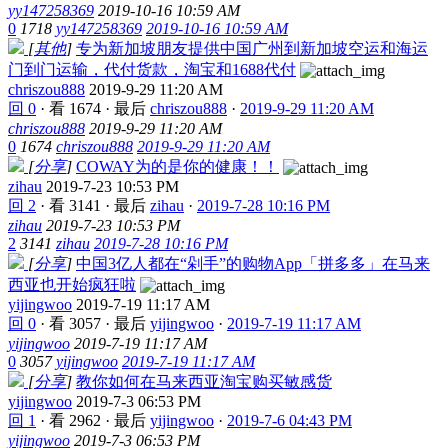
yy147258369
2019-10-16 10:59 AM
0
1718
yy147258369
2019-10-16 10:59 AM
[
其他
]
专为新加坡朋友提供中国广州到新加坡空运和海运
门到门运输，代付货款，淘宝和1688代付
chriszou888
2019-9-29 11:20 AM
回 0
·
看 1674
·
最后
chriszou888
·
2019-9-29 11:20 AM
chriszou888
2019-9-29 11:20 AM
0
1674
chriszou888
2019-9-29 11:20 AM
[
分享
]
COWAY为的是你的健康！！
zihau
2019-7-23 10:53 PM
回 2
·
看 3141
·
最后
zihau
·
2019-7-28 10:16 PM
zihau
2019-7-23 10:53 PM
2
3141
zihau
2019-7-28 10:16 PM
[
分享
]
中国3亿人都在“剁手”的购物App「拼多多」在马来
西亚也开始疯狂啦
yijingwoo
2019-7-19 11:17 AM
回 0
·
看 3057
·
最后
yijingwoo
·
2019-7-19 11:17 AM
yijingwoo
2019-7-19 11:17 AM
0
3057
yijingwoo
2019-7-19 11:17 AM
[
分享
]
教你如何在马来西亚淘宝购买敏感货
yijingwoo
2019-7-3 06:53 PM
回 1
·
看 2962
·
最后
yijingwoo
·
2019-7-6 04:43 PM
yijingwoo
2019-7-3 06:53 PM