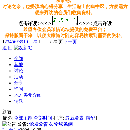
和事物。
讨论之余，也扮演着心得分享、生活贴士的集中区；方便远方
想来拜访的会员们收集资料。
点击详读 >>>>>
<<<<< 点击详读
希望各位会员珍惜论坛提供的免费平台；
保持版面干净，以便大家随时随刻容易搜索到需要的资料。
1
2
3
4
5
6
7
8
9
10
... 20
/ 20 页
下一页
返 回
全部
其他
讨论
活动
分享
询问
地方美食介绍
转载
新窗
筛选:
全部主题
全部时间
排序:
最后发表
|
精华
|
公告:
论坛公告 & 论坛条例
Lpohchin
2006-10-25