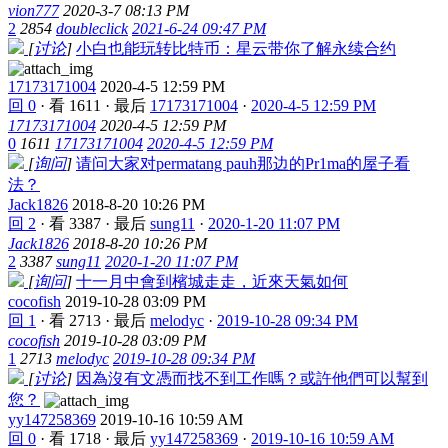
vion777
2020-3-7 08:13 PM
2
2854
doubleclick
2021-6-24 09:47 PM
[
讨论
]
小白也能玩转比特币：星云带你了解永续合约
17173171004
2020-4-5 12:59 PM
回 0
·
看 1611
·
最后
17173171004
·
2020-4-5 12:59 PM
17173171004
2020-4-5 12:59 PM
0
1611
17173171004
2020-4-5 12:59 PM
[
询问
]
请问大家对permatang pauh那边的Pr1ma的屋子看
法？
Jack1826
2018-8-20 10:26 PM
回 2
·
看 3387
·
最后
sung11
·
2020-1-20 11:07 PM
Jack1826
2018-8-20 10:26 PM
2
3387
sung11
2020-1-20 11:07 PM
[
询问
]
十一月中會到檳城走走，近來天氣如何
cocofish
2019-10-28 03:09 PM
回 1
·
看 2713
·
最后
melodyc
·
2019-10-28 09:34 PM
cocofish
2019-10-28 03:09 PM
1
2713
melodyc
2019-10-28 09:34 PM
[
讨论
]
因為沒有文憑而找不到工作嗎？或許他們可以幫到
您？
yy147258369
2019-10-16 10:59 AM
回 0
·
看 1718
·
最后
yy147258369
·
2019-10-16 10:59 AM