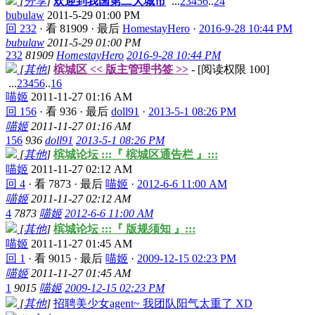
[
分享
]
欢迎到我国第二大城市
...
2
3
4
5
6
..
24
bubulaw
2011-5-29 01:00 PM
回 232
·
看 81909
·
最后
HomestayHero
·
2016-9-28 10:44 PM
bubulaw
2011-5-29 01:00 PM
232
81909
HomestayHero
2016-9-28 10:44 PM
[
其他
]
槟城区 << 版主管理书签 >>
- [阅读权限
100
]
...
2
3
4
5
6
..
16
喵姬
2011-11-27 01:16 AM
回 156
·
看 936
·
最后
doll91
·
2013-5-1 08:26 PM
喵姬
2011-11-27 01:16 AM
156
936
doll91
2013-5-1 08:26 PM
[
其他
]
槟城论坛 :::『 槟城区通告栏 』:::
喵姬
2011-11-27 02:12 AM
回 4
·
看 7873
·
最后
喵姬
·
2012-6-6 11:00 AM
喵姬
2011-11-27 02:12 AM
4
7873
喵姬
2012-6-6 11:00 AM
[
其他
]
槟城论坛 :::『 版规须知 』:::
喵姬
2011-11-27 01:45 AM
回 1
·
看 9015
·
最后
喵姬
·
2009-12-15 02:23 PM
喵姬
2011-11-27 01:45 AM
1
9015
喵姬
2009-12-15 02:23 PM
[
其他
]
招聘美少女agent~ 我团队阳气太重了 XD