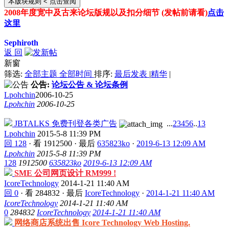
本版块规则
< 点击查阅
2008年度宽中及古来论坛版规以及扣分细节 (发帖前请看)
点击
这里
Sephiroth
返 回
新窗
筛选:
全部主题
全部时间
排序:
最后发表
|
精华
|
公告:
论坛公告 & 论坛条例
Lpohchin
2006-10-25
Lpohchin
2006-10-25
JBTALKS 免费刊登各类广告
...
2
3
4
5
6
..
13
Lpohchin
2015-5-8 11:39 PM
回 128
·
看 1912500
·
最后
635823ko
·
2019-6-13 12:09 AM
Lpohchin
2015-5-8 11:39 PM
128
1912500
635823ko
2019-6-13 12:09 AM
SME 公司网页设计 RM999 !
IcoreTechnology
2014-1-21 11:40 AM
回 0
·
看 284832
·
最后
IcoreTechnology
·
2014-1-21 11:40 AM
IcoreTechnology
2014-1-21 11:40 AM
0
284832
IcoreTechnology
2014-1-21 11:40 AM
网络商店系统出售 Icore Technology Web Hosting.