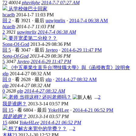
72
40014
phzvifghe
2014-7-7 07:27 AM
从学校做巴士回家
hcaelb
2014-1-7 11:03 PM
回 2
·
看 3921
·
最后
uqwjmrlix
·
2014-7-4 06:38 AM
hcaelb
2014-1-7 11:03 PM
2
3921
uqwjmrlix
2014-7-4 06:38 AM
要开宽柔第二分校？？
Song-Of-God
2013-4-29 08:36 PM
回 5
·
看 3047
·
最后
Jayteo
·
2014-6-29 11:47 PM
Song-Of-God
2013-4-29 08:36 PM
5
3047
Jayteo
2014-6-29 11:47 PM
《中五畢業生直升台灣技職大學》與《函授教育》說明會
glp
2014-4-27 08:32 AM
回 0
·
看 2628
·
最后
glp
·
2014-4-27 08:32 AM
glp
2014-4-27 08:32 AM
0
2628
glp
2014-4-27 08:32 AM
老师 当得这样? 还叫老师吗？
...
2
我是谁錒？
2013-3-14 03:57 PM
回 15
·
看 6804
·
最后
YokeHLee
·
2014-4-21 06:52 PM
我是谁錒？
2013-3-14 03:57 PM
15
6804
YokeHLee
2014-4-21 06:52 PM
想了解古来宽中的学费？？
...
2
木林23
2012-1-30 12:52 PM