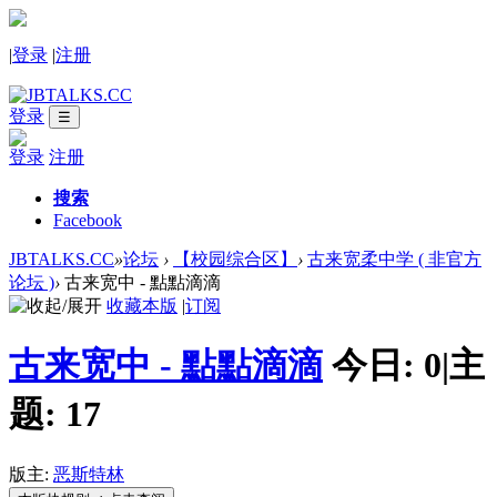
|
登录
|
注册
登录
☰
登录
注册
搜索
Facebook
JBTALKS.CC
»
论坛
›
【校园综合区】
›
古来宽柔中学 ( 非官方
论坛 )
›
古来宽中 - 點點滴滴
收藏本版
|
订阅
古来宽中 - 點點滴滴
今日:
0
|
主
题:
17
版主:
恶斯特林