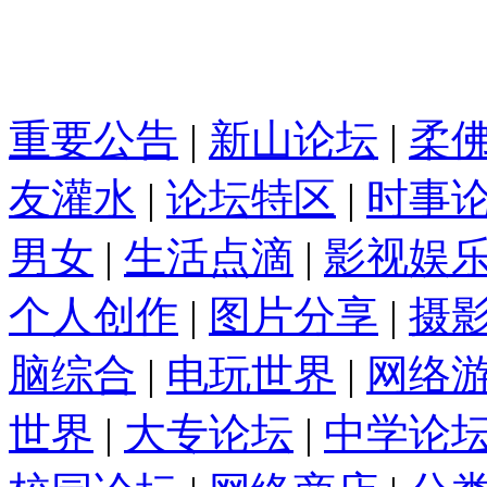
重要公告
|
新山论坛
|
柔
友灌水
|
论坛特区
|
时事
男女
|
生活点滴
|
影视娱
个人创作
|
图片分享
|
摄
脑综合
|
电玩世界
|
网络
世界
|
大专论坛
|
中学论