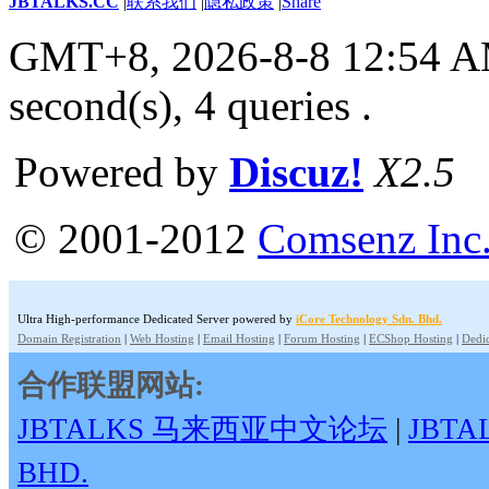
JBTALKS.CC
|
联系我们
|
隐私政策
|
Share
GMT+8, 2026-8-8 12:54 
second(s), 4 queries .
Powered by
Discuz!
X2.5
© 2001-2012
Comsenz Inc
Ultra High-performance Dedicated Server powered by
iCore Technology Sdn. Bhd.
Domain Registration
|
Web Hosting
|
Email Hosting
|
Forum Hosting
|
ECShop Hosting
|
Dedic
合作联盟网站:
JBTALKS 马来西亚中文论坛
|
JBT
BHD.