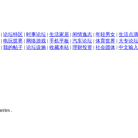
|
论坛特区
|
时事论坛
|
生活家居
|
闲情逸志
|
年轻男女
|
生活点
|
电玩世界
|
网络游戏
|
手机平板
|
汽车论坛
|
体育世界
|
大专论
|
我的帖子
|
论坛设施
|
收藏本站
|
理财投资
|
社会团体
|
中文输
eries .