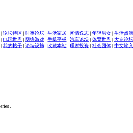
|
论坛特区
|
时事论坛
|
生活家居
|
闲情逸志
|
年轻男女
|
生活点
|
电玩世界
|
网络游戏
|
手机平板
|
汽车论坛
|
体育世界
|
大专论
|
我的帖子
|
论坛设施
|
收藏本站
|
理财投资
|
社会团体
|
中文输
eries .