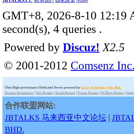
JBTALKS.CC
|
联系我们
|
隐私政策
|
Share
GMT+8, 2026-8-10 12:19
second(s), 4 queries .
Powered by
Discuz!
X2.5
© 2001-2012
Comsenz Inc
Ultra High-performance Dedicated Server powered by
iCore Technology Sdn. Bhd.
Domain Registration
|
Web Hosting
|
Email Hosting
|
Forum Hosting
|
ECShop Hosting
|
Dedic
合作联盟网站:
JBTALKS 马来西亚中文论坛
|
JBT
BHD.