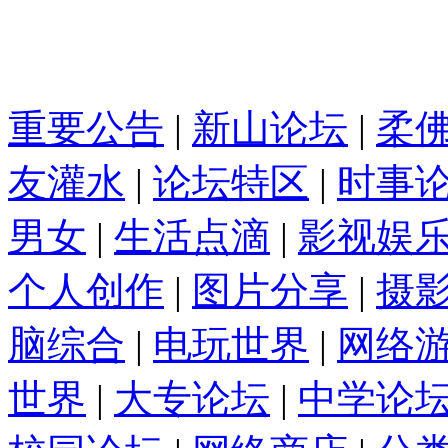
重要公告
|
新山论坛
|
柔
友灌水
|
论坛特区
|
时事
男女
|
生活点滴
|
影视娱
个人创作
|
图片分享
|
摄
脑综合
|
电玩世界
|
网络
世界
|
大专论坛
|
中学论