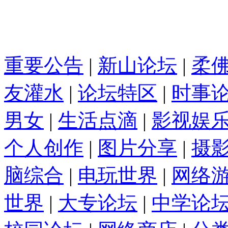
重要公告
|
新山论坛
|
柔
友灌水
|
论坛特区
|
时事
男女
|
生活点滴
|
影视娱
个人创作
|
图片分享
|
摄
脑综合
|
电玩世界
|
网络
世界
|
大专论坛
|
中学论