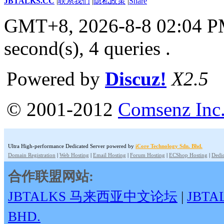
JBTALKS.CC
|
联系我们
|
隐私政策
|
Share
GMT+8, 2026-8-8 02:04 
second(s), 4 queries .
Powered by
Discuz!
X2.5
© 2001-2012
Comsenz Inc
Ultra High-performance Dedicated Server powered by
iCore Technology Sdn. Bhd.
Domain Registration
|
Web Hosting
|
Email Hosting
|
Forum Hosting
|
ECShop Hosting
|
Dedic
合作联盟网站:
JBTALKS 马来西亚中文论坛
|
JBT
BHD.