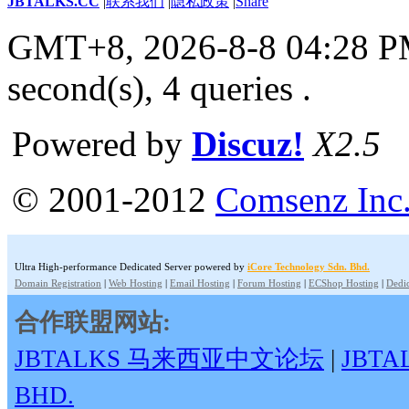
JBTALKS.CC
|
联系我们
|
隐私政策
|
Share
GMT+8, 2026-8-8 04:28 
second(s), 4 queries .
Powered by
Discuz!
X2.5
© 2001-2012
Comsenz Inc
Ultra High-performance Dedicated Server powered by
iCore Technology Sdn. Bhd.
Domain Registration
|
Web Hosting
|
Email Hosting
|
Forum Hosting
|
ECShop Hosting
|
Dedic
合作联盟网站:
JBTALKS 马来西亚中文论坛
|
JBT
BHD.