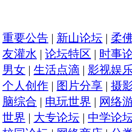
重要公告
|
新山论坛
|
柔
友灌水
|
论坛特区
|
时事
男女
|
生活点滴
|
影视娱
个人创作
|
图片分享
|
摄
脑综合
|
电玩世界
|
网络
世界
|
大专论坛
|
中学论