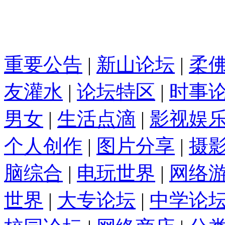
重要公告
|
新山论坛
|
柔
友灌水
|
论坛特区
|
时事
男女
|
生活点滴
|
影视娱
个人创作
|
图片分享
|
摄
脑综合
|
电玩世界
|
网络
世界
|
大专论坛
|
中学论