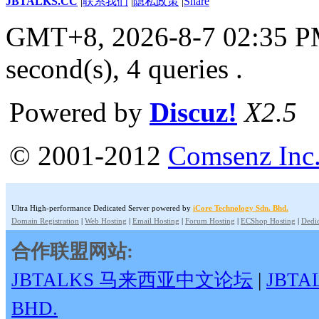
JBTALKS.CC
|
联系我们
|
隐私政策
|
Share
GMT+8, 2026-8-7 02:35 
second(s), 4 queries .
Powered by
Discuz!
X2.5
© 2001-2012
Comsenz Inc
Ultra High-performance Dedicated Server powered by
iCore Technology Sdn. Bhd.
Domain Registration
|
Web Hosting
|
Email Hosting
|
Forum Hosting
|
ECShop Hosting
|
Dedic
合作联盟网站:
JBTALKS 马来西亚中文论坛
|
JBT
BHD.