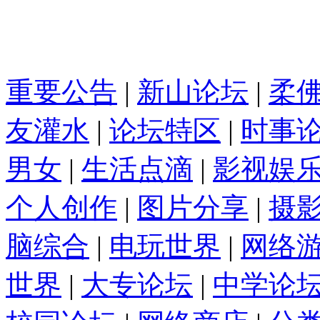
重要公告
|
新山论坛
|
柔
友灌水
|
论坛特区
|
时事
男女
|
生活点滴
|
影视娱
个人创作
|
图片分享
|
摄
脑综合
|
电玩世界
|
网络
世界
|
大专论坛
|
中学论