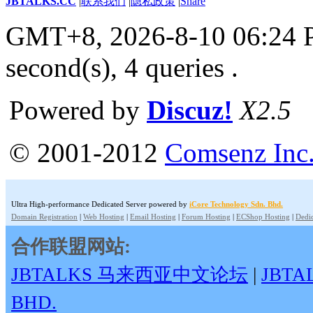
JBTALKS.CC
|
联系我们
|
隐私政策
|
Share
GMT+8, 2026-8-10 06:24
second(s), 4 queries .
Powered by
Discuz!
X2.5
© 2001-2012
Comsenz Inc
Ultra High-performance Dedicated Server powered by
iCore Technology Sdn. Bhd.
Domain Registration
|
Web Hosting
|
Email Hosting
|
Forum Hosting
|
ECShop Hosting
|
Dedic
合作联盟网站:
JBTALKS 马来西亚中文论坛
|
JBT
BHD.