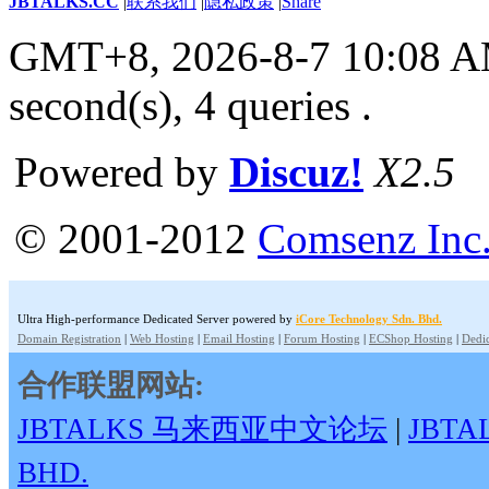
JBTALKS.CC
|
联系我们
|
隐私政策
|
Share
GMT+8, 2026-8-7 10:08 
second(s), 4 queries .
Powered by
Discuz!
X2.5
© 2001-2012
Comsenz Inc
Ultra High-performance Dedicated Server powered by
iCore Technology Sdn. Bhd.
Domain Registration
|
Web Hosting
|
Email Hosting
|
Forum Hosting
|
ECShop Hosting
|
Dedic
合作联盟网站:
JBTALKS 马来西亚中文论坛
|
JBT
BHD.