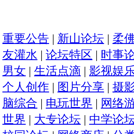
重要公告
|
新山论坛
|
柔
友灌水
|
论坛特区
|
时事
男女
|
生活点滴
|
影视娱
个人创作
|
图片分享
|
摄
脑综合
|
电玩世界
|
网络
世界
|
大专论坛
|
中学论