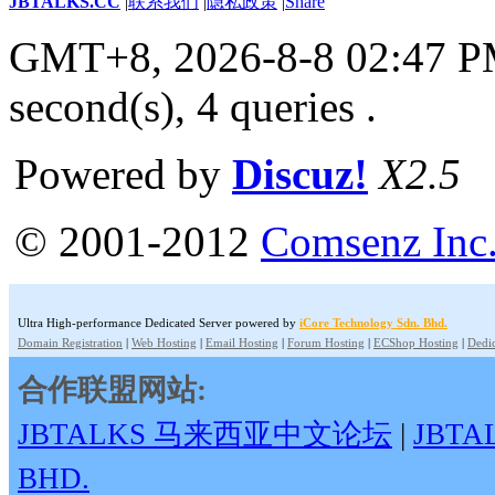
JBTALKS.CC
|
联系我们
|
隐私政策
|
Share
GMT+8, 2026-8-8 02:47 
second(s), 4 queries .
Powered by
Discuz!
X2.5
© 2001-2012
Comsenz Inc
Ultra High-performance Dedicated Server powered by
iCore Technology Sdn. Bhd.
Domain Registration
|
Web Hosting
|
Email Hosting
|
Forum Hosting
|
ECShop Hosting
|
Dedic
合作联盟网站:
JBTALKS 马来西亚中文论坛
|
JBT
BHD.