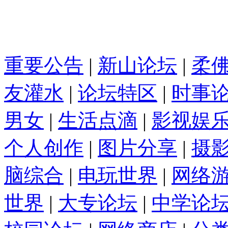
重要公告
|
新山论坛
|
柔
友灌水
|
论坛特区
|
时事
男女
|
生活点滴
|
影视娱
个人创作
|
图片分享
|
摄
脑综合
|
电玩世界
|
网络
世界
|
大专论坛
|
中学论