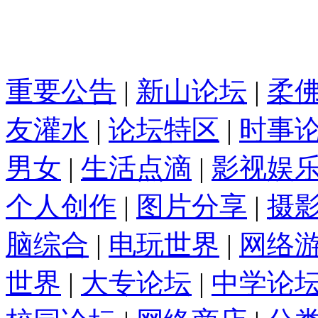
重要公告
|
新山论坛
|
柔
友灌水
|
论坛特区
|
时事
男女
|
生活点滴
|
影视娱
个人创作
|
图片分享
|
摄
脑综合
|
电玩世界
|
网络
世界
|
大专论坛
|
中学论