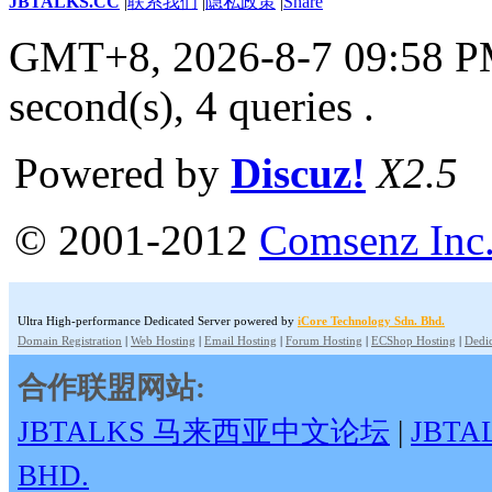
JBTALKS.CC
|
联系我们
|
隐私政策
|
Share
GMT+8, 2026-8-7 09:58 
second(s), 4 queries .
Powered by
Discuz!
X2.5
© 2001-2012
Comsenz Inc
Ultra High-performance Dedicated Server powered by
iCore Technology Sdn. Bhd.
Domain Registration
|
Web Hosting
|
Email Hosting
|
Forum Hosting
|
ECShop Hosting
|
Dedic
合作联盟网站:
JBTALKS 马来西亚中文论坛
|
JBT
BHD.