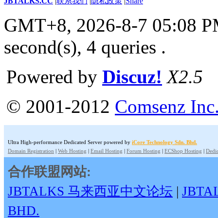
JBTALKS.CC
|
联系我们
|
隐私政策
|
Share
GMT+8, 2026-8-7 05:08 
second(s), 4 queries .
Powered by
Discuz!
X2.5
© 2001-2012
Comsenz Inc
Ultra High-performance Dedicated Server powered by
iCore Technology Sdn. Bhd.
Domain Registration
|
Web Hosting
|
Email Hosting
|
Forum Hosting
|
ECShop Hosting
|
Dedic
合作联盟网站:
JBTALKS 马来西亚中文论坛
|
JBT
BHD.