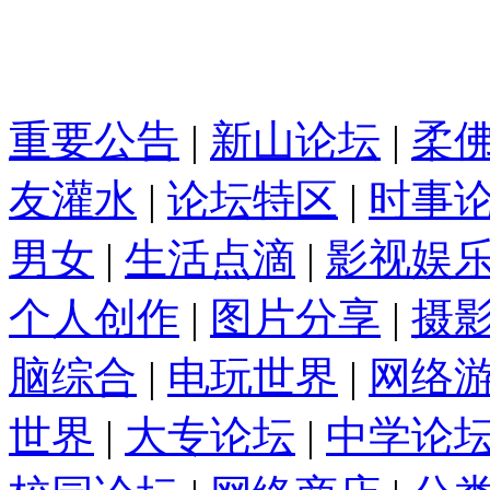
重要公告
|
新山论坛
|
柔
友灌水
|
论坛特区
|
时事
男女
|
生活点滴
|
影视娱
个人创作
|
图片分享
|
摄
脑综合
|
电玩世界
|
网络
世界
|
大专论坛
|
中学论