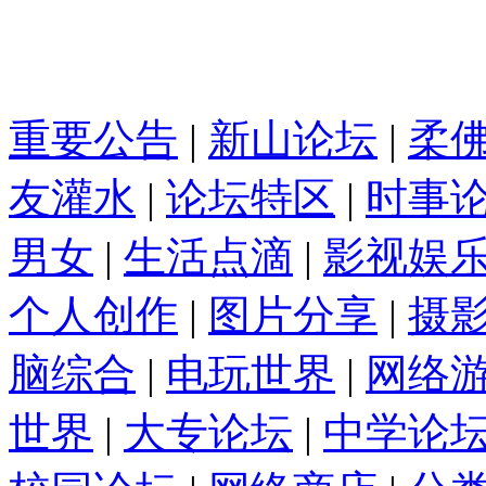
重要公告
|
新山论坛
|
柔
友灌水
|
论坛特区
|
时事
男女
|
生活点滴
|
影视娱
个人创作
|
图片分享
|
摄
脑综合
|
电玩世界
|
网络
世界
|
大专论坛
|
中学论