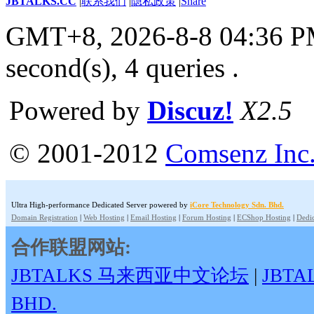
JBTALKS.CC
|
联系我们
|
隐私政策
|
Share
GMT+8, 2026-8-8 04:36 
second(s), 4 queries .
Powered by
Discuz!
X2.5
© 2001-2012
Comsenz Inc
Ultra High-performance Dedicated Server powered by
iCore Technology Sdn. Bhd.
Domain Registration
|
Web Hosting
|
Email Hosting
|
Forum Hosting
|
ECShop Hosting
|
Dedic
合作联盟网站:
JBTALKS 马来西亚中文论坛
|
JBT
BHD.