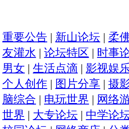
重要公告
|
新山论坛
|
柔
友灌水
|
论坛特区
|
时事
男女
|
生活点滴
|
影视娱
个人创作
|
图片分享
|
摄
脑综合
|
电玩世界
|
网络
世界
|
大专论坛
|
中学论