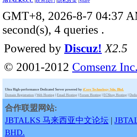
JBTALKS.CC
|
联系我们
|
隐私政策
|
Share
GMT+8, 2026-8-7 04:37 
second(s), 4 queries .
Powered by
Discuz!
X2.5
© 2001-2012
Comsenz Inc
Ultra High-performance Dedicated Server powered by
iCore Technology Sdn. Bhd.
Domain Registration
|
Web Hosting
|
Email Hosting
|
Forum Hosting
|
ECShop Hosting
|
Dedic
合作联盟网站:
JBTALKS 马来西亚中文论坛
|
JBT
BHD.