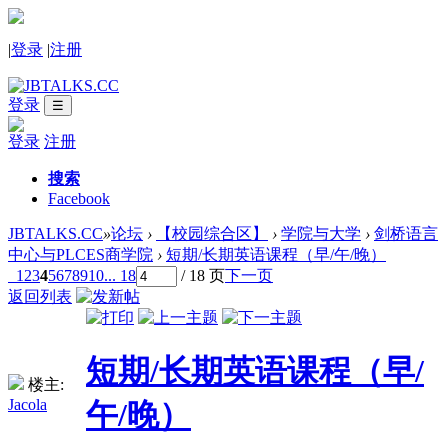
|
登录
|
注册
登录
☰
登录
注册
搜索
Facebook
JBTALKS.CC
»
论坛
›
【校园综合区】
›
学院与大学
›
剑桥语言
中心与PLCES商学院
›
短期/长期英语课程（早/午/晚）
1
2
3
4
5
6
7
8
9
10
... 18
/ 18 页
下一页
返回列表
短期/长期英语课程（早/
楼主:
Jacola
午/晚）