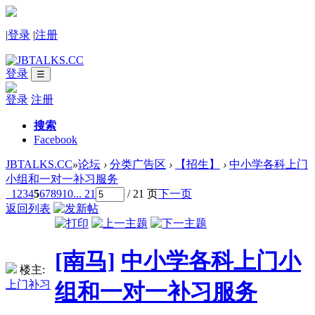
|
登录
|
注册
登录
☰
登录
注册
搜索
Facebook
JBTALKS.CC
»
论坛
›
分类广告区
›
【招生】
›
中小学各科上门
小组和一对一补习服务
1
2
3
4
5
6
7
8
9
10
... 21
/ 21 页
下一页
返回列表
[南马]
中小学各科上门小
楼主:
上门补习
组和一对一补习服务