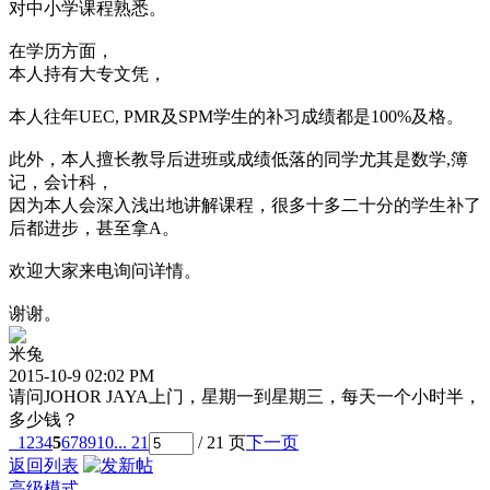
对中小学课程熟悉。
在学历方面，
本人持有大专文凭，
本人往年UEC, PMR及SPM学生的补习成绩都是100%及格。
此外，本人擅长教导后进班或成绩低落的同学尤其是数学,簿
记，会计科，
因为本人会深入浅出地讲解课程，很多十多二十分的学生补了
后都进步，甚至拿A。
欢迎大家来电询问详情。
谢谢。
米兔
2015-10-9 02:02 PM
请问JOHOR JAYA上门，星期一到星期三，每天一个小时半，
多少钱？
1
2
3
4
5
6
7
8
9
10
... 21
/ 21 页
下一页
返回列表
高级模式