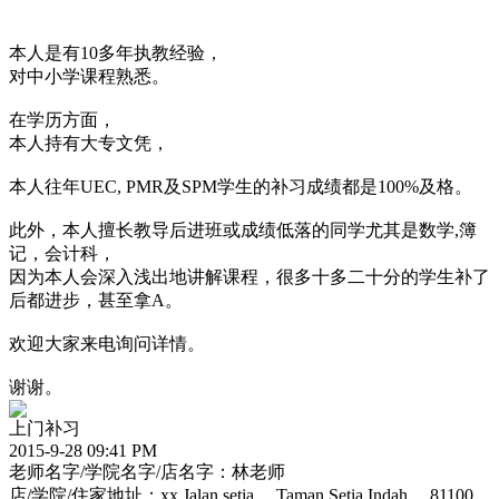
本人是有10多年执教经验，
对中小学课程熟悉。
在学历方面，
本人持有大专文凭，
本人往年UEC, PMR及SPM学生的补习成绩都是100%及格。
此外，本人擅长教导后进班或成绩低落的同学尤其是数学,簿
记，会计科，
因为本人会深入浅出地讲解课程，很多十多二十分的学生补了
后都进步，甚至拿A。
欢迎大家来电询问详情。
谢谢。
上门补习
2015-9-28 09:41 PM
老师名字/学院名字/店名字：林老师
店/学院/住家地址：xx,Jalan setia， Taman Setia Indah， 81100