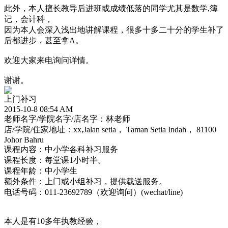
此外，本人擅长教导后进班或成绩低落的同学尤其是数学,簿
记，会计科，
因为本人会深入浅出地讲解课程，很多十多二十分的学生补了
后都进步，甚至拿A。
欢迎大家来电询问详情。
谢谢。
上门补习
2015-10-8 08:54 AM
老师名字/学院名字/店名字：林老师
店/学院/住家地址：xx,Jalan setia， Taman Setia Indah， 81100
Johor Bahru
课程内容：中小学各科补习服务
课程长度：每堂课1小时半。
课程年龄：中小学生
额外条件：上门或小组补习，提供载送服务。
电话号码：011-23692789（欢迎询问）(wechat/line)
本人是有10多年执教经验，