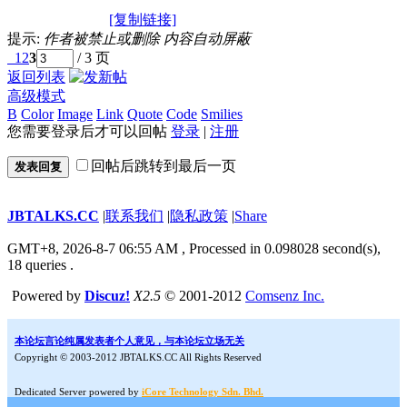
[复制链接]
提示:
作者被禁止或删除 内容自动屏蔽
1
2
3
/ 3 页
返回列表
高级模式
B
Color
Image
Link
Quote
Code
Smilies
您需要登录后才可以回帖
登录
|
注册
回帖后跳转到最后一页
发表回复
JBTALKS.CC
|
联系我们
|
隐私政策
|
Share
GMT+8, 2026-8-7 06:55 AM
, Processed in 0.098028 second(s),
18 queries .
Powered by
Discuz!
X2.5
© 2001-2012
Comsenz Inc.
本论坛言论纯属发表者个人意见，与本论坛立场无关
Copyright © 2003-2012 JBTALKS.CC All Rights Reserved
Dedicated Server powered by
iCore Technology Sdn. Bhd.