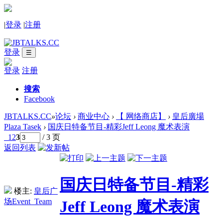
|
登录
|
注册
登录
☰
登录
注册
搜索
Facebook
JBTALKS.CC
»
论坛
›
商业中心
›
【 网络商店】
›
皇后廣場
Plaza Tasek
›
国庆日特备节目-精彩Jeff Leong 魔术表演
1
2
3
/ 3 页
返回列表
国庆日特备节目-精彩
楼主:
皇后广
场Event_Team
Jeff Leong 魔术表演