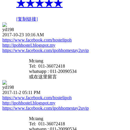
★★★★★
[复制链接]
yd198
2017-10-23 10:16 AM
https://www.facebook.com/hostelipoh
http://ipohhostel.blogspot.my
https://www.facebook.com/ipohhomestay2uvip
Mr.tang
Tel: 011-36072418
whatsapp : 011-20090534
或在这里留言
yd198
2017-11-2 05:11 PM
https://www.facebook.com/hostelipoh
http://ipohhostel.blogspot.my
https://www.facebook.com/ipohhomestay2uvip
Mr.tang
Tel: 011-36072418
whatsapp : 011-20090534