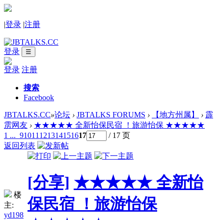
|
登录
|
注册
登录
☰
登录
注册
搜索
Facebook
JBTALKS.CC
»
论坛
›
JBTALKS FORUMS
›
【地方州属】
›
霹
雳网友
›
★★★★★ 全新怡保民宿 ！旅游怡保 ★★★★★
1 ...
9
10
11
12
13
14
15
16
17
/ 17 页
返回列表
[分享]
★★★★★ 全新怡
楼
保民宿 ！旅游怡保
主:
yd198