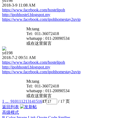
yd198
2018-3-9 11:08 AM
https://www.facebook.com/hostelipoh
http://ipohhostel.blogspot.my
https://www.facebook.com/ipohhomestay2uvip
Mr.tang
Tel: 011-36072418
whatsapp : 011-20090534
或在这里留言
yd198
2018-7-2 09:51 AM
https://www.facebook.com/hostelipoh
http://ipohhostel.blogspot.my
https://www.facebook.com/ipohhomestay2uvip
Mr.tang
Tel: 011-36072418
whatsapp : 011-20090534
或在这里留言
1 ...
9
10
11
12
13
14
15
16
17
/ 17 页
返回列表
高级模式
B
Color
Image
Link
Quote
Code
Smilies