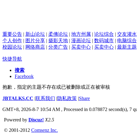
重要公告
|
新山论坛
|
柔佛论坛
|
地方州属
|
论坛综合
|
交友灌水
个人创作
|
图片分享
|
摄影天地
|
漫画论坛
|
数码城市
|
电脑综合
校园论坛
|
网络商店
|
分类广告
|
买卖中心
|
买卖中心
|
最新主题
快捷导航
搜索
Facebook
抱歉，指定的主题不存在或已被删除或正在被审核
JBTALKS.CC
|
联系我们
|
隐私政策
|
Share
GMT+8, 2026-8-7 10:54 AM
, Processed in 0.078872 second(s), 7 qu
Powered by
Discuz!
X2.5
© 2001-2012
Comsenz Inc.