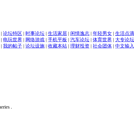
|
论坛特区
|
时事论坛
|
生活家居
|
闲情逸志
|
年轻男女
|
生活点
|
电玩世界
|
网络游戏
|
手机平板
|
汽车论坛
|
体育世界
|
大专论
|
我的帖子
|
论坛设施
|
收藏本站
|
理财投资
|
社会团体
|
中文输
eries .