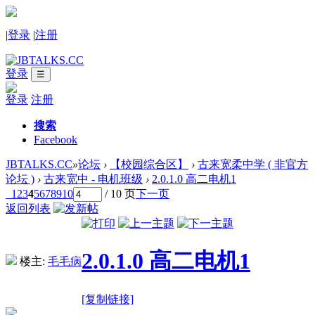
|
登录
|
注册
登录
☰
登录
注册
搜索
Facebook
JBTALKS.CC
»
论坛
›
【校园综合区】
›
古来宽柔中学 ( 非官方
论坛 )
›
古来宽中 - 电机班级
›
2.0.1.0 高二电机1
1
2
3
4
5
6
7
8
9
10
/ 10 页
下一页
返回列表
2.0.1.0 高二电机1
楼主:
毛毛病
[复制链接]