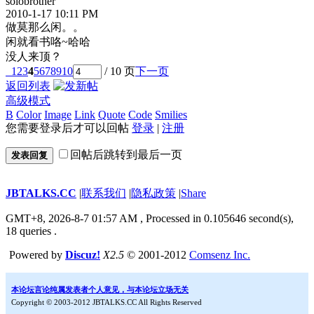
solobrother
2010-1-17 10:11 PM
做莫那么闲。。
闲就看书咯~哈哈
没人来顶？
1
2
3
4
5
6
7
8
9
10
/ 10 页
下一页
返回列表
高级模式
B
Color
Image
Link
Quote
Code
Smilies
您需要登录后才可以回帖
登录
|
注册
回帖后跳转到最后一页
发表回复
JBTALKS.CC
|
联系我们
|
隐私政策
|
Share
GMT+8, 2026-8-7 01:57 AM
, Processed in 0.105646 second(s),
18 queries .
Powered by
Discuz!
X2.5
© 2001-2012
Comsenz Inc.
本论坛言论纯属发表者个人意见，与本论坛立场无关
Copyright © 2003-2012 JBTALKS.CC All Rights Reserved