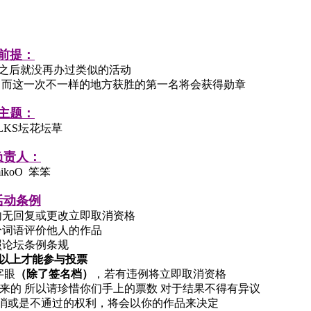
前提：
i girl之后就没再办过类似的活动
坛，而这一次不一样的地方获胜的第一名将会获得勋章
主题：
ALKS坛花坛草
负责人：
mikoO 笨笨
活动条例
时内无回复或更改立即取消资格
分词语评价他人的作品
照论坛条例条规
分以上才能参与投票
字眼
（除了签名档）
，若有违例将立即取消资格
来的 所以请珍惜你们手上的票数 对于结果不得有异议
消或是不通过的权利，将会以你的作品来决定