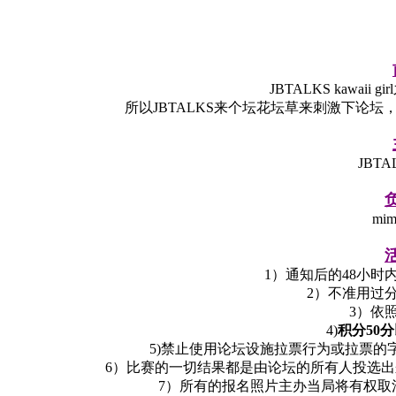
JBTALKS kawai
所以JBTALKS来个坛花坛草来刺激下论
JBT
mi
1）通知后的48小
2）不准用过
3）依
4)
积分50
5)禁止使用论坛设施拉票行为或拉票的
6）比赛的一切结果都是由论坛的所有人投选出
7）所有的报名照片主办当局将有权取