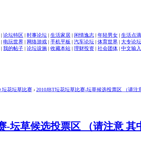
|
论坛特区
|
时事论坛
|
生活家居
|
闲情逸志
|
年轻男女
|
生活点
|
电玩世界
|
网络游戏
|
手机平板
|
汽车论坛
|
体育世界
|
大专论
|
我的帖子
|
论坛设施
|
收藏本站
|
理财投资
|
社会团体
|
中文输
10 坛花坛草比赛
›
2010JBT坛花坛草比赛-坛草候选投票区 （请注意 
草比赛-坛草候选投票区 （请注意 