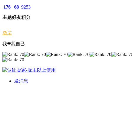
176
68
9253
主题
好友
积分
版主
我❤我自己
发消息