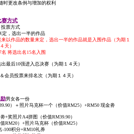
随时更改条例与增加的权利
比赛方式
）投票方式
来定，选出一半的作品
起来以作品的数量来定，选出一半的作品就是入围作品（为期１
４天）
7名 将选出名15名入围
选出最后10强进入总决赛（为期１４天）
层＆会员投票来排名次（为期１４天）
奖励
男女各一份
9.90）＋照片马克杯一个（价值RM25）+RM50 现金劵
金劵+奖照片A4拼图（价值RM39.90）
价值RM20）+照片马克杯（价值RM25）
名-100积分+RM10礼券