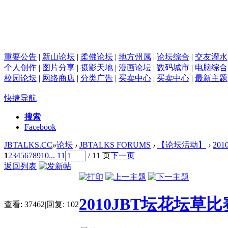
重要公告
|
新山论坛
|
柔佛论坛
|
地方州属
|
论坛综合
|
交友灌水
个人创作
|
图片分享
|
摄影天地
|
漫画论坛
|
数码城市
|
电脑综合
校园论坛
|
网络商店
|
分类广告
|
买卖中心
|
买卖中心
|
最新主题
快捷导航
搜索
Facebook
JBTALKS.CC
»
论坛
›
JBTALKS FORUMS
›
【论坛活动】
›
20
1
2
3
4
5
6
7
8
9
10
... 11
/ 11 页
下一页
返回列表
2010JBT坛花坛
查看:
37462
|
回复:
102