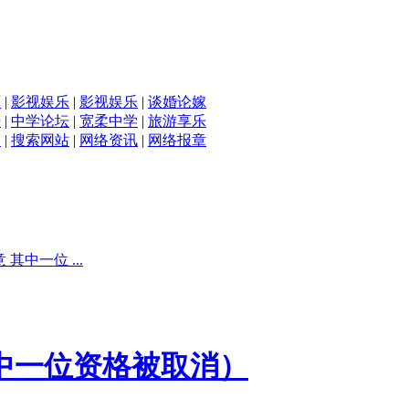
滴
|
影视娱乐
|
影视娱乐
|
谈婚论嫁
坛
|
中学论坛
|
宽柔中学
|
旅游享乐
入
|
搜索网站
|
网络资讯
|
网络报章
其中一位 ...
其中一位资格被取消）