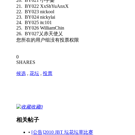
20. BY021 小宇樂
21. BY022 XxShYuAnxX
22. BY023 nickool
23. BY024 nickylai
24. BY025 itc101
25. BY026 WilliamChin
26. BY027乂赤天使乂
您所在的用户组没有投票权限
0
SHARES
候选
,
花坛
,
投票
收藏
0
相关帖子
•
[公告]2010 JBT 坛花坛草比赛