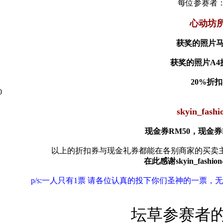
每位参赛者：
心动坊
获奖的照片马
获奖的照片A4拼
20%折
skyin_fa
现金券RM50，现金券R
以上的折扣券与现金礼券都能在各别商家的买卖
在此感谢skyin_fas
p/s:一人只有1票 请各位认真的投下你们圣神的一
坛草参赛者